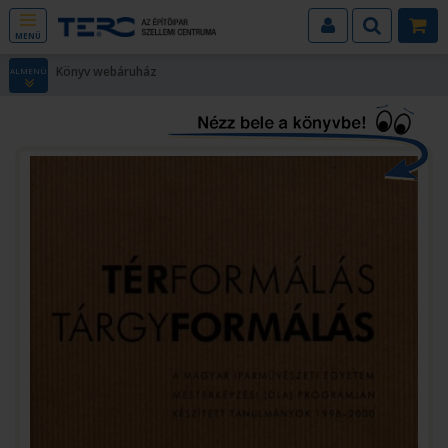
MENÜ
Könyv webáruház
ALMENÜ