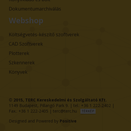
Dokumentumarchiválás
Webshop
Költségvetés-készítő szoftverek
CAD Szoftverek
Plotterek
Szkennerek
Könyvek
© 2015,
TERC Kereskedelmi és Szolgáltató Kft.
1149
Budapest
,
Pillangó Park 9
. | tel.:
+36 1 222-2402
|
Fax.:
+36 1 222-2405
|
terc@terc.hu
TÉRKÉP
Designed and Powered by
Positive