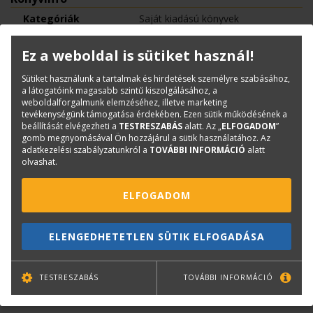
Kategóriák
Saját kiadású könyvek
Építészetelmélet
Ez a weboldal is sütiket használ!
ISBN:
963 0068 72 9
Méret:
168x220 mm
Sütiket használunk a tartalmak és hirdetések személyre szabásához,
a látogatóink magasabb szintű kiszolgálásához, a
Oldalak száma:
168
weboldalforgalmunk elemzéséhez, illetve marketing
Kötészet:
kartonált, ragasztókötött
tevékenységünk támogatása érdekében. Ezen sütik működésének a
beállítását elvégezheti a
TESTRESZABÁS
alatt. Az „
ELFOGADOM
”
Kiadó:
TERC Kft.
gomb megnyomásával Ön hozzájárul a sütik használatához. Az
adatkezelési szabályzatunkról a
TOVÁBBI INFORMÁCIÓ
alatt
Kiadás éve:
2001
olvashat.
Kérdése van?
ELFOGADOM
Bernáth Klára
ELENGEDHETETLEN SÜTIK ELFOGADÁSA
Könyvesboltvezető
konyvrendeles@terc.hu
+36 70 670 5194
TESTRESZABÁS
TOVÁBBI INFORMÁCIÓ