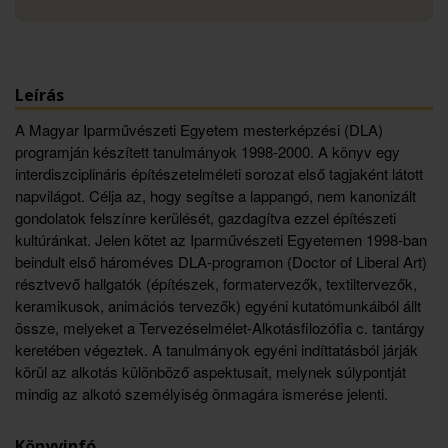
Leírás
A Magyar Iparművészeti Egyetem mesterképzési (DLA)
programján készített tanulmányok 1998-2000. A könyv egy
interdiszciplináris építészetelméleti sorozat első tagjaként látott
napvilágot. Célja az, hogy segítse a lappangó, nem kanonizált
gondolatok felszínre kerülését, gazdagítva ezzel építészeti
kultúránkat. Jelen kötet az Iparművészeti Egyetemen 1998-ban
beindult első hároméves DLA-programon (Doctor of Liberal Art)
résztvevő hallgatók (építészek, formatervezők, textiltervezők,
keramikusok, animációs tervezők) egyéni kutatómunkáiból állt
össze, melyeket a Tervezéselmélet-Alkotásfilozófia c. tantárgy
keretében végeztek. A tanulmányok egyéni indíttatásból járják
körül az alkotás különböző aspektusait, melynek súlypontját
mindig az alkotó személyiség önmagára ismerése jelenti.
Könyvinfó