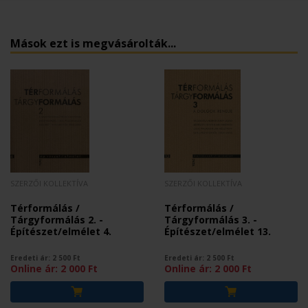
Mások ezt is megvásárolták...
SZERZŐI KOLLEKTÍVA
SZERZŐI KOLLEKTÍVA
Térformálás /
Térformálás /
Tárgyformálás 2. -
Tárgyformálás 3. -
Építészet/elmélet 4.
Építészet/elmélet 13.
Eredeti ár:
2 500
Ft
Eredeti ár:
2 500
Ft
Online ár:
2 000
Ft
Online ár:
2 000
Ft