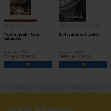
SABJÁN TIBOR
PATTANTYÚS-ÁBRAHÁM ÁDÁM
Tetőfedések - Népi
Boltozatok és kupolák
kultúra 8.
Eredeti ár:
3 200
Ft
Eredeti ár:
4 800
Ft
Online ár:
2 560
Ft
Online ár:
3 840
Ft
KAPCSOLAT
ONLINE SHOP
RENDEZVÉNYEK
Hírlevél feliratkozás