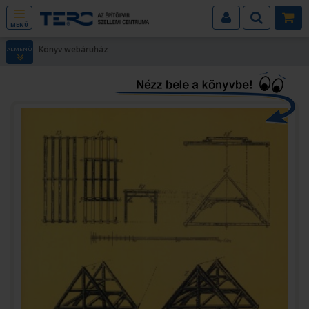
MENÜ
Könyv webáruház
ALMENÜ