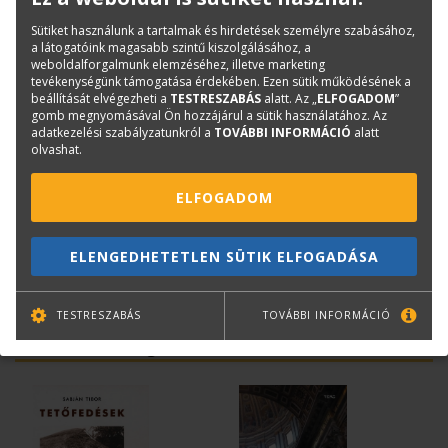
Kiadó:
TERC Kft.
Sütiket használunk a tartalmak és hirdetések személyre szabásához,
a látogatóink magasabb szintű kiszolgálásához, a
Kiadás éve:
2008
weboldalforgalmunk elemzéséhez, illetve marketing
tevékenységünk támogatása érdekében. Ezen sütik működésének a
beállítását elvégezheti a
TESTRESZABÁS
alatt. Az „
ELFOGADOM
”
Kérdése van?
gomb megnyomásával Ön hozzájárul a sütik használatához. Az
adatkezelési szabályzatunkról a
TOVÁBBI INFORMÁCIÓ
alatt
olvashat.
Bernáth Klára
Könyvesboltvezető
ELFOGADOM
konyvrendeles@terc.hu
+36 70 670 5194
ELENGEDHETETLEN SÜTIK ELFOGADÁSA
TESTRESZABÁS
TOVÁBBI INFORMÁCIÓ
Mások ezt is megvásárolták...