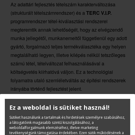
Az adattári fejlesztés tételszám karakterváltozása
(strukturált tételszámrendszer) és a
TERC V.I.P.
programrendszer tétel-kiválasztási rendszerei
megteremtik annak lehetőségét, hogy az elvégzendő
munka jellegétől, munkanemeitől függetlenül egy adott
gyártó, forgalmazó teljes termékválasztéka egy helyen
megtalálható legyen, illetve kilépés nélkül tetszőleges
számú tétel, tételváltozat felhasználásával a
költségvetés kiírhatóvá váljon. Ez a technológiai
folyamatra utaló szemléletváltás az építési rendszerek
irányába történő fejlesztést jelent.
Ez a weboldal is sütiket használ!
Sütiket használunk a tartalmak és hirdetések személyre szabásához,
a látogatóink magasabb szintű kiszolgálásához, a
weboldalforgalmunk elemzéséhez, illetve marketing
Kérdése van?
tevékenységünk támogatása érdekében. Ezen sütik működésének a