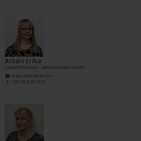
Atkári Erika
Szakinformációs- adminisztratív vezető
erika.atkari@terc.hu
+36 70 670 5191