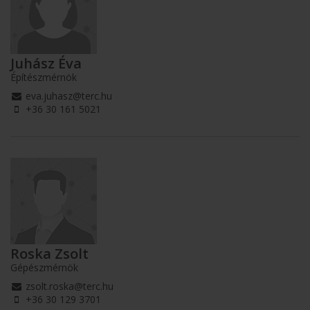
Juhász Éva
Építészmérnök
eva.juhasz@terc.hu
+36 30 161 5021
Roska Zsolt
Gépészmérnök
zsolt.roska@terc.hu
+36 30 129 3701