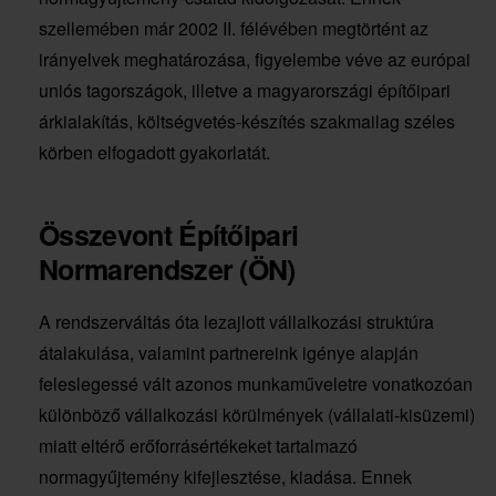
szellemében már 2002 II. félévében megtörtént az
irányelvek meghatározása, figyelembe véve az európai
uniós tagországok, illetve a magyarországi építőipari
árkialakítás, költségvetés-készítés szakmailag széles
körben elfogadott gyakorlatát.
Összevont Építőipari
Normarendszer (ÖN)
A rendszerváltás óta lezajlott vállalkozási struktúra
átalakulása, valamint partnereink igénye alapján
feleslegessé vált azonos munkaműveletre vonatkozóan
különböző vállalkozási körülmények (vállalati-kisüzemi)
miatt eltérő erőforrásértékeket tartalmazó
normagyűjtemény kifejlesztése, kiadása. Ennek