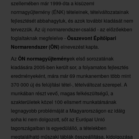
szellemében már 1999-óta a kisüzemi
normagyűjtemény (ÉNK) tételeinek, tételváltozatainak
fejlesztését abbahagytuk, és azok további kiadását nem
tervezzük. Az új normarendszer-család - az előzőekben
foglaltaknak megfelelve -
Összevont Építőipari
Normarendszer (ÖN)
elnevezést kapta.
Az
ÖN normagyűjtemény
ek első sorozatának
kiadására 2005-ben került sor, a folyamatos fejlesztés
eredményeként, mára már 69 munkanemben több mint
370 000 új és felújítási tétel-, tételváltozat szerepel. A
munkában részt vevő, magas felkészültségű, a
szakterületek közel 100 elismert munkatársának
legnagyobb problémáját a Magyarországon ez idáig
soha ki nem dolgozott, sőt az Európai Unió
tagországaiban is egyedülálló, a tételekben
megtalálható műszaki táblák összeállítása, kidolgozása