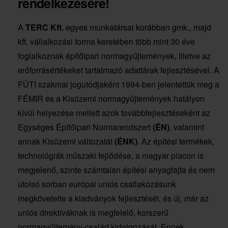
rendelkezésére!
A
TERC Kft.
egyes munkatársai korábban gmk., majd
kft. vállalkozási forma keretében több mint 30 éve
foglalkoznak építőipari normagyűjtemények, illetve az
erőforrásértékeket tartalmazó adattárak fejlesztésével. A
FÜTI szakmai jogutódjaként 1994-ben jelentettük meg a
FÉMIR és a Kisüzemi normagyűjtemények hatályon
kívül helyezése mellett azok továbbfejlesztéseként az
Egységes Építőipari Normarendszert
(ÉN)
, valamint
annak Kisüzemi változatát
(ÉNK)
. Az építési termékek,
technológiák műszaki fejlődése, a magyar piacon is
megjelenő, szinte számtalan építési anyagfajta és nem
utolsó sorban európai uniós csatlakozásunk
megkövetelte a kiadványok fejlesztését, és új, már az
uniós direktíváknak is megfelelő, korszerű
normagyűjtemény-család kidolgozását. Ennek