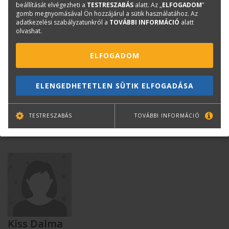
beállítását elvégezheti a
TESTRESZABÁS
alatt. Az „
ELFOGADOM
”
gomb megnyomásával Ön hozzájárul a sütik használatához. Az
adatkezelési szabályzatunkról a
TOVÁBBI INFORMÁCIÓ
alatt
olvashat.
ELFOGADOM
Gáspár Levente
ELENGEDHETETLEN SÜTIK ELFOGADÁSA
Okl. épületgépész mérnök, adattárfejlesztési vezető
levente.gaspar@terc.hu
TESTRESZABÁS
TOVÁBBI INFORMÁCIÓ
+36 20 929 4619
Kiss Dalma