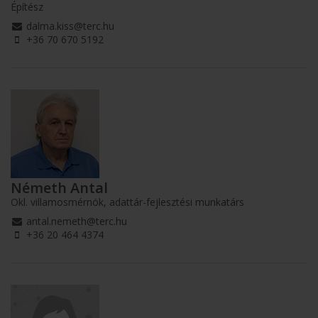
Építész
dalma.kiss@terc.hu
+36 70 670 5192
Németh Antal
Okl. villamosmérnök, adattár-fejlesztési munkatárs
antal.nemeth@terc.hu
+36 20 464 4374