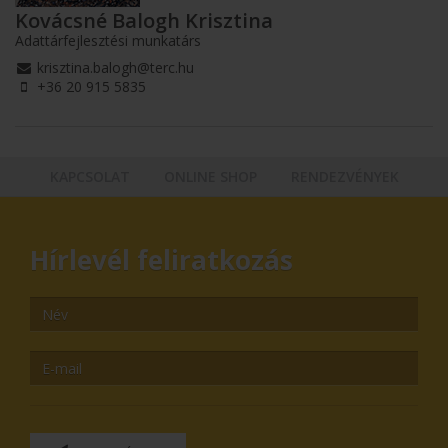
Kovácsné Balogh Krisztina
Adattárfejlesztési munkatárs
krisztina.balogh@terc.hu
+36 20 915 5835
KAPCSOLAT
ONLINE SHOP
RENDEZVÉNYEK
Hírlevél feliratkozás