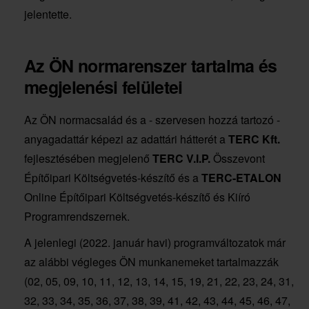
jelentette.
Az ÖN normarenszer tartalma és
megjelenési felületei
Az ÖN normacsalád és a - szervesen hozzá tartozó -
anyagadattár képezi az adattári hátterét a
TERC Kft.
fejlesztésében megjelenő
TERC V.I.P.
Összevont
Építőipari Költségvetés-készítő és a
TERC-ETALON
Online Építőipari Költségvetés-készítő és Kiíró
Programrendszernek.
A jelenlegi (2022. január havi) programváltozatok már
az alábbi végleges ÖN munkanemeket tartalmazzák
(02, 05, 09, 10, 11, 12, 13, 14, 15, 19, 21, 22, 23, 24, 31,
32, 33, 34, 35, 36, 37, 38, 39, 41, 42, 43, 44, 45, 46, 47,