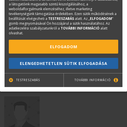
a látogatóink magasabb szintű kiszolgálásához, a
weboldalforgalmunk elemzéséhez, illetve marketing
tevékenységünk támogatása érdekében. Ezen sütik működésének a
beállítását elvégezheti a
TESTRESZABÁS
alatt. Az „
ELFOGADOM
”
gomb megnyomásával Ön hozzájárul a sütik használatához. Az
adatkezelési szabályzatunkról a
TOVÁBBI INFORMÁCIÓ
alatt
olvashat.
ELFOGADOM
Juhász Éva
ELENGEDHETETLEN SÜTIK ELFOGADÁSA
Építészmérnök
eva.juhasz@terc.hu
+36 30 161 5021
TESTRESZABÁS
TOVÁBBI INFORMÁCIÓ