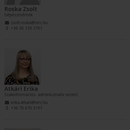
Roska Zsolt
Gépészmérnök
zsolt.roska@terc.hu
+36 30 129 3701
Atkári Erika
Szakinformációs- adminisztratív vezető
erika.atkari@terc.hu
+36 70 670 5191