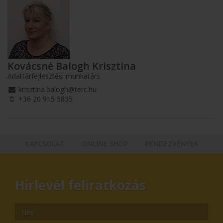
Kovácsné Balogh Krisztina
Adattárfejlesztési munkatárs
krisztina.balogh@terc.hu
+36 20 915 5835
KAPCSOLAT
ONLINE SHOP
RENDEZVÉNYEK
Hírlevél feliratkozás