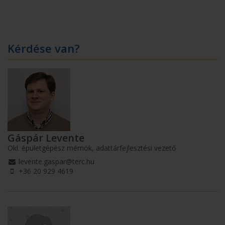
Kérdése van?
Gáspár Levente
Okl. épületgépész mérnök, adattárfejlesztési vezető
levente.gaspar@terc.hu
+36 20 929 4619