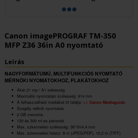
Canon imagePROGRAF TM-350
MFP Z36 36in A0 nyomtató
Leírás
NAGYFORMÁTUMÚ, MULTIFUNKCIÓS NYOMTATÓ
MÉRNÖKI NYOMATOKHOZ, PLAKÁTOKHOZ
Akár 21 mp / A1 sebesség
Maximális nyomtatási szélesség: 914 mm
A felhasználható médiákat itt találja:
>>
Canon Mediaguide
Szegély nélküli nyomtatás
2 GB memória
130 és 300 ml-es patronok
Max. szkennelési szélesség: 36"/914,4 mm
Max. szkennelési hossz: 8 m (JPEG/PDF), 15,2 m (TIFF)