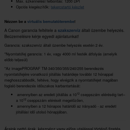
Max. szkennelési felbontás: 1200 DPI
Opciós kiegészítők:
tekercstartó készlet
Nézzen be a
virtuális bemutatóterembe
!
A Canon garancia feltétele a
szakszerviz
általi üzembe helyezés.
Beüzemelésre kérje egyedi ajánlatunkat!
Garancia: szakszerviz általi üzembe helyezés esetén 2 év.
*Nyomtatófej garancia: 1 év, vagy 4000 ml festék átfolyás (amelyik
előbb teljesül)
*Az imagePROGRAF TM-340/350/355/240/255 berendezés
nyomtatófejére vonatkozó jótállás határideje további 12 hónappal
meghosszabbodik, feltéve, hogy elvégzik a nyomtatófejet magában
foglaló berendezés időszakos karbantartását:
12
amennyiben az eredeti jótállás a 10
cseppszám eléréséig tart–
12
a 10
cseppszám elérését megelőzően,
amennyiben a 12 hónapos határidő az irányadó - az eredeti
jótállási idő utolsó hónapjában.
Áraink nettó árak, készpénz vagy előre utalással történő fizetés