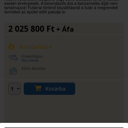
esetén érvényesek. A berendezés ára a beüzemelés díját nem
tartalmazza! Futárral történő kiszállításnál a futár a megrendelt
terméket az épület előtt pakolja le.
2 025 800
Ft
+ Áfa
Rendelésre
Érdeklődjön
Részletek
Előre átutalás
Kosárba