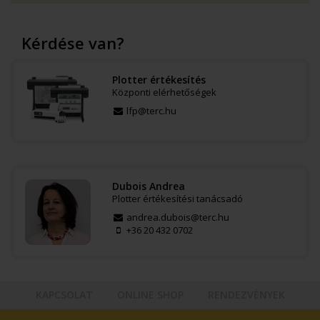
Kérdése van?
Plotter értékesítés
Központi elérhetőségek
lfp@terc.hu
Dubois Andrea
Plotter értékesítési tanácsadó
andrea.dubois@terc.hu
+36 20 432 0702
KAPCSOLAT
ONLINE SHOP
RENDEZVÉNYEK