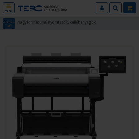
MENÜ
Nagyformátumú nyomtatók, kellékanyagok
ALMENÜ