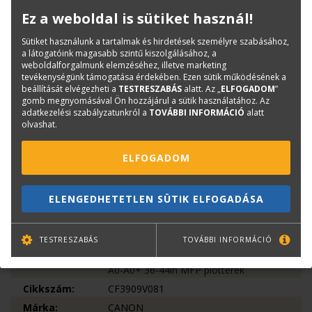
Ez a weboldal is sütiket használ!
Sütiket használunk a tartalmak és hirdetések személyre szabásához,
a látogatóink magasabb szintű kiszolgálásához, a
DOKUMENTUMOK
weboldalforgalmunk elemzéséhez, illetve marketing
tevékenységünk támogatása érdekében. Ezen sütik működésének a
beállítását elvégezheti a
TESTRESZABÁS
alatt. Az „
ELFOGADOM
”
gomb megnyomásával Ön hozzájárul a sütik használatához. Az
tm350_355_mfp_z36_datasheet_hu_final-20231124154244.pdf
adatkezelési szabályzatunkról a
TOVÁBBI INFORMÁCIÓ
alatt
olvashat.
Termékinfó
ELFOGADOM
Kategóriák
Canon plotterek
Canon multifunkciós plotterek
ELENGEDHETETLEN SÜTIK ELFOGADÁSA
Mérnöki plotterek
A0 36in mérnöki plotterek
TESTRESZABÁS
TOVÁBBI INFORMÁCIÓ
Multifunkciós plotterek
A0-A0+ 36-44in MFP plotterek
Cikkszám:
CF3909V081
Márka:
CANON