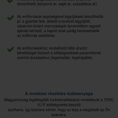
elmenthető (központi ár, saját ár, százalékos ár).
Az erőforrások segítségével kigyűjtések készíthetők
pl. a gyártók felé, akiktől a konkrét kigyűjtött,
vásárolni kívánt mennyiségek ismeretében egyedi
ajánlat kérhető, a kapott árak pedig beolvashatók
az erőforrás adattárba.
Az erőforrásokhoz rendelhető több árszint
lehetőséget biztosít a költségvetések paraméterek
szerinti árazásához (legolcsóbb, legdrágább).
A rendszer részletes tudásanyaga
Magyarország legátfogóbb funkcionalitásával rendelkezik a TERC
V.I.P. költségvetés-készítő
szoftvere, így biztosra veheti, hogy ez lesz a megfelelő az Ön
számára.