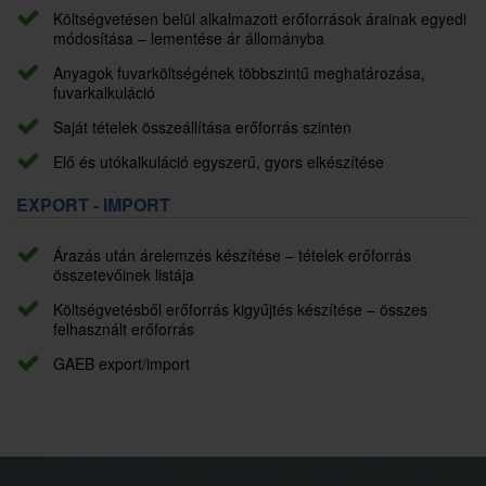
Költségvetésen belül alkalmazott erőforrások árainak egyedi
módosítása – lementése ár állományba
Anyagok fuvarköltségének többszintű meghatározása,
fuvarkalkuláció
Saját tételek összeállítása erőforrás szinten
Elő és utókalkuláció egyszerű, gyors elkészítése
EXPORT - IMPORT
Árazás után árelemzés készítése – tételek erőforrás
összetevőinek listája
Költségvetésből erőforrás kigyűjtés készítése – összes
felhasznált erőforrás
GAEB export/import