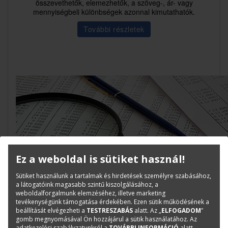
összevethetők, elemezhetők, a szöveg-, ár- vagy
mennyiségbeli különbségek azonnal kimutathatók.
További részletek
Ez a weboldal is sütiket használ!
Sütiket használunk a tartalmak és hirdetések személyre szabásához,
a látogatóink magasabb szintű kiszolgálásához, a
weboldalforgalmunk elemzéséhez, illetve marketing
tevékenységünk támogatása érdekében. Ezen sütik működésének a
beállítását elvégezheti a
TESTRESZABÁS
alatt. Az „
ELFOGADOM
”
gomb megnyomásával Ön hozzájárul a sütik használatához. Az
adatkezelési szabályzatunkról a
TOVÁBBI INFORMÁCIÓ
alatt