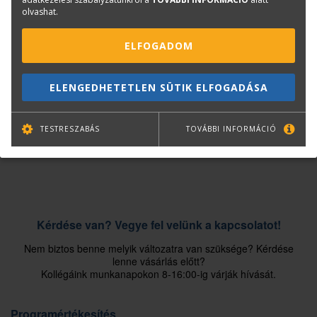
olvashat.
Rendelje meg most a
TERC V.I.P. GOLD365 költségvetés-készítő szoftverét!
ELFOGADOM
Kattintson a lenti gombra, ahol végigvezetjük Önt a vásárlási
folyamaton.
ELENGEDHETETLEN SÜTIK ELFOGADÁSA
Tovább a megrendeléshez
TESTRESZABÁS
TOVÁBBI INFORMÁCIÓ
Kérdése van? Vegye fel velünk a kapcsolatot!
Nem biztos benne melyik változatra van szüksége? Kérdése
lenne vásárlás előtt?
Kollégáink munkanapokon 8-16:00-ig várják hívását.
Programértékesítés