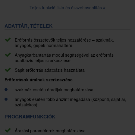
Teljes funkció lista és összehasonlítás
ADATTÁR, TÉTELEK
Erőforrás összetevők teljes hozzáférése – szakmák,
anyagok, gépek normaháttere
Anyagkarbantartás modul segítségével az erőforrás
adatbázis teljes szerkesztése
Saját erőforrás adatbázis használata
Erőforrások árainak szerkesztése
szakmák esetén óradíjak meghatározása
anyagok esetén több árszint megadása (központi, saját ár,
százalékos)
PROGRAMFUNKCIÓK
Árazási paraméterek meghatározása