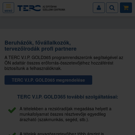
MENÜ
Beruházók, fővállalkozók,
tervezőirodák profi partnere
A TERC V.I.P. GOLD365 programrendszerünk segítségével az
ÖN adattár összes erőforrás-összetevőjéhez hozzáférést
biztosítunk a felhasználóknak.
TERC V.I.P. GOLD365 megrendelése
TERC V.I.P. GOLD365 további szolgáltatásai:
A tételekben a rezsióradíjak megadása helyett a
munkafolyamat összes résztvevője egyedileg
árazható (szakmunkás, segéd, stb.).
A tételek anyagösszetevőihez több árszint is