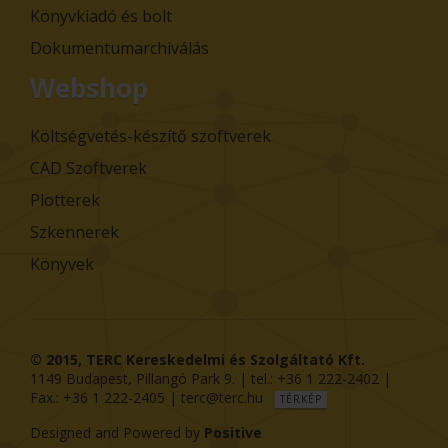
Könyvkiadó és bolt
Dokumentumarchiválás
Webshop
Költségvetés-készítő szoftverek
CAD Szoftverek
Plotterek
Szkennerek
Könyvek
© 2015,
TERC Kereskedelmi és Szolgáltató Kft.
1149
Budapest
,
Pillangó Park 9
. | tel.:
+36 1 222-2402
|
Fax.:
+36 1 222-2405
|
terc@terc.hu
TÉRKÉP
Designed and Powered by
Positive