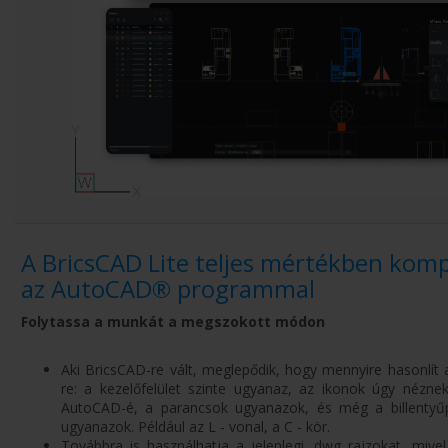
A BricsCAD Lite teljes mértékben kompa
az AutoCAD® programmal
Folytassa a munkát a megszokott módon
Aki BricsCAD-re vált, meglepődik, hogy mennyire hasonlít
re: a kezelőfelület szinte ugyanaz, az ikonok úgy néznek
AutoCAD-é, a parancsok ugyanazok, és még a billentyű
ugyanazok. Például az L - vonal, a C - kör.
Továbbra is használhatja a jelenlegi .dwg rajzokat, mive