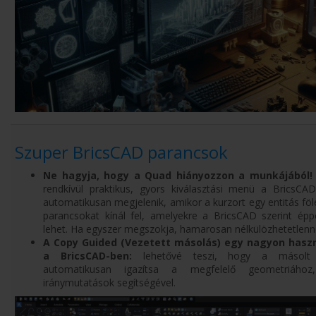
Szuper BricsCAD parancsok
Ne hagyja, hogy a Quad hiányozzon a munkájából!
rendkívül praktikus, gyors kiválasztási menü a BricsCA
automatikusan megjelenik, amikor a kurzort egy entitás fölé
parancsokat kínál fel, amelyekre a BricsCAD szerint ép
lehet. Ha egyszer megszokja, hamarosan nélkülözhetetlenné
A Copy Guided (Vezetett másolás) egy nagyon hasz
a BricsCAD-ben:
lehetővé teszi, hogy a másolt e
automatikusan igazítsa a megfelelő geometriához,
iránymutatások segítségével.