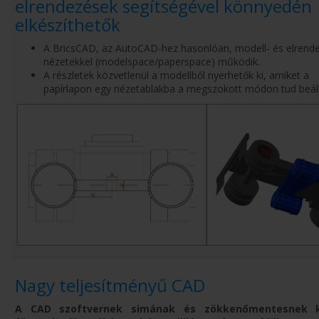
elrendezések segítségével könnyedén
elkészíthetők
A BricsCAD, az AutoCAD-hez hasonlóan, modell- és elrende
nézetekkel (modelspace/paperspace) működik.
A részletek közvetlenül a modellből nyerhetők ki, amiket a
papírlapon egy nézetablakba a megszokott módon tud beállí
Nagy teljesítményű CAD
A CAD szoftvernek simának és zökkenőmentesnek ke