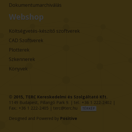
Dokumentumarchiválás
Webshop
Költségvetés-készítő szoftverek
CAD Szoftverek
Plotterek
Szkennerek
Könyvek
© 2015,
TERC Kereskedelmi és Szolgáltató Kft.
1149
Budapest
,
Pillangó Park 9
. | tel.:
+36 1 222-2402
|
Fax.:
+36 1 222-2405
|
terc@terc.hu
TÉRKÉP
Designed and Powered by
Positive