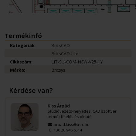
Termékinfó
Kategóriák
BricsCAD
BricsCAD Lite
Cikkszám:
LIT-SU-COM-NEW-V25-1Y
Márka:
Bricsys
Kérdése van?
Kiss Árpád
Stúdióvezető-helyettes, CAD szoftver
termékfelelős és oktató
arpad.kiss@terc.hu
+36 20 946 6514