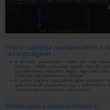
Testre szabhatja munkaterületét a B
Lite segítségével
A BricsCAD alapértelmezés szerint már több munkat
tartalmaz. Például hozzáadhat gyakran használt go
gyorsbillentyűket, választhat világos vagy sötét mód
beállíthatja saját alapértelmezett sablonjait.
A szoftver praktikus eszközpalettái gyors hozzáférést bi
gyakran használt parancsokhoz vagy a sraffmintákhoz. 
eszközpalettáit is importálhatja a BricsCAD-be!
Részletrajzok a szokásos módon az