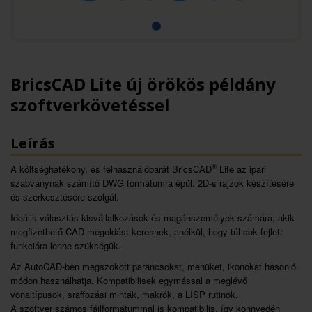
BricsCAD Lite új örökös példány
szoftverkövetéssel
Leírás
®
A költséghatékony, és felhasználóbarát BricsCAD
Lite az ipari
szabványnak számító DWG formátumra épül. 2D-s rajzok készítésére
és szerkesztésére szolgál.
Ideális választás kisvállalkozások és magánszemélyek számára, akik
megfizethető CAD megoldást keresnek, anélkül, hogy túl sok fejlett
funkcióra lenne szükségük.
Az AutoCAD-ben megszokott parancsokat, menüket, ikonokat hasonló
módon használhatja. Kompatibilisek egymással a meglévő
vonaltípusok, sraffozási minták, makrók, a LISP rutinok.
A szoftver számos fájlformátummal is kompatibilis, így könnyedén