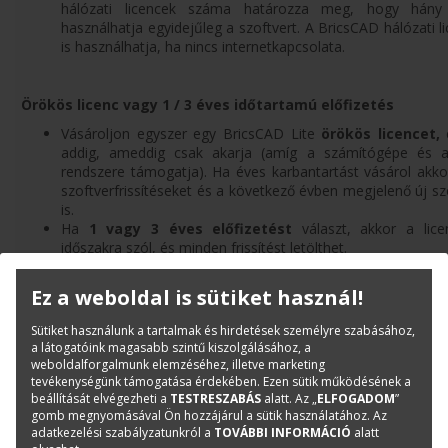
hálózati licencek száma határozza meg, hogy hány 
használhatja egyidejűleg a szoftvert. A BricsCAD hálózati l
is használhatja, ha nincs internetkapcsolata.
Örökös licenc vagy 1 / 3 éves időtartamú előfizetés
Vásároljon egyszer egy BricsCAD Lite
örökös licencet,
é
addig, ameddig csak akarja (amíg a számítógépe és a
rendszere támogatja). Ha éves karbantartást vásárol akkor
szoftverfrissítéseket és a következő évben megjelenő új sz
is.
Ha
1 vagy 3 éves előfizetést
választ, akkor a lic
időszakra szól, és minden frissítést letölthet.
Ez a weboldal is sütiket használ!
Sütiket használunk a tartalmak és hirdetések személyre szabásához,
a látogatóink magasabb szintű kiszolgálásához, a
weboldalforgalmunk elemzéséhez, illetve marketing
tevékenységünk támogatása érdekében. Ezen sütik működésének a
beállítását elvégezheti a
TESTRESZABÁS
alatt. Az „
ELFOGADOM
”
gomb megnyomásával Ön hozzájárul a sütik használatához. Az
adatkezelési szabályzatunkról a
TOVÁBBI INFORMÁCIÓ
alatt