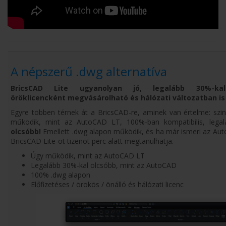
A népszerű .dwg alternatíva
BricsCAD Lite ugyanolyan jó, legalább 30%-kal
öröklicencként megvásárolható és hálózati változatban is
Egyre többen térnek át a BricsCAD-re, aminek van értelme: szi
működik, mint az AutoCAD LT, 100%-ban kompatibilis, legal
olcsóbb!
Emellett .dwg alapon működik, és ha már ismeri az Aut
BricsCAD Lite-ot tizenöt perc alatt megtanulhatja.
Úgy működik, mint az AutoCAD LT
Legalább 30%-kal olcsóbb, mint az AutoCAD
100% .dwg alapon
Előfizetéses / örökös / önálló és hálózati licenc