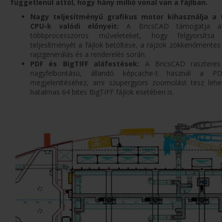
függetlenül attól, hogy hány millió vonal van a fájlban.
Nagy teljesítményű grafikus motor kihasználja a
CPU-k valódi előnyeit:
A BricsCAD támogatja a 
többprocesszoros műveleteket, hogy felgyorsíts
teljesítményét a fájlok betöltése, a rajzok zökkenőmentes
rajzgenerálás és a renderelés során.
PDF és BigTIFF aláfestések:
A BricsCAD rasztere
nagyfelbontású, állandó képcache-t használ a PDF
megjelenítéséhez, ami szupergyors zoomolást tesz leh
hatalmas 64 bites BigTIFF fájlok esetében is.