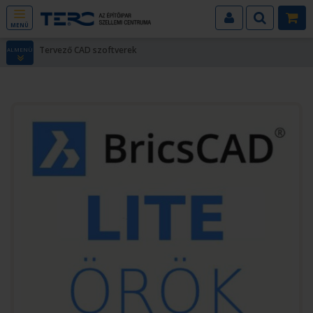
MENÜ
Tervező CAD szoftverek
ALMENÜ