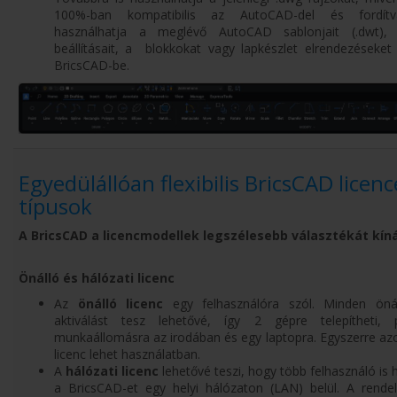
100%-ban kompatibilis az AutoCAD-del és fordítv
használhatja a meglévő AutoCAD sablonjait (.dwt
beállításait, a blokkokat vagy lapkészlet elrendezéseket 
BricsCAD-be.
Egyedülállóan flexibilis BricsCAD licenc
típusok
A BricsCAD a licencmodellek legszélesebb választékát kíná
Önálló és hálózati licenc
Az
önálló licenc
egy felhasználóra szól. Minden önál
aktiválást tesz lehetővé, így 2 gépre telepítheti, 
munkaállomásra az irodában és egy laptopra. Egyszerre az
licenc lehet használatban.
A
hálózati licenc
lehetővé teszi, hogy több felhasználó is
a BricsCAD-et egy helyi hálózaton (LAN) belül. A rendel