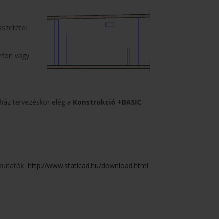
sszetétel
efon vagy
ház tervezéskor elég a
Konstrukció +BASIC
bemutatók
http://www.staticad.hu/download.html