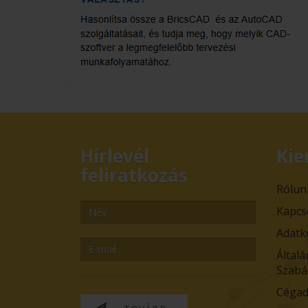
Hírlevél
Kie
feliratkozás
Rólun
Kapcs
Adatk
Általá
Szabá
Cégad