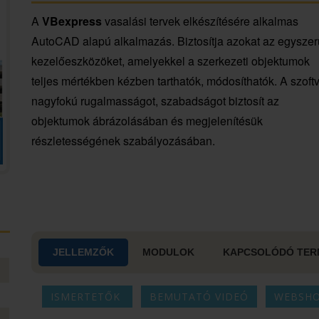
A
VBexpress
vasalási tervek elkészítésére alkalmas
AutoCAD alapú alkalmazás. Biztosítja azokat az egyszer
kezelőeszközöket, amelyekkel a szerkezeti objektumok
teljes mértékben kézben tarthatók, módosíthatók. A szoft
nagyfokú rugalmasságot, szabadságot biztosít az
objektumok ábrázolásában és megjelenítésük
részletességének szabályozásában.
JELLEMZŐK
MODULOK
KAPCSOLÓDÓ TER
ISMERTETŐK
BEMUTATÓ VIDEÓ
WEBSH