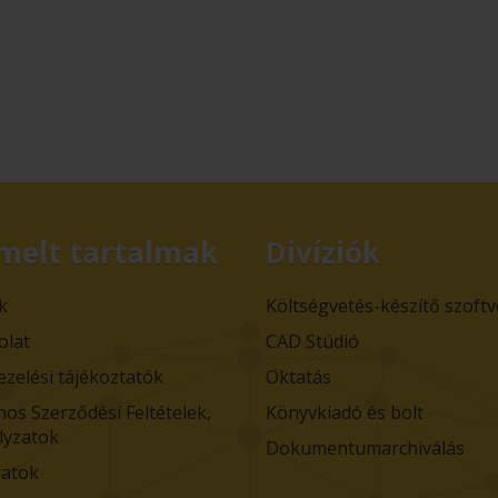
melt tartalmak
Divíziók
k
Költségvetés-készítő szoft
olat
CAD Stúdió
ezelési tájékoztatók
Oktatás
nos Szerződési Feltételek,
Könyvkiadó és bolt
lyzatok
Dokumentumarchiválás
atok