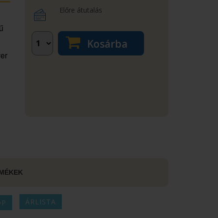
Előre átutalás
ű
Kosárba
ver
MÉKEK
ÁRLISTA
OP