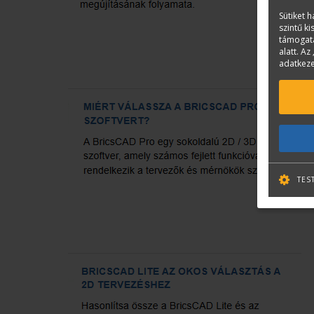
Sütiket 
szintű k
támogatá
alatt. Az 
adatkeze
TES