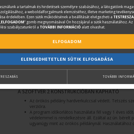
A program funkcióit modulokba szerveztük. A modulokból cs
használunk a tartalmak és hirdetések személyre szabásához, a látogatóink mag
áron megveheti a minimál csomagot, de a családi ház csoma
iszolgálásához, a weboldalforgalmunk elemzéséhez, illetve marketing tevékeny
ismertető a MODULOK fülön.
sa érdekében. Ezen sütik működésének a beállítását elvégezheti a
TESTRESZA
„
ELFOGADOM
” gomb megnyomásával Ön hozzájárul a sütik használatához. Az
Az alap Konstrukció modul mellé választhatja az alábbiakat:
lési szabályzatunkról a
TOVÁBBI INFORMÁCIÓ
alatt olvashat.
VBexpress - Szereltvas BASIC modul *
VBexpress - Szereltvas PRO modul *
ELFOGADOM
VBexpress - HegesztettHáló modul *
VBexpress - Előregyártott elemek modul *
VBexpress - Alkatrész modul *
ELENGEDHETETLEN SÜTIK ELFOGADÁSA
VBexpress - Zsalumodul modul
VBexpress - BAMTEC modul
STEELexpress
TRESZABÁS
TOVÁBBI INFORM
A SZOFTVER 2 KONSTRUKCIÓBAN KAPHATÓ
Az örökös példány hardverkulccsal védett. Tetszés szer
verzióra.
A program időkorlátos használata fél vagy 1 éves időt
védelemmel is rendelkezésre áll. Ezáltal az ún. bérelt
ugyanúgy mint az örökös példánynál. Használatához c