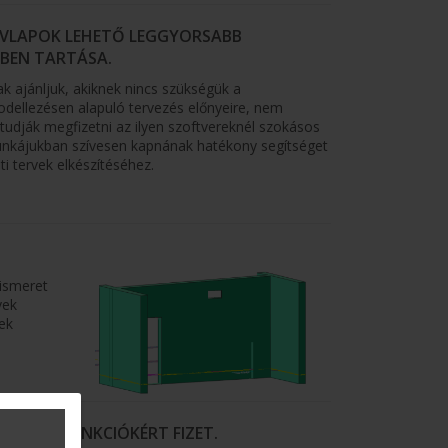
ERVLAPOK LEHETŐ LEGGYORSABB
ZBEN TARTÁSA.
k ajánljuk, akiknek nincs szükségük a
ellezésen alapuló tervezés előnyeire, nem
tudják megfizetni az ilyen szoftvereknél szokásos
munkájukban szívesen kapnának hatékony segítséget
i tervek elkészítéséhez.
ismeret
vek
ek
.
KSÉGES FUNKCIÓKÉRT FIZET.