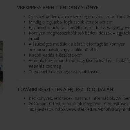
VBEXPRESS BÉRELT PÉLDÁNY ELŐNYEI:
Csak azt bérlem, amire szükségem van – moduláris ö
Mindig a legújabb, legfrissebb verziót bérlem
Egy adott munkára is bérelhetem – félév, vagy egy év
Könnyen meghosszabbítható bérleti időszak – egy tel
email
A szükséges modulok a bérelt csomagban könnyen
bekapcsolhatók, vagy csökkenthetők
Kisebb kiadás a kezdetekkor
A munkához szabott csomag, kisebb kiadás – családi 
vasalás
csomag
Tervezhető éves meghosszabbítási díj
TOVÁBBI RÉSZLETEK A FEJLESZTŐ OLDALÁN:
Kézikönyvek, letöltések, hasznos információk, AVI 
2020-ban történt új funkciók beépítése, módosítások,
hibajavítások:
http://www.staticad.hu/vb40history.html