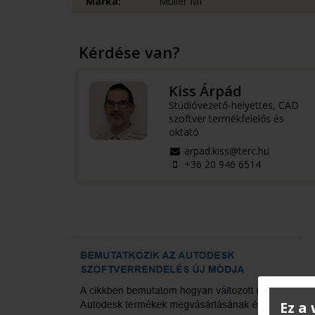
Márka:
Müller MI
Kérdése van?
Kiss Árpád
Stúdióvezető-helyettes, CAD
szoftver termékfelelős és
oktató
arpad.kiss@terc.hu
+36 20 946 6514
Ez a