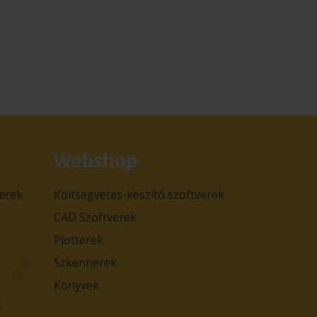
Webshop
verek
Költségvetés-készítő szoftverek
CAD Szoftverek
Plotterek
Szkennerek
Könyvek