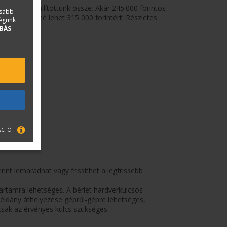
omagokat állítottunk össze. Akár 245.000 forintos
asabb
g is már Öné lehet 315 000 forintért! Részletes
ségünk
BÁS
ÁCIÓ
int lemaradhat vagy frissíthet a legfrissebb
artamra lehetséges. A bérlet hardverkulcsos
 példány áthelyezése gépről-gépre lehetséges,
sak az érvényes kulcs szükséges.