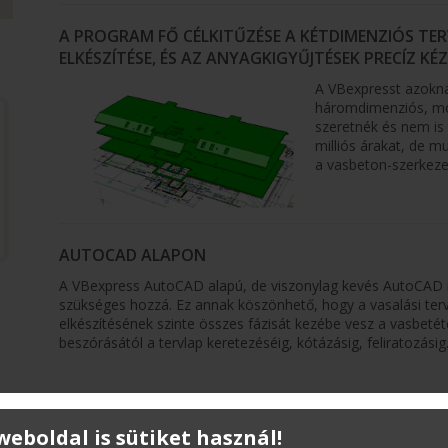
A PROGRAM FŐ CÉLKITŰZÉSE A KÉTDIMENZIÓS T
ELKÉSZÍTÉSE, ÉS AZ ANYAGKIGYŰJTÉSEK PRECÍZ KÉ
A VBexpresst azokna
háromdimenziós, mod
szeretnék és nem is 
milliós árakat, de 
a vasbeton-szerkezet
AUTOCAD ALAPON
A VBexpress AutoCAD alapú, de viszonylag kevés AutoCAD 
szükséges hozzá. Ez annak köszönhető, hogy a vasalási ter
elkészítésének szinte összes fázisát kezébe vesz a vasbetét
beszórásától a tervlap keretezéséig, kótázásig, feliratozásig
MODULÁRIS VÁLTOZAT ELŐNYE, HOGY CSAK A SZÜ
 weboldal is sütiket használ!