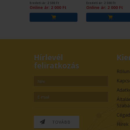
Eredeti ár:
2 500
Ft
Eredeti ár:
2 500
Ft
Online ár:
2 000
Ft
Online ár:
2 000
Ft
Hírlevél
Kie
feliratkozás
Rólun
Kapcs
Adatk
Általá
Szabá
Cégad
TOVÁBB
Hírek