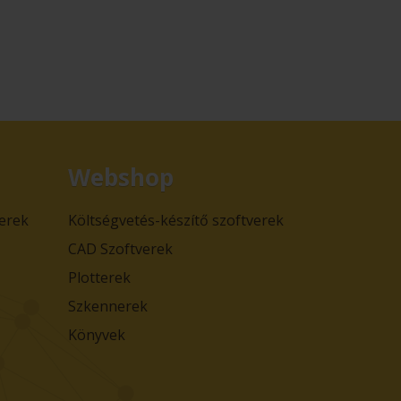
Webshop
verek
Költségvetés-készítő szoftverek
CAD Szoftverek
Plotterek
Szkennerek
Könyvek