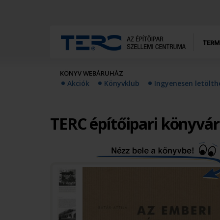
TERM
KÖNYV WEBÁRUHÁZ
Akciók
Könyvklub
Ingyenesen letölt
TERC építőipari könyvá