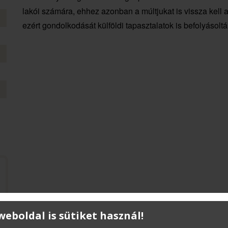
lakói számára, ehhez azonban a múltjukat is vissza kell a
ezért gondolkodását külföldi tapasztalatok is befolyásoltá
 weboldal is sütiket használ!