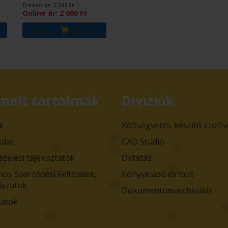
Eredeti ár:
2 500
Ft
Online ár:
2 000
Ft
melt tartalmak
Divíziók
k
Költségvetés-készítő szoft
olat
CAD Stúdió
ezelési tájékoztatók
Oktatás
nos Szerződési Feltételek,
Könyvkiadó és bolt
lyzatok
Dokumentumarchiválás
atok