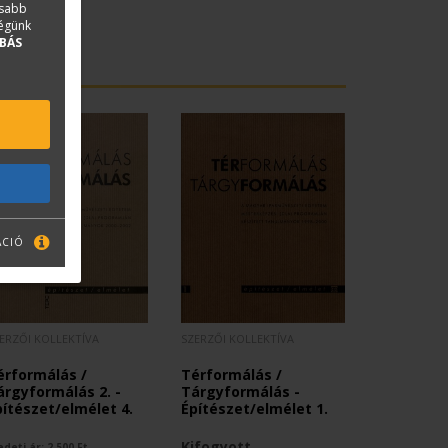
asabb
ségünk
BÁS
ÁCIÓ
ERZŐI KOLLEKTÍVA
SZERZŐI KOLLEKTÍVA
érformálás /
Térformálás /
árgyformálás 2. -
Tárgyformálás -
pítészet/elmélet 4.
Építészet/elmélet 1.
Kifogyott
edeti ár:
2 500
Ft