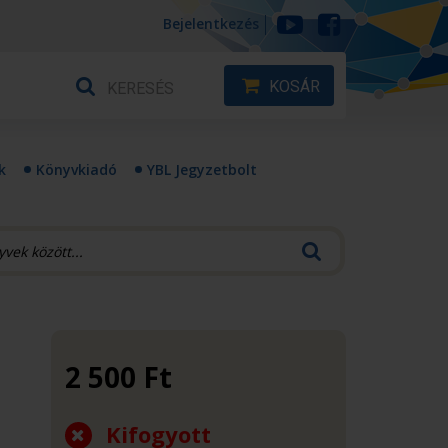
Bejelentkezés
KOSÁR
k
Könyvkiadó
YBL Jegyzetbolt
2 500
Ft
Kifogyott