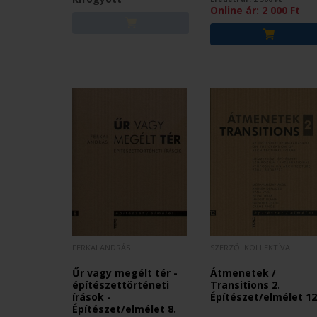
Online ár:
2 000
Ft
FERKAI ANDRÁS
SZERZŐI KOLLEKTÍVA
Űr vagy megélt tér -
Átmenetek /
építészettörténeti
Transitions 2.
írások -
Építészet/elmélet 12
Építészet/elmélet 8.