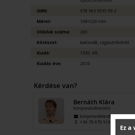
Építészetelmélet
ISBN:
978 963 9535 99 2
Méret:
168×220 mm
Oldalak száma:
260
Kötészet:
kartonált, ragasztókötött
Kiadó:
TERC Kft.
Kiadás éve:
2010
Kérdése van?
Bernáth Klára
Könyvesboltvezető
konyvrendeles@terc.hu
+36 70 670 5194
Ez a