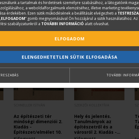
használunk a tartalmak és hirdetések személyre szabásához, a látogatóink mag
iszolgálásához, a weboldalforgalmunk elemzéséhez, illetve marketing tevékeny
sa érdekében. Ezen sütik működésének a beállítását elvégezheti a
TESTRESZA
„
ELFOGADOM
” gomb megnyomásával Ön hozzájárul a sütik használatához. Az
lési szabályzatunkról a
TOVÁBBI INFORMÁCIÓ
alatt olvashat.
ELFOGADOM
ELENGEDHETETLEN SÜTIK ELFOGADÁSA
TRESZABÁS
TOVÁBBI INFORM
SCHNELLER ISTVÁN
SZERZŐI KOLLEKTÍVA
SZ
Az építészeti tér
Hely és jelentés.
T
minőségi dimenziói 2.
Tanulmányok az
T
Kiadás -
építészetről és a
É
Építészet/elmélet 10.
városról 2. Kiadás -
Építészet/elmélet 5.
Kifogyott
Kifogyott
Er