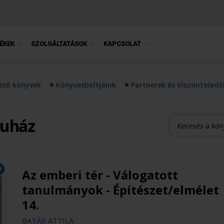
ÉKEK
SZOLGÁLTATÁSOK
KAPCSOLAT
hető könyvek
Könyvesboltjaink
Partnerek és Viszonteladó
ruház
Az emberi tér - Válogatott
tanulmányok - Építészet/elmélet
14.
BATÁR ATTILA