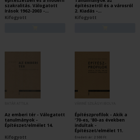
építészetben és a modern
Tanulmányok az
szakralitás. Válogatott
építészetről és a városról
írások 1962-2003 -
2. Kiadás -
Építészet/elmélet 6.
Építészet/elmélet 5.
Kifogyott
Kifogyott
BATÁR ATTILA
VÁRINÉ SZILÁGYI IBOLYA
Az emberi tér - Válogatott
Építészprofilok - Akik a
tanulmányok -
'70-es, '80-as években
Építészet/elmélet 14.
indultak -
Építészet/elmélet 11.
Kifogyott
Eredeti ár:
2 500
Ft