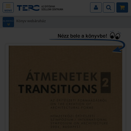
MENÜ
Könyv webáruház
ALMENÜ