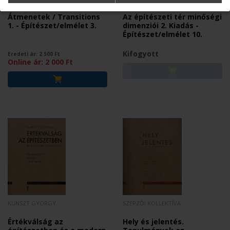
Átmenetek / Transitions
Az építészeti tér minőségi
1. - Építészet/elmélet 3.
dimenziói 2. Kiadás -
Építészet/elmélet 10.
Kifogyott
Eredeti ár:
2 500
Ft
Online ár:
2 000
Ft
KUNSZT GYÖRGY
SZERZŐI KOLLEKTÍVA
Értékválság az
Hely és jelentés.