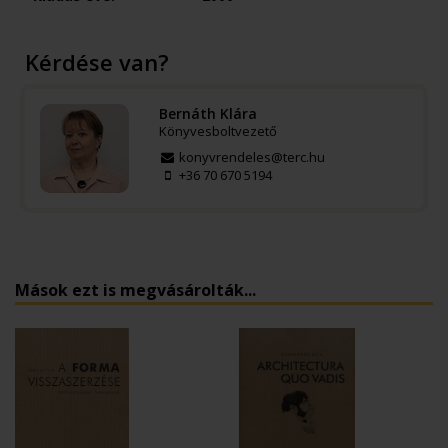
Kérdése van?
Bernáth Klára
Könyvesboltvezető
konyvrendeles@terc.hu
+36 70 670 5194
Mások ezt is megvásárolták...