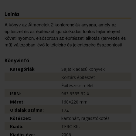
Leírás
A könyv az Átmenetek 2 konferenciák anyaga, amely az
építészet és az építészeti gondolkodás fontos fejleményeit
követi nyomon, elsősorban az építészeti alkotás (tervezés és
mű) változóban lévő feltételeire és jelentéseire összpontosít.
Könyvinfó
Kategóriák
Saját kiadású könyvek
Kortárs építészet
Építészetelmélet
ISBN:
963 9535 32 X
Méret:
168×220 mm
Oldalak száma:
172
Kötészet:
kartonált, ragasztókötés
Kiadó:
TERC Kft.
Kiadás éve:
2006