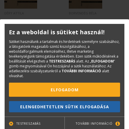
DÉRY ATTILA
BORVENDÉG BÉLA
A forma visszaszerzése -
Architectura - quo vadis -
Építészettörténeti
Építészet/elmélet 9.
Ez a weboldal is sütiket használ!
tanulmányok -
Építészet/elmélet 2.
Sütiket használunk a tartalmak és hirdetések személyre szabásához,
Kifogyott
Eredeti ár:
2 500
Ft
a látogatóink magasabb szintű kiszolgálásához, a
Online ár:
2 000
Ft
weboldalforgalmunk elemzéséhez, illetve marketing
tevékenységünk támogatása érdekében. Ezen sütik működésének a
beállítását elvégezheti a
TESTRESZABÁS
alatt. Az „
ELFOGADOM
”
gomb megnyomásával Ön hozzájárul a sütik használatához. Az
adatkezelési szabályzatunkról a
TOVÁBBI INFORMÁCIÓ
alatt
olvashat.
ELFOGADOM
ELENGEDHETETLEN SÜTIK ELFOGADÁSA
TESTRESZABÁS
TOVÁBBI INFORMÁCIÓ
SZERZŐI KOLLEKTÍVA
SCHNELLER ISTVÁN