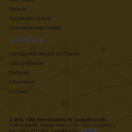
Oktatás
Könyvkiadó és bolt
Dokumentumarchiválás
Webshop
Költségvetés-készítő szoftverek
CAD Szoftverek
Plotterek
Szkennerek
Könyvek
© 2015,
TERC Kereskedelmi és Szolgáltató Kft.
1149
Budapest
,
Pillangó Park 9
. | tel.:
+36 1 222-2402
|
Fax.:
+36 1 222-2405
|
terc@terc.hu
TÉRKÉP