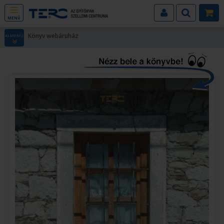
MENÜ
Könyv webáruház
ALMENÜ