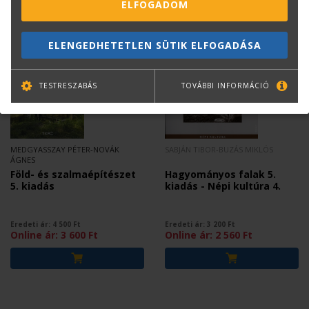
ELFOGADOM
Mások ezt is megvásárolták...
ELENGEDHETETLEN SÜTIK ELFOGADÁSA
TESTRESZABÁS
TOVÁBBI INFORMÁCIÓ
MEDGYASSZAY PÉTER-NOVÁK
SABJÁN TIBOR-BUZÁS MIKLÓS
ÁGNES
Föld- és szalmaépítészet
Hagyományos falak 5.
5. kiadás
kiadás - Népi kultúra 4.
Eredeti ár:
4 500
Ft
Eredeti ár:
3 200
Ft
Online ár:
3 600
Ft
Online ár:
2 560
Ft