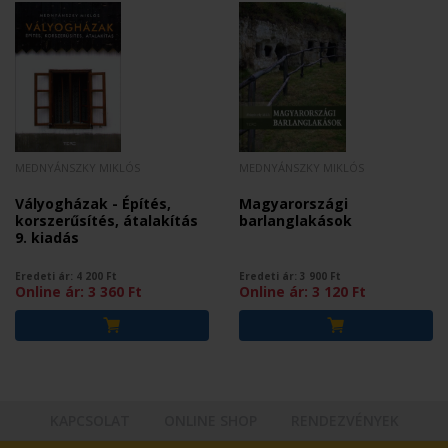
MEDNYÁNSZKY MIKLÓS
MEDNYÁNSZKY MIKLÓS
Vályogházak - Építés,
Magyarországi
korszerűsítés, átalakítás
barlanglakások
9. kiadás
Eredeti ár:
4 200
Ft
Eredeti ár:
3 900
Ft
Online ár:
3 360
Ft
Online ár:
3 120
Ft
KAPCSOLAT
ONLINE SHOP
RENDEZVÉNYEK