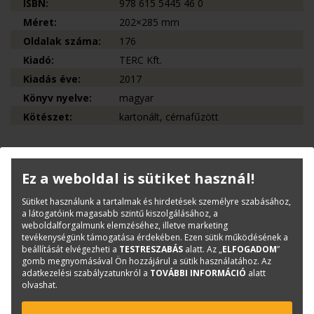
ISBN:
978 615 5445 46 0
Méret:
202×285 mm
Oldalak száma:
176
Kiadó:
TERC Kft.
Kiadás éve:
2017
Könyv nyelve:
magyar
Kötészet:
kartonált, cérnafűzött
Kérdése van?
Ez a weboldal is sütiket használ!
Bernáth Klára
Sütiket használunk a tartalmak és hirdetések személyre szabásához,
Könyvesboltvezető
a látogatóink magasabb szintű kiszolgálásához, a
weboldalforgalmunk elemzéséhez, illetve marketing
konyvrendeles@terc.hu
tevékenységünk támogatása érdekében. Ezen sütik működésének a
+36 70 670 5194
beállítását elvégezheti a
TESTRESZABÁS
alatt. Az „
ELFOGADOM
”
gomb megnyomásával Ön hozzájárul a sütik használatához. Az
adatkezelési szabályzatunkról a
TOVÁBBI INFORMÁCIÓ
alatt
olvashat.