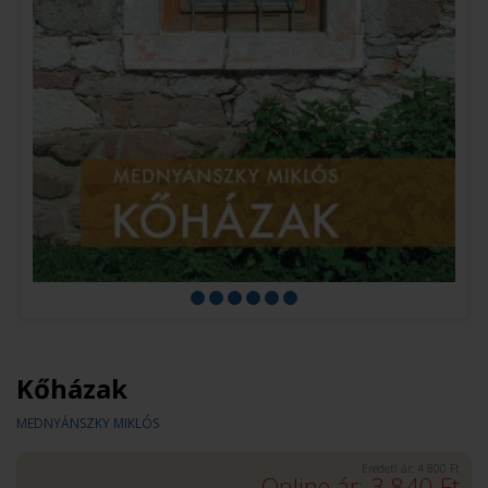
Kőházak
MEDNYÁNSZKY MIKLÓS
Eredeti ár:
4 800
Ft
Online ár:
3 840
Ft