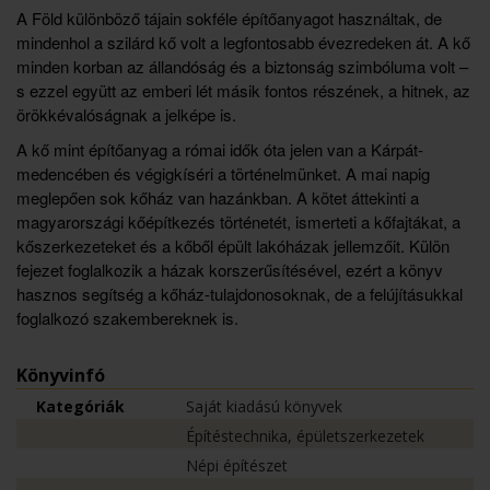
A Föld különböző tájain sokféle építőanyagot használtak, de
mindenhol a szilárd kő volt a legfontosabb évezredeken át. A kő
minden korban az állandóság és a biztonság szimbóluma volt –
s ezzel együtt az emberi lét másik fontos részének, a hitnek, az
örökkévalóságnak a jelképe is.
A kő mint építőanyag a római idők óta jelen van a Kárpát-
medencében és végigkíséri a történelmünket. A mai napig
meglepően sok kőház van hazánkban. A kötet áttekinti a
magyarországi kőépítkezés történetét, ismerteti a kőfajtákat, a
kőszerkezeteket és a kőből épült lakóházak jellemzőit. Külön
fejezet foglalkozik a házak korszerűsítésével, ezért a könyv
hasznos segítség a kőház-tulajdonosoknak, de a felújításukkal
foglalkozó szakembereknek is.
Könyvinfó
Kategóriák
Saját kiadású könyvek
Építéstechnika, épületszerkezetek
Népi építészet