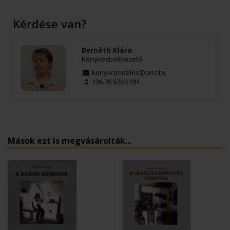
Kérdése van?
Bernáth Klára
Könyvesboltvezető
konyvrendeles@terc.hu
+36 70 670 5194
Mások ezt is megvásárolták...