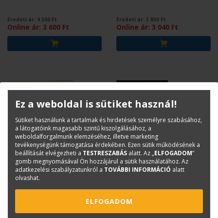
Eredeti ár:
4 500
Ft
Eredeti ár:
3 800
Ft
Online ár:
3 600
Ft
Online ár:
3 040
Ft
Ez a weboldal is sütiket használ!
Sütiket használunk a tartalmak és hirdetések személyre szabásához,
a látogatóink magasabb szintű kiszolgálásához, a
weboldalforgalmunk elemzéséhez, illetve marketing
tevékenységünk támogatása érdekében. Ezen sütik működésének a
beállítását elvégezheti a
TESTRESZABÁS
alatt. Az „
ELFOGADOM
”
gomb megnyomásával Ön hozzájárul a sütik használatához. Az
SABJÁN TIBOR-LENGYELNÉ KISS
MEDNYÁNSZKY MIKLÓS
KATALIN- LENGYEL KÁROLY
adatkezelési szabályzatunkról a
TOVÁBBI INFORMÁCIÓ
alatt
olvashat.
Öntöttvas kályhák - Népi
Vályogházak - Építés,
kultúra 7.
korszerűsítés, átalakítás
9. kiadás
ELFOGADOM
Eredeti ár:
3 800
Ft
Eredeti ár:
4 200
Ft