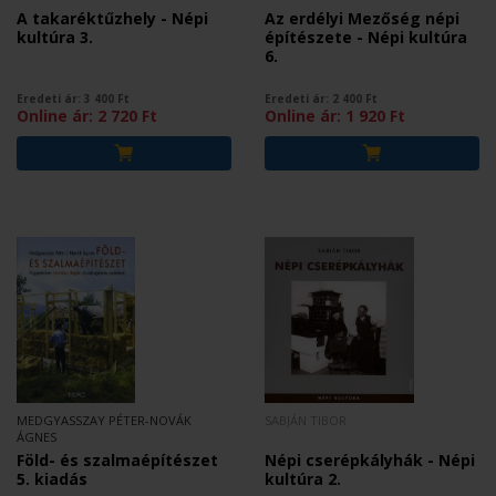
A takaréktűzhely - Népi
Az erdélyi Mezőség népi
kultúra 3.
építészete - Népi kultúra
6.
Eredeti ár:
3 400
Ft
Eredeti ár:
2 400
Ft
Online ár:
2 720
Ft
Online ár:
1 920
Ft
MEDGYASSZAY PÉTER-NOVÁK
SABJÁN TIBOR
ÁGNES
Föld- és szalmaépítészet
Népi cserépkályhák - Népi
5. kiadás
kultúra 2.