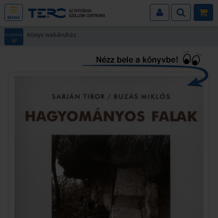
MENÜ
Könyv webáruház
ALMENÜ