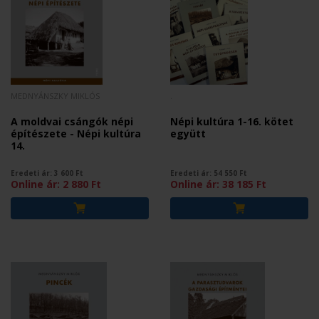
MEDNYÁNSZKY MIKLÓS
.
A moldvai csángók népi
Népi kultúra 1-16. kötet
építészete - Népi kultúra
együtt
14.
Eredeti ár:
3 600
Ft
Eredeti ár:
54 550
Ft
Online ár:
2 880
Ft
Online ár:
38 185
Ft