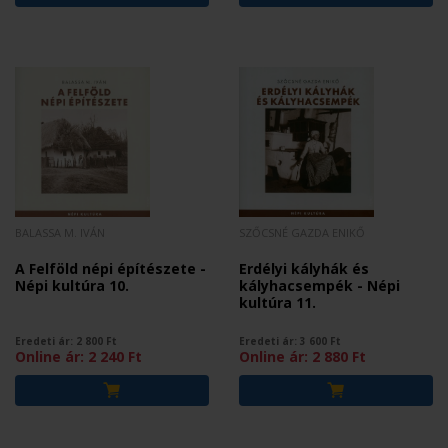
BALASSA M. IVÁN
SZŐCSNÉ GAZDA ENIKŐ
A Felföld népi építészete -
Erdélyi kályhák és
Népi kultúra 10.
kályhacsempék - Népi
kultúra 11.
Eredeti ár:
2 800
Ft
Eredeti ár:
3 600
Ft
Online ár:
2 240
Ft
Online ár:
2 880
Ft