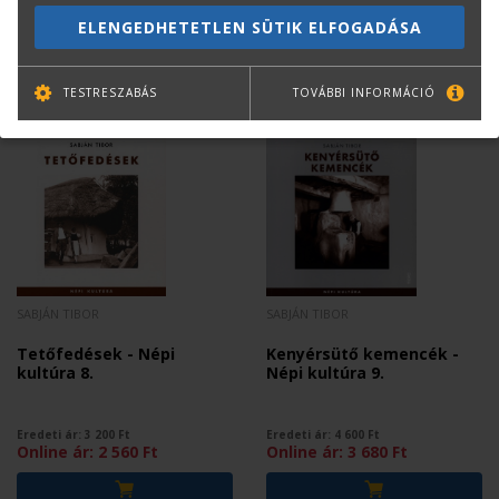
Online ár:
3 040
Ft
Online ár:
3 360
Ft
ELENGEDHETETLEN SÜTIK ELFOGADÁSA
TESTRESZABÁS
TOVÁBBI INFORMÁCIÓ
SABJÁN TIBOR
SABJÁN TIBOR
Tetőfedések - Népi
Kenyérsütő kemencék -
kultúra 8.
Népi kultúra 9.
Eredeti ár:
3 200
Ft
Eredeti ár:
4 600
Ft
Online ár:
2 560
Ft
Online ár:
3 680
Ft