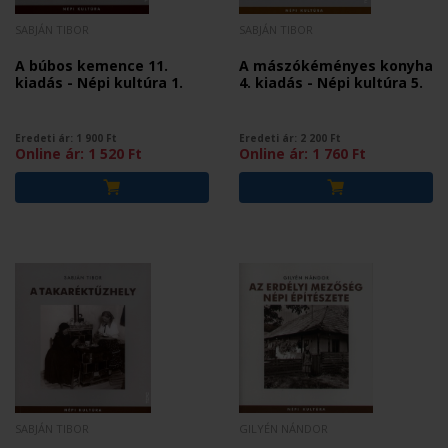
SABJÁN TIBOR
SABJÁN TIBOR
A búbos kemence 11.
A mászókéményes konyha
kiadás - Népi kultúra 1.
4. kiadás - Népi kultúra 5.
Eredeti ár:
1 900
Ft
Eredeti ár:
2 200
Ft
Online ár:
1 520
Ft
Online ár:
1 760
Ft
SABJÁN TIBOR
GILYÉN NÁNDOR