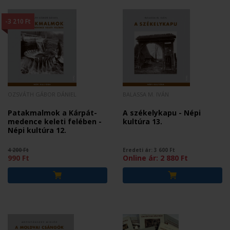
-3 210 Ft
OZSVÁTH GÁBOR DÁNIEL
BALASSA M. IVÁN
Patakmalmok a Kárpát-
A székelykapu - Népi
medence keleti felében -
kultúra 13.
Népi kultúra 12.
4 200 Ft
Eredeti ár:
3 600
Ft
990 Ft
Online ár:
2 880
Ft