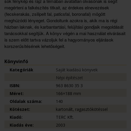
sok fénykép és rajz a témában avatatlan olvasónak is segít
megérteni a falkészítés titkait, az érdekes elnevezések
(fecskerakás, zsilipelt fal, paticsfal, boronafal) mögött
meghúzódó lényeget. Gondoltunk azokra is, akik ma is régi
házban laknak, és karbantartási, felújítási gondjaik megoldását
tanácsokkal segítjük. A könyv végén a mai használat elvárásait
is szem előtt tartva vázoljuk fel a hagyományos eljárások
korszerűsítésének lehetőségeit.
Könyvinfó
Kategóriák
Saját kiadású könyvek
Népi építészet
ISBN:
963 8630 35 3
Méret:
166×188 mm
Oldalak száma:
140
Kötészet:
kartonált, ragasztókötéssel
Kiadó:
TERC Kft.
Kiadás éve:
2003