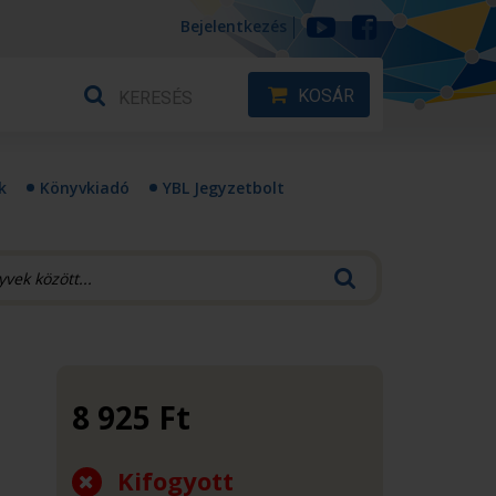
Bejelentkezés
KOSÁR
k
Könyvkiadó
YBL Jegyzetbolt
8 925
Ft
Kifogyott