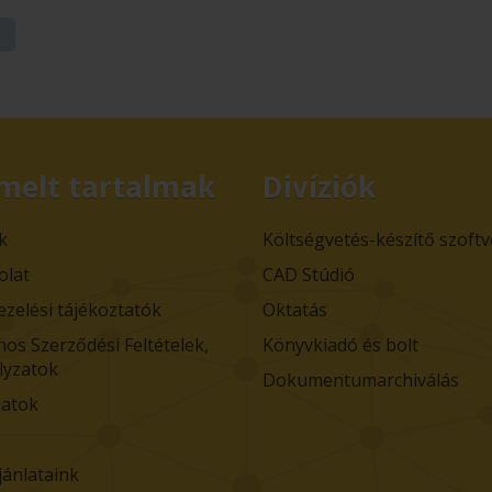
melt tartalmak
Divíziók
k
Költségvetés-készítő szoft
olat
CAD Stúdió
ezelési tájékoztatók
Oktatás
nos Szerződési Feltételek,
Könyvkiadó és bolt
lyzatok
Dokumentumarchiválás
atok
jánlataink