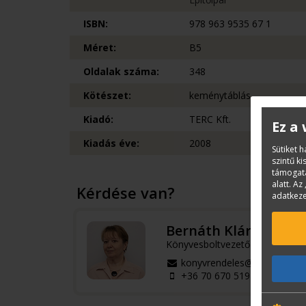
ISBN:
978 963 9535 67 1
Méret:
B5
Oldalak száma:
348
Kötészet:
keménytáblás
Kiadó:
TERC Kft.
Ez a
Kiadás éve:
2008
Sütiket 
szintű k
támogatá
alatt. Az 
Kérdése van?
adatkeze
Bernáth Klára
Könyvesboltvezető
konyvrendeles@terc.hu
+36 70 670 5194