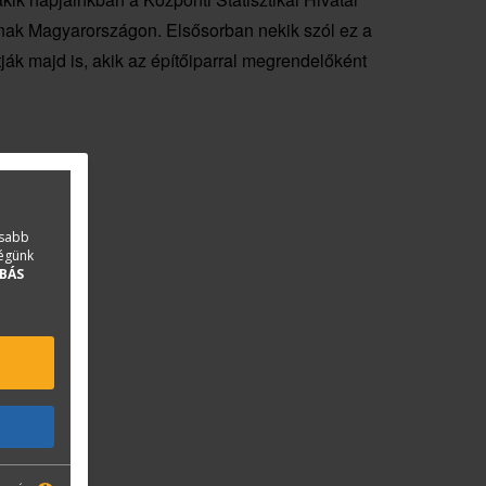
otnak Magyarországon. Elsősorban nekik szól ez a
ák majd is, akik az építőiparral megrendelőként
asabb
ségünk
BÁS