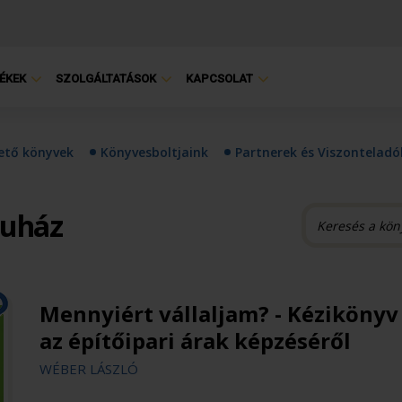
ÉKEK
SZOLGÁLTATÁSOK
KAPCSOLAT
hető könyvek
Könyvesboltjaink
Partnerek és Viszonteladó
ruház
Mennyiért vállaljam? - Kézikönyv
az építőipari árak képzéséről
WÉBER LÁSZLÓ