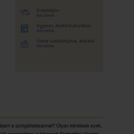
Érdeklődjön
Részletek
Ingyenes átvétel boltunkban
Részletek
Online bankkártyával, átutalás
Részletek
áljam a szolgáltatásaimat? Olyan kérdések ezek,
akik napjainkban a Központi Statisztikai Hivatal