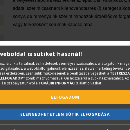
adatai szerint csaknem kilencvenötezres (!) sereget alk
könyv, de reményeink szerint mindazok érdeklődve forgatj
vagy tervezőként kerülnek kapcsolatba.
 weboldal is sütiket használ!
használunk a tartalmak és hirdetések személyre szabásához, a látogatóink mag
iszolgálásához, a weboldalforgalmunk elemzéséhez, illetve marketing tevékeny
sa érdekében. Ezen sütik működésének a beállítását elvégezheti a
TESTRESZA
„
ELFOGADOM
” gomb megnyomásával Ön hozzájárul a sütik használatához. Az
lési szabályzatunkról a
TOVÁBBI INFORMÁCIÓ
alatt olvashat.
ELFOGADOM
ELENGEDHETETLEN SÜTIK ELFOGADÁSA