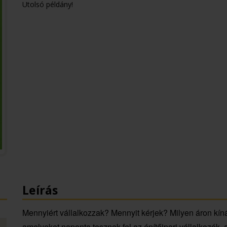
Utolsó példány!
Leírás
Mennyiért vállalkozzak? Mennyit kérjek? Milyen áron kín
amelyeket naponta tesznek fel az építőipari vállalkozók, 