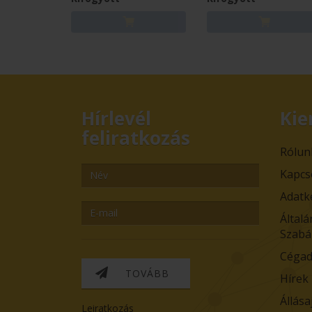
Hírlevél
Kie
feliratkozás
Rólun
Kapcs
Adatk
Általá
Szabá
Cégad
TOVÁBB
Hírek
Állása
Leiratkozás