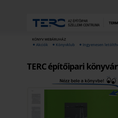
TERM
KÖNYV WEBÁRUHÁZ
Akciók
Könyvklub
Ingyenesen letölt
TERC építőipari könyvá