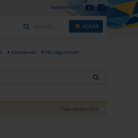
Bejelentkezés
KOSÁR
k
Könyvkiadó
YBL Jegyzetbolt
Csak raktáron lévő