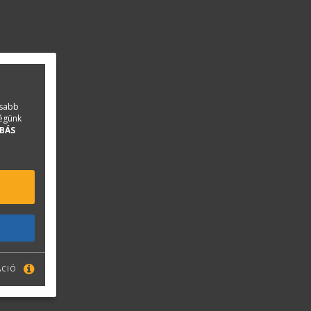
asabb
ségünk
BÁS
ÁCIÓ