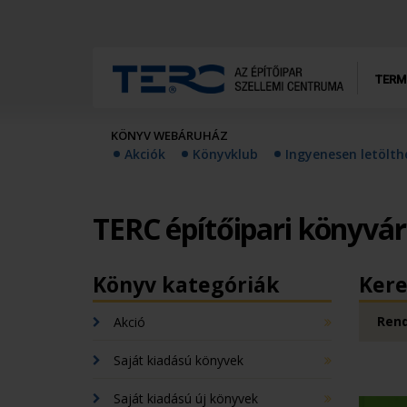
TERM
KÖNYV WEBÁRUHÁZ
Akciók
Könyvklub
Ingyenesen letölt
TERC építőipari könyvá
Könyv kategóriák
Kere
Rend
Akció
Saját kiadású könyvek
Saját kiadású új könyvek