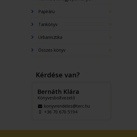
Papíráru
Tankönyv
Urbanisztika
Összes könyv
Kérdése van?
Bernáth Klára
Könyvesboltvezető
konyvrendeles@terc.hu
+36 70 670 5194