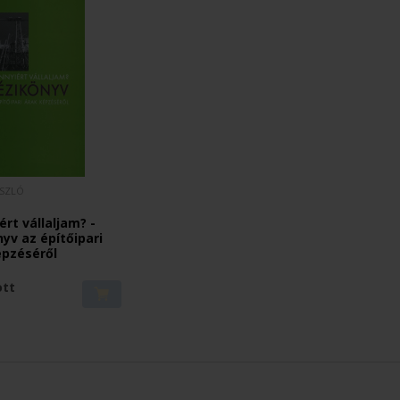
SZLÓ
rt vállaljam? -
yv az építőipari
épzéséről
ott