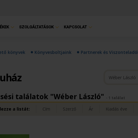
ÉKEK
SZOLGÁLTATÁSOK
KAPCSOLAT
hető könyvek
Könyvesboltjaink
Partnerek és Viszonteladó
ruház
sési találatok "Wéber László"
- 1 találat
ezze a listát:
Cím
Szerző
Ár
Kiadás éve