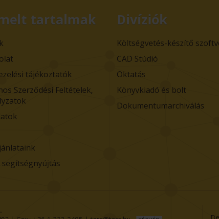
melt tartalmak
Divíziók
k
Költségvetés-készítő szoft
olat
CAD Stúdió
ezelési tájékoztatók
Oktatás
nos Szerződési Feltételek,
Könyvkiadó és bolt
lyzatok
Dokumentumarchiválás
atok
jánlataink
i segítségnyújtás
.
De