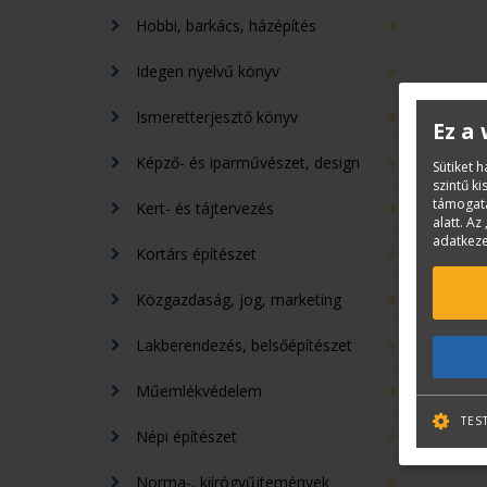
Hobbi, barkács, házépítés
Idegen nyelvű könyv
Ismeretterjesztő könyv
Ez a
Képző- és iparművészet, design
Sütiket 
szintű k
támogatá
Kert- és tájtervezés
alatt. Az 
adatkeze
Kortárs építészet
Közgazdaság, jog, marketing
Lakberendezés, belsőépítészet
Műemlékvédelem
TES
Népi építészet
Norma-, kiírógyűjtemények