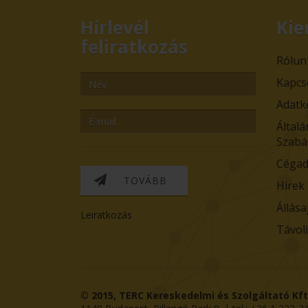
Hírlevél
Kie
feliratkozás
Rólun
Kapcs
Adatk
Általá
Szabá
Cégad
TOVÁBB
Hírek
Állása
Leiratkozás
Távol
© 2015,
TERC Kereskedelmi és Szolgáltató Kft