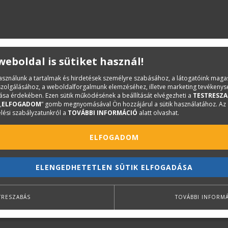
 weboldal is sütiket használ!
használunk a tartalmak és hirdetések személyre szabásához, a látogatóink mag
iszolgálásához, a weboldalforgalmunk elemzéséhez, illetve marketing tevékeny
sa érdekében. Ezen sütik működésének a beállítását elvégezheti a
TESTRESZA
„
ELFOGADOM
” gomb megnyomásával Ön hozzájárul a sütik használatához. Az
lési szabályzatunkról a
TOVÁBBI INFORMÁCIÓ
alatt olvashat.
ELFOGADOM
ELENGEDHETETLEN SÜTIK ELFOGADÁSA
TRESZABÁS
TOVÁBBI INFORM