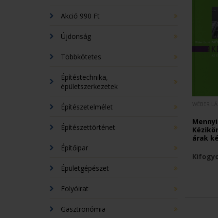
Akció 990 Ft
Újdonság
Többkötetes
Építéstechnika,
épületszerkezetek
WÉBER LÁ
Építészetelmélet
Mennyié
Építészettörténet
Kézikön
árak k
Építőipar
Kifogy
Épületgépészet
Folyóirat
Gasztronómia