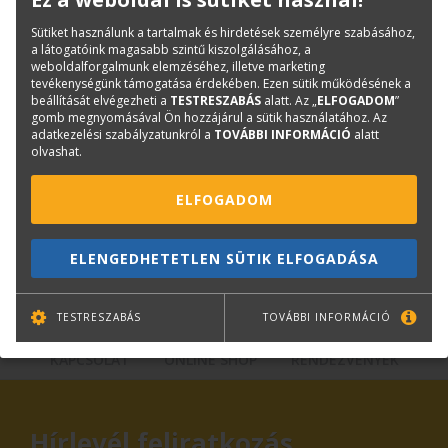
Kötészet:
kartonált, ragasztott
Kiadó:
TERC Kft.
Sütiket használunk a tartalmak és hirdetések személyre szabásához,
a látogatóink magasabb szintű kiszolgálásához, a
Kiadás éve:
2015
weboldalforgalmunk elemzéséhez, illetve marketing
tevékenységünk támogatása érdekében. Ezen sütik működésének a
beállítását elvégezheti a
TESTRESZABÁS
alatt. Az „
ELFOGADOM
”
Kérdése van?
gomb megnyomásával Ön hozzájárul a sütik használatához. Az
adatkezelési szabályzatunkról a
TOVÁBBI INFORMÁCIÓ
alatt
olvashat.
Bernáth Klára
Könyvesboltvezető
ELFOGADOM
konyvrendeles@terc.hu
+36 70 670 5194
ELENGEDHETETLEN SÜTIK ELFOGADÁSA
TESTRESZABÁS
TOVÁBBI INFORMÁCIÓ
KAPCSOLAT
ONLINE SHOP
RENDEZVÉNYEK
Hírlevél feliratkozás