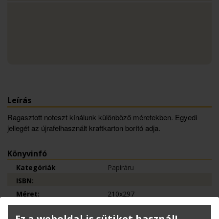
Leírás
Ragasztott noteszt kínálunk különböző méretekben. Egyedi
jellegét az újrafelhasznált kraftkarton borító adja.
Könyvinfó
Kategóriák
Papíráru
ISBN:
Méret:
210x297
Oldalak száma:
192
Ez a weboldal is sütiket használ!