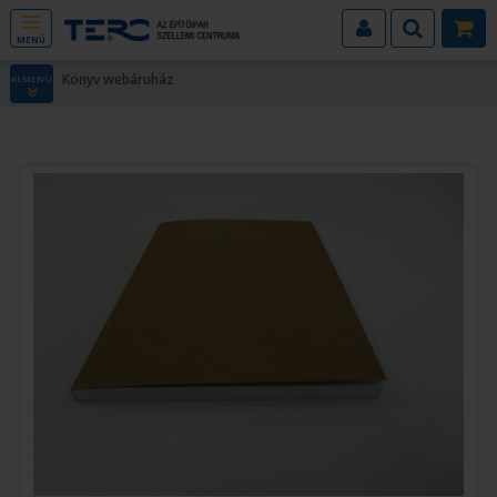
MENÜ
Könyv webáruház
ALMENÜ