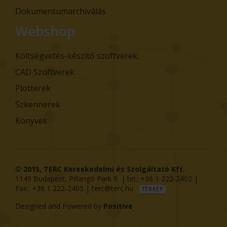
Dokumentumarchiválás
Webshop
Költségvetés-készítő szoftverek
CAD Szoftverek
Plotterek
Szkennerek
Könyvek
© 2015,
TERC Kereskedelmi és Szolgáltató Kft.
1149
Budapest
,
Pillangó Park 9
. | tel.:
+36 1 222-2402
|
Fax.:
+36 1 222-2405
|
terc@terc.hu
TÉRKÉP
Designed and Powered by
Positive