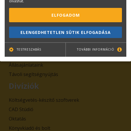
olvashat.
Rólunk
ELFOGADOM
Kapcsolat
Adatkezelési tájékoztatók
ELENGEDHETETLEN SÜTIK ELFOGADÁSA
Általános Szerződési Feltételek, Szabályzatok
Cégadatok
TESTRESZABÁS
TOVÁBBI INFORMÁCIÓ
Hírek
Állásajánlataink
Távoli segítségnyújtás
Divíziók
Költségvetés-készítő szoftverek
CAD Stúdió
Oktatás
Könyvkiadó és bolt