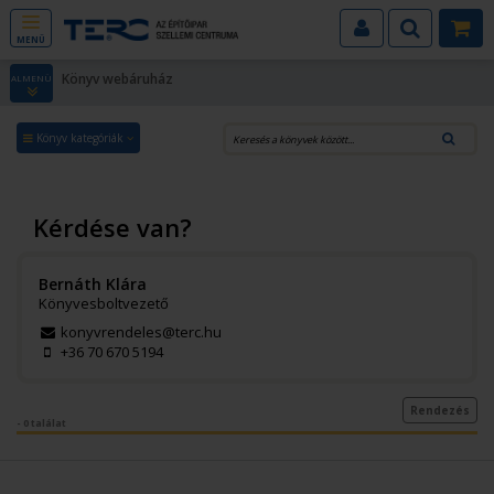
MENÜ
Könyv webáruház
ALMENÜ
Könyv kategóriák
Kérdése van?
Bernáth Klára
Könyvesboltvezető
konyvrendeles@terc.hu
+36 70 670 5194
Rendezés
- 0 találat