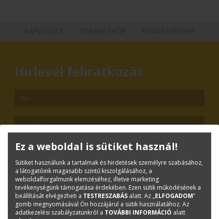
KAPCSOLAT
ONLINE SHOP
RENDEZVÉNYEK
Hírlevél feliratkozás
Ez a weboldal is sütiket használ!
Sütiket használunk a tartalmak és hirdetések személyre szabásához,
TOVÁBB
a látogatóink magasabb szintű kiszolgálásához, a
weboldalforgalmunk elemzéséhez, illetve marketing
tevékenységünk támogatása érdekében. Ezen sütik működésének a
Leiratkozás
beállítását elvégezheti a
TESTRESZABÁS
alatt. Az „
ELFOGADOM
”
gomb megnyomásával Ön hozzájárul a sütik használatához. Az
Kiemelt tartalmak
adatkezelési szabályzatunkról a
TOVÁBBI INFORMÁCIÓ
alatt