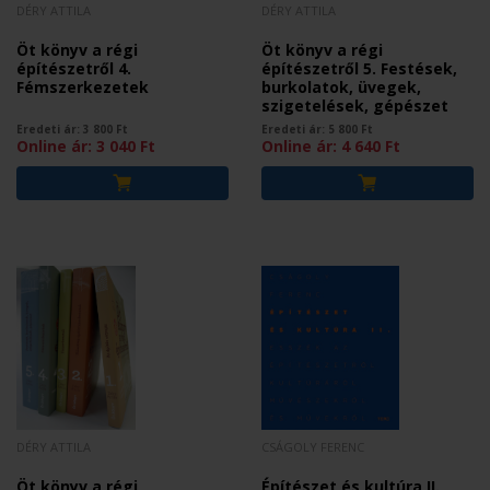
DÉRY ATTILA
DÉRY ATTILA
Öt könyv a régi
Öt könyv a régi
építészetről 4.
építészetről 5. Festések,
Fémszerkezetek
burkolatok, üvegek,
szigetelések, gépészet
Eredeti ár:
3 800
Ft
Eredeti ár:
5 800
Ft
Online ár:
3 040
Ft
Online ár:
4 640
Ft
DÉRY ATTILA
CSÁGOLY FERENC
Öt könyv a régi
Építészet és kultúra II.