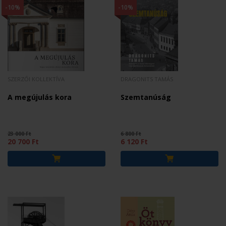
-10%
-10%
SZERZŐI KOLLEKTÍVA
DRAGONITS TAMÁS
A megújulás kora
Szemtanúság
23 000 Ft
6 800 Ft
20 700 Ft
6 120 Ft