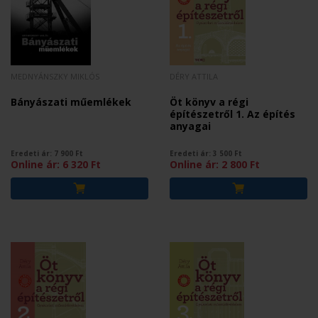
MEDNYÁNSZKY MIKLÓS
DÉRY ATTILA
Bányászati műemlékek
Öt könyv a régi
építészetről 1. Az építés
anyagai
Eredeti ár:
7 900
Ft
Eredeti ár:
3 500
Ft
Online ár:
6 320
Ft
Online ár:
2 800
Ft