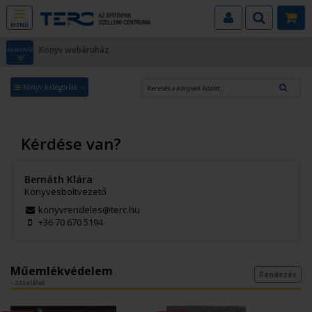
MENÜ
Könyv webáruház
ALMENÜ
Könyv kategóriák
Kérdése van?
Bernáth Klára
Könyvesboltvezető
konyvrendeles@terc.hu
+36 70 670 5194
Műemlékvédelem
Rendezés
- 33 találat