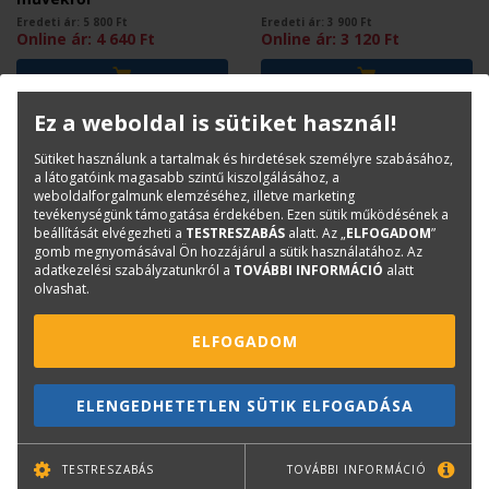
Eredeti ár:
5 800
Ft
Eredeti ár:
3 900
Ft
Online ár:
4 640
Ft
Online ár:
3 120
Ft
Ez a weboldal is sütiket használ!
Sütiket használunk a tartalmak és hirdetések személyre szabásához,
a látogatóink magasabb szintű kiszolgálásához, a
weboldalforgalmunk elemzéséhez, illetve marketing
tevékenységünk támogatása érdekében. Ezen sütik működésének a
beállítását elvégezheti a
TESTRESZABÁS
alatt. Az „
ELFOGADOM
”
gomb megnyomásával Ön hozzájárul a sütik használatához. Az
adatkezelési szabályzatunkról a
TOVÁBBI INFORMÁCIÓ
alatt
olvashat.
ELFOGADOM
KLEIN RUDOLF
PATTANTYÚS-ÁBRAHÁM ÁDÁM
Zsinagógák
Boltozatok és kupolák
Magyarországon 1782-
ELENGEDHETETLEN SÜTIK ELFOGADÁSA
1918
Eredeti ár:
14 900
Ft
Eredeti ár:
4 800
Ft
TESTRESZABÁS
TOVÁBBI INFORMÁCIÓ
Online ár:
11 920
Ft
Online ár:
3 840
Ft