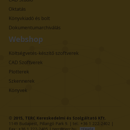
Oktatás
Könyvkiadó és bolt
Dokumentumarchiválás
Webshop
Költségvetés-készítő szoftverek
CAD Szoftverek
Plotterek
Szkennerek
Könyvek
© 2015,
TERC Kereskedelmi és Szolgáltató Kft.
1149
Budapest
,
Pillangó Park 9
. | tel.:
+36 1 222-2402
|
Fax.:
+36 1 222-2405
|
terc@terc.hu
TÉRKÉP