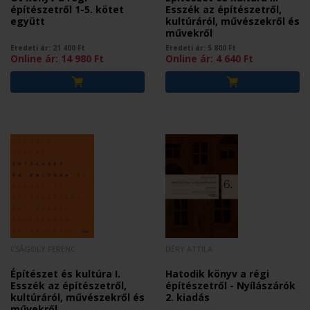
építészetről 1-5. kötet
Esszék az építészetről,
együtt
kultúráról, művészekről és
művekről
Eredeti ár:
21 400
Ft
Eredeti ár:
5 800
Ft
Online ár:
14 980
Ft
Online ár:
4 640
Ft
CSÁGOLY FERENC
DÉRY ATTILA
Építészet és kultúra I.
Hatodik könyv a régi
Esszék az építészetről,
építészetről - Nyílászárók
kultúráról, művészekről és
2. kiadás
művekről