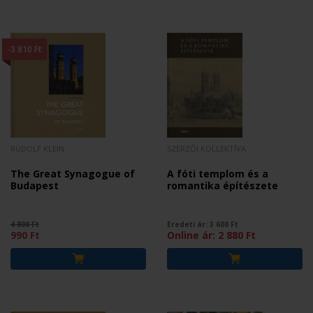
-3 810 Ft
RUDOLF KLEIN
SZERZŐI KOLLEKTÍVA
The Great Synagogue of
A fóti templom és a
Budapest
romantika építészete
4 800 Ft
Eredeti ár:
3 600
Ft
990 Ft
Online ár:
2 880
Ft