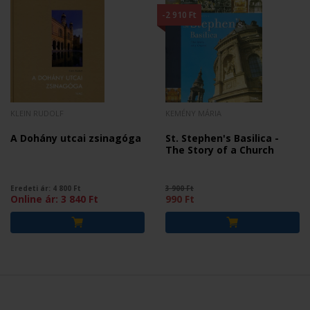
-2 910 Ft
KLEIN RUDOLF
KEMÉNY MÁRIA
A Dohány utcai zsinagóga
St. Stephen's Basilica -
The Story of a Church
Eredeti ár:
4 800
Ft
3 900 Ft
Online ár:
3 840
Ft
990 Ft