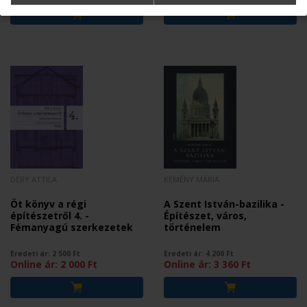
DÉRY ATTILA
KEMÉNY MÁRIA
Öt könyv a régi
A Szent István-bazilika -
építészetről 4. -
Építészet, város,
Fémanyagú szerkezetek
történelem
Eredeti ár:
2 500
Ft
Eredeti ár:
4 200
Ft
Online ár:
2 000
Ft
Online ár:
3 360
Ft