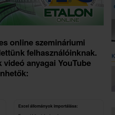
es online szemináriumi
dettünk felhasználóinknak.
K
k videó anyagai YouTube
nhetők:
Excel állományok importálása: