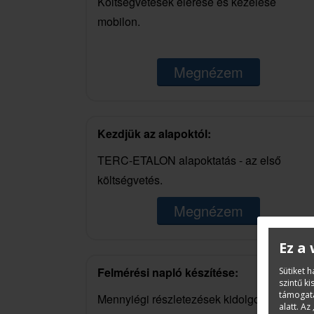
Költségvetések elérése és kezelése
mobilon.
Megnézem
Kezdjük az alapoktól:
TERC-ETALON alapoktatás - az első
költségvetés.
Megnézem
Ez a
Felmérési napló készítése:
Sütiket 
szintű k
támogatá
Mennyiégi részletezések kidolgozása.
alatt. Az 