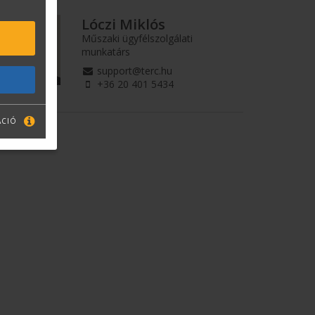
Lóczi Miklós
Műszaki ügyfélszolgálati
munkatárs
support@terc.hu
+36 20 401 5434
ÁCIÓ