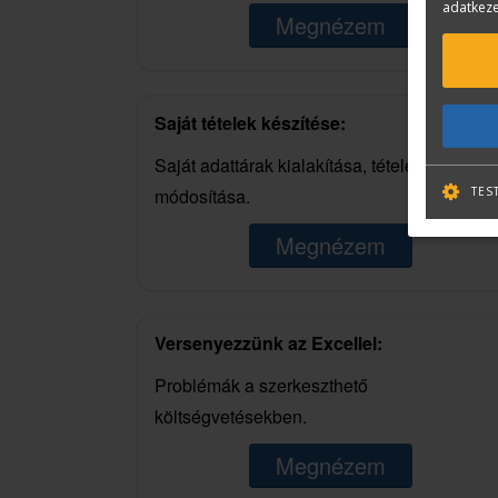
adatkeze
Megnézem
Saját tételek készítése:
Saját adattárak kialakítása, tételek
módosítása.
TES
Megnézem
Versenyezzünk az Excellel:
Problémák a szerkeszthető
költségvetésekben.
Megnézem