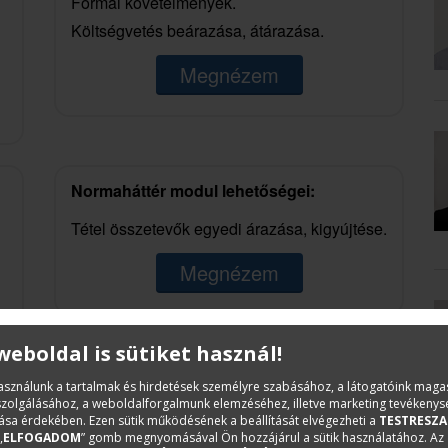
Formai követelmények.
Költségvetés beárazása, átárazása.
Megnézem
Normaháttér modul lehetőségei:
Tétel összetevők egyedi árazása, kigyújtése.
Megnézem
 weboldal is sütiket használ!
Kiírások készítése:
használunk a tartalmak és hirdetések személyre szabásához, a látogatóink mag
iszolgálásához, a weboldalforgalmunk elemzéséhez, illetve marketing tevékeny
sa érdekében. Ezen sütik működésének a beállítását elvégezheti a
TESTRESZA
Előfizetés nélkül elérhető funkciók.
„
ELFOGADOM
” gomb megnyomásával Ön hozzájárul a sütik használatához. Az