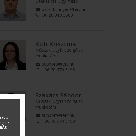
Értékesítési ügyintéző
peter.kurinyec@terc.hu
+36 20 318 3683
Kuti Krisztina
Műszaki ügyfélszolgálati
munkatárs
support@terc.hu
+36 70 670 5195
Szakács Sándor
Műszaki ügyfélszolgálati
munkatárs
support@terc.hu
asabb
+36 70 670 5193
ségünk
BÁS