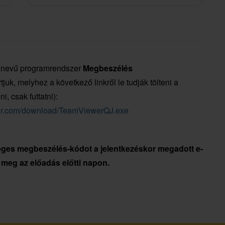
nevű programrendszer
Megbeszélés
tjuk, melyhez a következő linkről le tudják tölteni a
eni,
csak futtatni):
wer.com/download/TeamViewerQJ.exe
ges megbeszélés-kódot a jelentkezéskor megadott e-
 meg az előadás előtti napon.