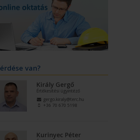
érdése van?
Király Gergő
Értékesítési ügyintéző
gergo.kiraly@terc.hu
+36 70 670 5198
Kurinyec Péter