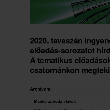
2020. tavaszán ingyen
előadás-sorozatot hír
A tematikus előadáso
csatornánkon megteki
Archívum:
Munka az irodán kívül: