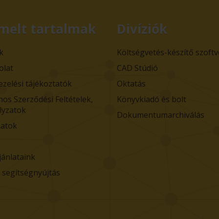
melt tartalmak
Divíziók
k
Költségvetés-készítő szoft
olat
CAD Stúdió
ezelési tájékoztatók
Oktatás
nos Szerződési Feltételek,
Könyvkiadó és bolt
lyzatok
Dokumentumarchiválás
atok
jánlataink
i segítségnyújtás