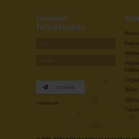
Hírlevél
Kie
feliratkozás
Rólun
Kapcs
Adatk
Általá
Szabá
Cégad
TOVÁBB
Hírek
Állása
Leiratkozás
Távol