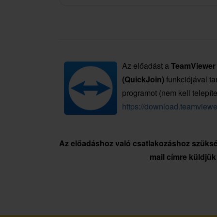
Az előadást a
TeamViewer
(QuickJoin)
funkciójával tar
programot (nem kell tel
epít
https://download.teamvie
Az előadáshoz való csatlakozáshoz szüksé
mail címre küldjük