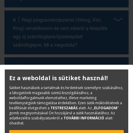
8
Régi programrendszerrel (Viking, Kivi,
King) rendelkezem és nem sikerül a telepítés
egy új számítógépre/újratelepített
számítógépre. Mi a megoldás?
9
Melyik programot válasszam?
Ez a weboldal is sütiket használ!
Sütiket használunk a tartalmak és hirdetések személyre szabásához,
10
OS X (Mac OS) rendszerű
a látogatóink magasabb szintű kiszolgálásához, a
számítógépeken is tudom használni a TERC
weboldalforgalmunk elemzéséhez, illetve marketing
tevékenységünk támogatása érdekében. Ezen sütik működésének a
V.I.P.-t?
beállítását elvégezheti a
TESTRESZABÁS
alatt. Az „
ELFOGADOM
”
gomb megnyomásával Ön hozzájárul a sütik használatához. Az
adatkezelési szabályzatunkról a
TOVÁBBI INFORMÁCIÓ
alatt
olvashat.
KAPCSOLAT
ONLINE SHOP
RENDEZVÉNYEK