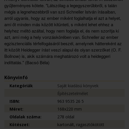
gyűjteményes kötete. "Látszólag a legegyszerűbbről, s talán
mégis a legnehezebbről van szó Schneller István írásaiban,
arról ugyanis, hogy az ember miként foglalhatja el azt a helyet,
ami őt minden más között kitünteti, s miként lehet ehhez a
helyhez méltó azáltal, hogy nem foglalja el, és nem szorítja ki
azt, ami még a hely vonzáskörében van. Schneller az ember
egzisztenciális térfelfogásáról beszél, amelynek háttereként az
itt közölt Heidegger írást veszi alapul és olyan szerzőket (O. F.
Bollnow) is, akik számára meghatározó volt a heideggeri
indíttatás." (Bacsó Béla)
Könyvinfó
Kategóriák
Saját kiadású könyvek
Építészetelmélet
ISBN:
963 9535 26 5
Méret:
168x220 mm
Oldalak száma:
278 oldal
Kötészet:
kartonált, ragasztókötött