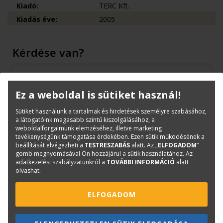
Kiadó:
TERC Kft.
Kiadás éve:
2005
Kérdése van?
Bernáth Klára
Könyvesboltvezető
Ez a weboldal is sütiket használ!
konyvrendeles@terc.hu
+36 70 670 5194
Sütiket használunk a tartalmak és hirdetések személyre szabásához,
a látogatóink magasabb szintű kiszolgálásához, a
weboldalforgalmunk elemzéséhez, illetve marketing
tevékenységünk támogatása érdekében. Ezen sütik működésének a
beállítását elvégezheti a
TESTRESZABÁS
alatt. Az „
ELFOGADOM
”
gomb megnyomásával Ön hozzájárul a sütik használatához. Az
adatkezelési szabályzatunkról a
TOVÁBBI INFORMÁCIÓ
alatt
Mások ezt is megvásárolták...
olvashat.
ELFOGADOM