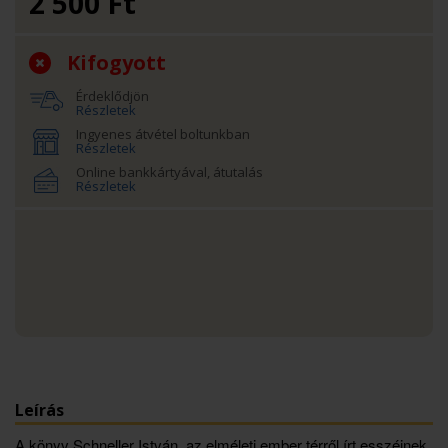
2 500
Ft
Kifogyott
Érdeklődjön
Részletek
Ingyenes átvétel boltunkban
Részletek
Online bankkártyával, átutalás
Részletek
Leírás
A könyv Schneller István, az elméleti ember térről írt esszéinek