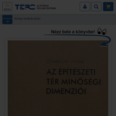
MENÜ
Könyv webáruház
ALMENÜ