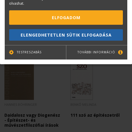
olvashat.
konyvrendeles@terc.hu
+36 70 670 5194
ELFOGADOM
ELENGEDHETETLEN SÜTIK ELFOGADÁSA
Mások ezt is megvásárolták...
TESTRESZABÁS
TOVÁBBI INFORMÁCIÓ
HANNES BÖHRINGER
BENKŐ MELINDA
Daidalosz vagy Diogenész
111 szó az építészetről
- Építészet- és
művészetfilozófiai írások