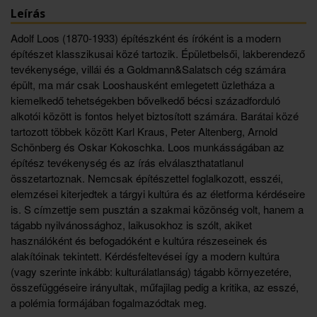
Leírás
Adolf Loos (1870-1933) építészként és íróként is a modern
építészet klasszikusai közé tartozik. Épületbelsői, lakberendező
tevékenysége, villái és a Goldmann&Salatsch cég számára
épült, ma már csak Looshausként emlegetett üzletháza a
kiemelkedő tehetségekben bővelkedő bécsi századforduló
alkotói között is fontos helyet biztosított számára. Barátai közé
tartozott többek között Karl Kraus, Peter Altenberg, Arnold
Schönberg és Oskar Kokoschka. Loos munkásságában az
építész tevékenység és az írás elválaszthatatlanul
összetartoznak. Nemcsak építészettel foglalkozott, esszéi,
elemzései kiterjedtek a tárgyi kultúra és az életforma kérdéseire
is. S címzettje sem pusztán a szakmai közönség volt, hanem a
tágabb nyilvánossághoz, laikusokhoz is szólt, akiket
használóként és befogadóként e kultúra részeseinek és
alakítóinak tekintett. Kérdésfeltevései így a modern kultúra
(vagy szerinte inkább: kulturálatlanság) tágabb környezetére,
összefüggéseire irányultak, műfajilag pedig a kritika, az esszé,
a polémia formájában fogalmazódtak meg.