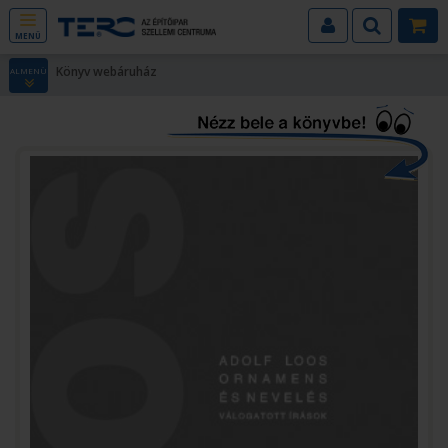
MENÜ
Könyv webáruház
ALMENÜ