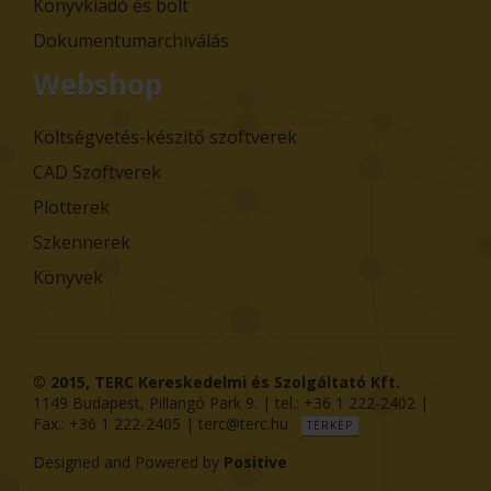
Könyvkiadó és bolt
Dokumentumarchiválás
Webshop
Költségvetés-készítő szoftverek
CAD Szoftverek
Plotterek
Szkennerek
Könyvek
© 2015,
TERC Kereskedelmi és Szolgáltató Kft.
1149
Budapest
,
Pillangó Park 9
. | tel.:
+36 1 222-2402
|
Fax.:
+36 1 222-2405
|
terc@terc.hu
TÉRKÉP
Designed and Powered by
Positive