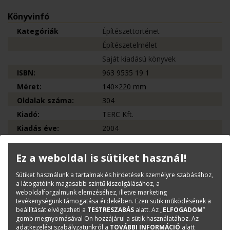
Könyvinfó
Kategóriák
Építészettörténet
Építészetelmélet
Saját kiadású könyvek
ISBN:
963 9535 19 1
Méret:
140×220 mm
Oldalak száma:
304
Kiadó:
TERC Kft.
Kiadás éve:
2004
Könyv nyelve:
magyar
Ez a weboldal is sütiket használ!
Kötészet:
kartonált, ragasztókötött
Sütiket használunk a tartalmak és hirdetések személyre szabásához,
a látogatóink magasabb szintű kiszolgálásához, a
Kérdése van?
weboldalforgalmunk elemzéséhez, illetve marketing
tevékenységünk támogatása érdekében. Ezen sütik működésének a
beállítását elvégezheti a
TESTRESZABÁS
alatt. Az „
ELFOGADOM
”
Bernáth Klára
gomb megnyomásával Ön hozzájárul a sütik használatához. Az
Könyvesboltvezető
adatkezelési szabályzatunkról a
TOVÁBBI INFORMÁCIÓ
alatt