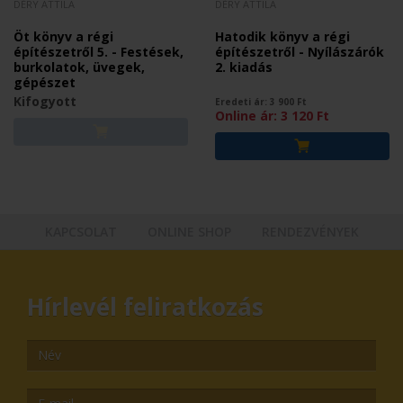
DÉRY ATTILA
DÉRY ATTILA
Öt könyv a régi
Hatodik könyv a régi
építészetről 5. - Festések,
építészetről - Nyílászárók
burkolatok, üvegek,
2. kiadás
gépészet
Kifogyott
Eredeti ár:
3 900
Ft
Online ár:
3 120
Ft
KAPCSOLAT
ONLINE SHOP
RENDEZVÉNYEK
Hírlevél feliratkozás