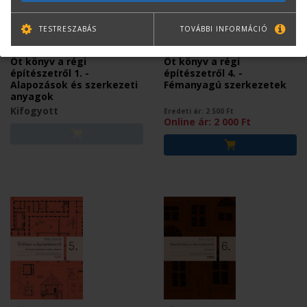
TESTRESZABÁS
TOVÁBBI INFORMÁCIÓ
DÉRY ATTILA
DÉRY ATTILA
Öt könyv a régi
Öt könyv a régi
építészetről 1. -
építészetről 4. -
Alapozások és szerkezeti
Fémanyagú szerkezetek
anyagok
Kifogyott
Eredeti ár:
2 500
Ft
Online ár:
2 000
Ft