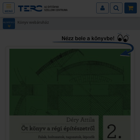
MENÜ
Könyv webáruház
ALMENÜ