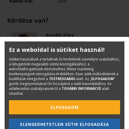
Kiadás éve:
2010
Kérdése van?
Bernáth Klára
Könyvesboltvezető
konyvrendeles@terc.hu
Ez a weboldal is sütiket használ!
+36 70 670 5194
Sütiket használunk a tartalmak és hirdetések személyre szabásához,
a látogatóink magasabb szintű kiszolgálásához, a
weboldalforgalmunk elemzéséhez, illetve marketing
tevékenységünk támogatása érdekében. Ezen sütik működésének a
beállítását elvégezheti a
TESTRESZABÁS
alatt. Az „
ELFOGADOM
”
gomb megnyomásával Ön hozzájárul a sütik használatához. Az
Mások ezt is megvásárolták...
adatkezelési szabályzatunkról a
TOVÁBBI INFORMÁCIÓ
alatt
olvashat.
ELFOGADOM
ELENGEDHETETLEN SÜTIK ELFOGADÁSA