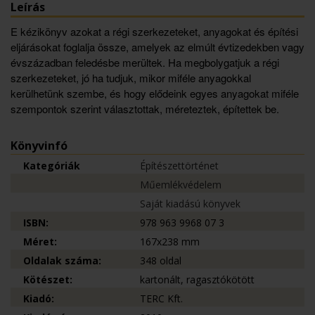
Leírás
E kézikönyv azokat a régi szerkezeteket, anyagokat és építési
eljárásokat foglalja össze, amelyek az elmúlt évtizedekben vagy
évszázadban feledésbe merültek. Ha megbolygatjuk a régi
szerkezeteket, jó ha tudjuk, mikor miféle anyagokkal
kerülhetünk szembe, és hogy elődeink egyes anyagokat miféle
szempontok szerint választottak, méreteztek, építettek be.
Könyvinfó
Kategóriák
Építészettörténet
Műemlékvédelem
Saját kiadású könyvek
ISBN:
978 963 9968 07 3
Méret:
167x238 mm
Oldalak száma:
348 oldal
Kötészet:
kartonált, ragasztókötött
Kiadó:
TERC Kft.