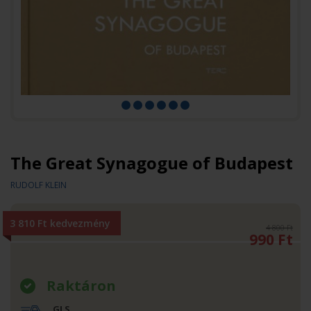
The Great Synagogue of Budapest
RUDOLF KLEIN
3 810 Ft kedvezmény
4 800 Ft
990
Ft
Raktáron
GLS