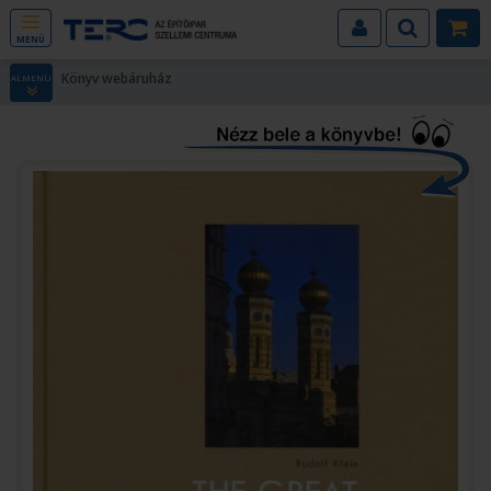
MENÜ
Könyv webáruház
ALMENÜ