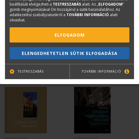
Kérdése van?
beállítását elvégezheti a
TESTRESZABÁS
alatt. Az „
ELFOGADOM
”
gomb megnyomásával Ön hozzájárul a sütik használatához. Az
adatkezelési szabályzatunkról a
TOVÁBBI INFORMÁCIÓ
alatt
Bernáth Klára
olvashat.
Könyvesboltvezető
konyvrendeles@terc.hu
ELFOGADOM
+36 70 670 5194
ELENGEDHETETLEN SÜTIK ELFOGADÁSA
TESTRESZABÁS
TOVÁBBI INFORMÁCIÓ
Mások ezt is megvásárolták...
KLEIN RUDOLF
KLEIN RUDOLF