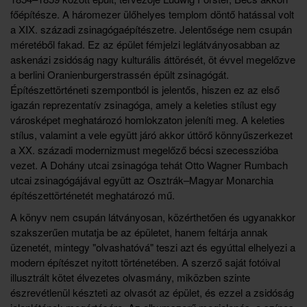
főépítésze. A háromezer ülőhelyes templom döntő hatással volt
a XIX. századi zsinagógaépítészetre. Jelentősége nem csupán
méretéből fakad. Ez az épület fémjelzi leglátványosabban az
askenázi zsidóság nagy kulturális áttörését, öt évvel megelőzve
a berlini Oranienburgerstrassén épült zsinagógát.
Építészettörténeti szempontból is jelentős, hiszen ez az első
igazán reprezentatív zsinagóga, amely a keleties stílust egy
városképet meghatározó homlokzaton jeleníti meg. A keleties
stílus, valamint a vele együtt járó akkor úttörő könnyűszerkezet
a XX. századi modernizmust megelőző bécsi szecesszióba
vezet. A
Dohány utcai zsinagóga tehát Otto Wagner Rumbach
utcai zsinagógájával együtt az Osztrák–Magyar Monarchia
építészettörténetét meghatározó mű.
A könyv nem csupán látványosan, közérthetően és ugyanakkor
szakszerűen mutatja be az épületet, hanem feltárja annak
üzenetét, mintegy "olvashatóvá" teszi azt és egyúttal elhelyezi a
modern építészet nyitott történetében. A szerző saját fotóival
illusztrált kötet élvezetes olvasmány, miközben szinte
észrevétlenül készteti az olvasót az épület, és ezzel a zsidóság