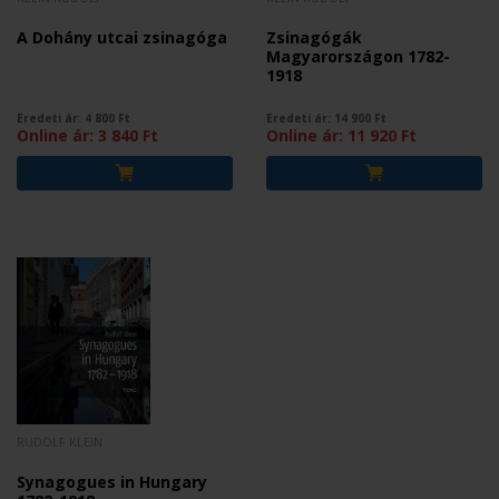
A Dohány utcai zsinagóga
Zsinagógák
Magyarországon 1782-
1918
Eredeti ár:
4 800
Ft
Eredeti ár:
14 900
Ft
Online ár:
3 840
Ft
Online ár:
11 920
Ft
RUDOLF KLEIN
Synagogues in Hungary