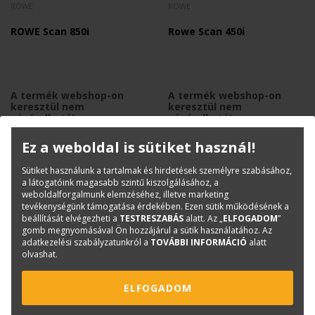
ROWE
ROWE
ROWE Scan 850i
Rowe Scan 450i
A termék webshop-on
A termék webshop-on
keresztül nem
keresztül nem
vásárolható!
vásárolható!
Ez a weboldal is sütiket használ!
Sütiket használunk a tartalmak és hirdetések személyre szabásához,
a látogatóink magasabb szintű kiszolgálásához, a
weboldalforgalmunk elemzéséhez, illetve marketing
tevékenységünk támogatása érdekében. Ezen sütik működésének a
beállítását elvégezheti a
TESTRESZABÁS
alatt. Az „
ELFOGADOM
”
gomb megnyomásával Ön hozzájárul a sütik használatához. Az
KAPCSOLAT
ONLINE SHOP
RENDEZVÉNYEK
adatkezelési szabályzatunkról a
TOVÁBBI INFORMÁCIÓ
alatt
olvashat.
Hírlevél feliratkozás
ELFOGADOM