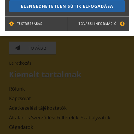
ELENGEDHETETLEN SÜTIK ELFOGADÁSA
TESTRESZABÁS
TOVÁBBI INFORMÁCIÓ
TOVÁBB
Leiratkozás
Kiemelt tartalmak
Rólunk
Kapcsolat
Adatkezelési tájékoztatók
Általános Szerződési Feltételek, Szabályzatok
Cégadatok