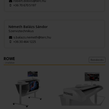
robert.dobos@terc.hu
+36 70 670 5197
Németh Balázs Sándor
Szerviztechnikus
s.balazs.nemeth@terc.hu
+36 30 464 1225
ROWE
Rendezés
- 2 találat