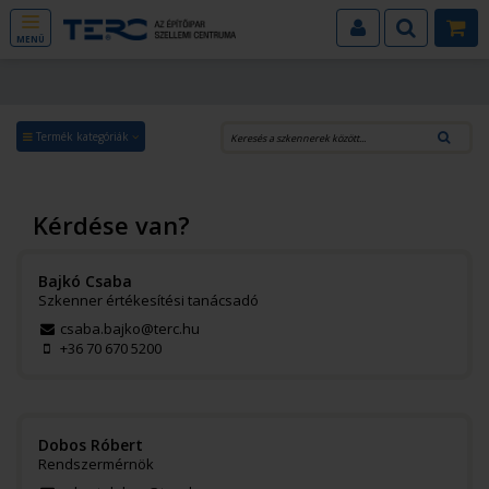
MENÜ
Termék kategóriák
Kérdése van?
Bajkó Csaba
Szkenner értékesítési tanácsadó
csaba.bajko@terc.hu
+36 70 670 5200
Dobos Róbert
Rendszermérnök