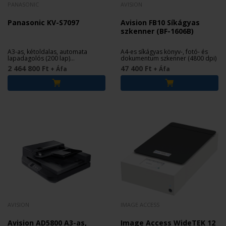
PANASONIC
AVISION
Panasonic KV-S7097
Avision FB10 Síkágyas
szkenner (BF-1606B)
A3-as, kétoldalas, automata
A4-es síkágyas könyv-, fotó- és
lapadagolós (200 lap)
dokumentum szkenner (4800 dpi)
dokumentum szkenner, beépített
2 464 800 Ft
47 400 Ft
+ Áfa
+ Áfa
síkággyal.
AVISION
IMAGE ACCESS
Avision AD5800 A3-as,
Image Access WideTEK 12