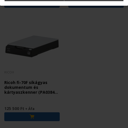
RICOH
Ricoh fi-70F síkágyas
dokumentum és
kártyaszkenner (PA03841-
B001)
125 500 Ft
+ Áfa