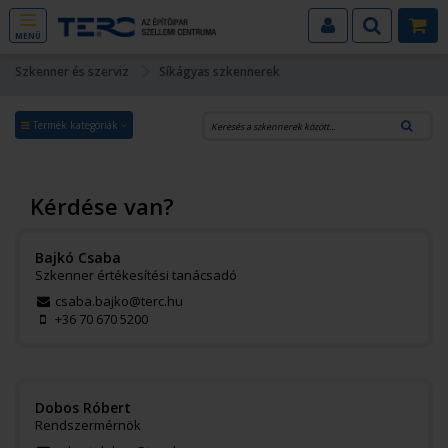
MENÜ
Szkenner és szerviz
Síkágyas szkennerek
Termék kategóriák
Kérdése van?
Bajkó Csaba
Szkenner értékesítési tanácsadó
csaba.bajko@terc.hu
+36 70 670 5200
Dobos Róbert
Rendszermérnök