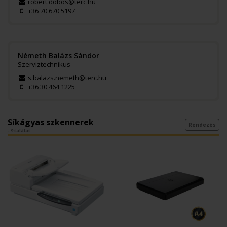
robert.dobos@terc.hu
+36 70 670 5197
Németh Balázs Sándor
Szerviztechnikus
s.balazs.nemeth@terc.hu
+36 30 464 1225
Síkágyas szkennerek
Rendezés
- 9 találat