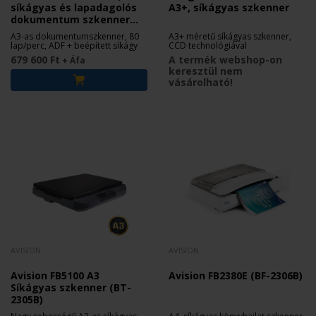
síkágyas és lapadagolós
A3+, síkágyas szkenner
dokumentum szkenner
(DT-2301B)
A3-as dokumentumszkenner, 80
A3+ méretű síkágyas szkenner,
lap/perc, ADF + beépített síkágy
CCD technológiával
679 600 Ft
A termék webshop-on
+ Áfa
keresztül nem
vásárolható!
AVISION
AVISION
Avision FB5100 A3
Avision FB2380E (BF-2306B)
Síkágyas szkenner (BT-
2305B)