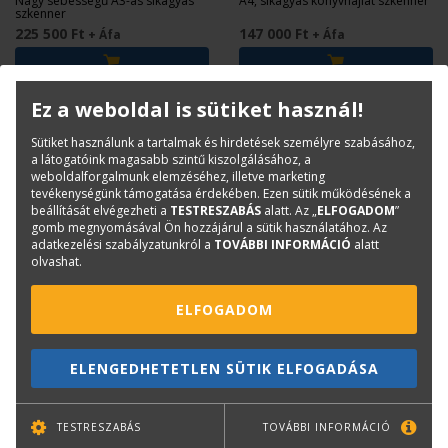
Nagy sebességű A3-as síkágyas
A4, síkágyas könyvhajlat szkenner
szkenner
225 500 Ft
147 000 Ft
+ Áfa
+ Áfa
Ez a weboldal is sütiket használ!
Sütiket használunk a tartalmak és hirdetések személyre szabásához,
a látogatóink magasabb szintű kiszolgálásához, a
weboldalforgalmunk elemzéséhez, illetve marketing
tevékenységünk támogatása érdekében. Ezen sütik működésének a
beállítását elvégezheti a
TESTRESZABÁS
alatt. Az „
ELFOGADOM
”
gomb megnyomásával Ön hozzájárul a sütik használatához. Az
adatkezelési szabályzatunkról a
TOVÁBBI INFORMÁCIÓ
alatt
olvashat.
AVISION
AVISION
ELFOGADOM
Avision FB25 Ultravékony
Avision FB6380E A3
síkágyas szkenner (BF-
könyvszkenner (BT-2202B)
ELENGEDHETETLEN SÜTIK ELFOGADÁSA
2101B)
Ultravékony, A4-es síkágyas
A3-as, síkágyas könyvszkenner
szkenner. Beolvasási sebesség:
Bookedge funkcióval
1.5 mp / A4
TESTRESZABÁS
TOVÁBBI INFORMÁCIÓ
62 600 Ft
479 600 Ft
+ Áfa
+ Áfa