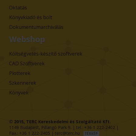
Oktatás
Könyvkiadó és bolt
Dokumentumarchiválás
Webshop
Költségvetés-készítő szoftverek
CAD Szoftverek
Plotterek
Szkennerek
Könyvek
© 2015,
TERC Kereskedelmi és Szolgáltató Kft.
1149
Budapest
,
Pillangó Park 9
. | tel.:
+36 1 222-2402
|
Fax.:
+36 1 222-2405
|
terc@terc.hu
TÉRKÉP