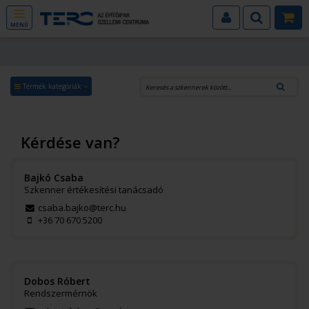
MENÜ
Termék kategóriák
Kérdése van?
Bajkó Csaba
Szkenner értékesítési tanácsadó
csaba.bajko@terc.hu
+36 70 670 5200
Dobos Róbert
Rendszermérnök