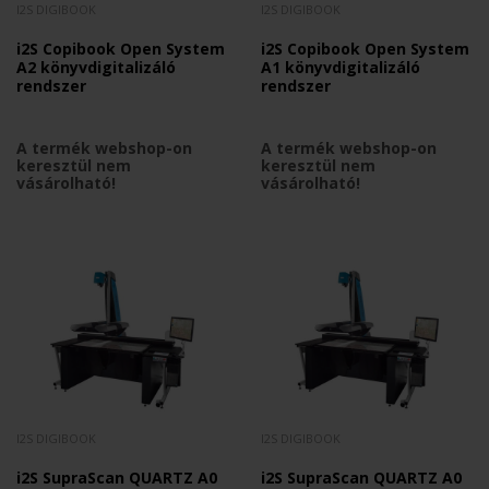
I2S DIGIBOOK
I2S DIGIBOOK
i2S Copibook Open System
i2S Copibook Open System
A2 könyvdigitalizáló
A1 könyvdigitalizáló
rendszer
rendszer
A termék webshop-on
A termék webshop-on
keresztül nem
keresztül nem
vásárolható!
vásárolható!
I2S DIGIBOOK
I2S DIGIBOOK
i2S SupraScan QUARTZ A0
i2S SupraScan QUARTZ A0