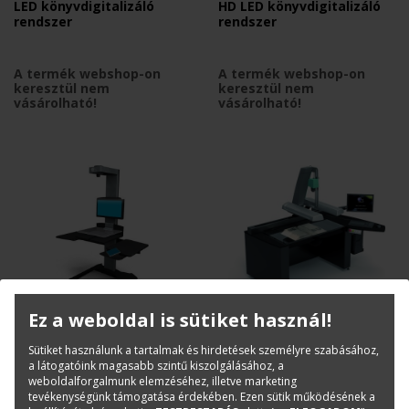
LED könyvdigitalizáló
HD LED könyvdigitalizáló
rendszer
rendszer
A termék webshop-on
A termék webshop-on
keresztül nem
keresztül nem
vásárolható!
vásárolható!
Ez a weboldal is sütiket használ!
I2S DIGIBOOK
I2S DIGIBOOK
i2S eScan Open System
i2S SupraScan QUARTZ A1
Sütiket használunk a tartalmak és hirdetések személyre szabásához,
könyvdigitalizáló rendszer
HD könyvdigitalizáló
a látogatóink magasabb szintű kiszolgálásához, a
rendszer
weboldalforgalmunk elemzéséhez, illetve marketing
tevékenységünk támogatása érdekében. Ezen sütik működésének a