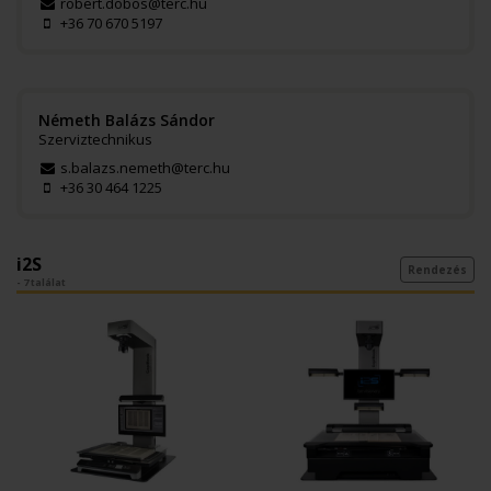
robert.dobos@terc.hu
+36 70 670 5197
Németh Balázs Sándor
Szerviztechnikus
s.balazs.nemeth@terc.hu
+36 30 464 1225
i2S
Rendezés
- 7 találat