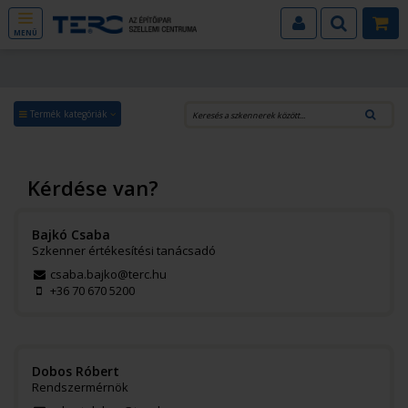
MENÜ
Termék kategóriák
Kérdése van?
Bajkó Csaba
Szkenner értékesítési tanácsadó
csaba.bajko@terc.hu
+36 70 670 5200
Dobos Róbert
Rendszermérnök