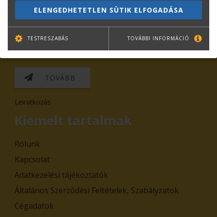
ELENGEDHETETLEN SÜTIK ELFOGADÁSA
TESTRESZABÁS
TOVÁBBI INFORMÁCIÓ
TOVÁBB
Leiratkozás
Kiemelt tartalmak
Rólunk
Kapcsolat
Adatkezelési tájékoztatók
Általános Szerződési Feltételek, Szabályzatok
Cégadatok