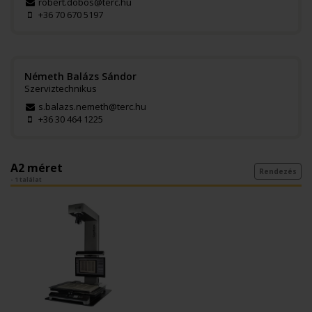
robert.dobos@terc.hu
+36 70 670 5197
Németh Balázs Sándor
Szerviztechnikus
s.balazs.nemeth@terc.hu
+36 30 464 1225
A2 méret
Rendezés
- 1 találat