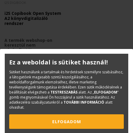
I2S DIGIBOOK
i2S Copibook Open System
A2 könyvdigitalizáló
rendszer
A termék webshop-on
keresztül nem
vásárolható!
Ez a weboldal is sütiket használ!
Sütiket használunk a tartalmak és hirdetések személyre szabásához,
a látogatóink magasabb szintű kiszolgálásához, a
weboldalforgalmunk elemzéséhez, illetve marketing
tevékenységünk támogatása érdekében. Ezen sütik működésének a
beállítását elvégezheti a
TESTRESZABÁS
alatt. Az „
ELFOGADOM
”
gomb megnyomásával Ön hozzájárul a sütik használatához. Az
KAPCSOLAT
ONLINE SHOP
RENDEZVÉNYEK
adatkezelési szabályzatunkról a
TOVÁBBI INFORMÁCIÓ
alatt
olvashat.
Hírlevél feliratkozás
ELFOGADOM