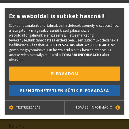
KAPCSOLAT
ONLINE SHOP
RENDEZVÉNYEK
Ez a weboldal is sütiket használ!
Sütiket használunk a tartalmak és hirdetések személyre szabásához,
Hírlevél feliratkozás
a látogatóink magasabb szintű kiszolgálásához, a
weboldalforgalmunk elemzéséhez, illetve marketing
tevékenységünk támogatása érdekében. Ezen sütik működésének a
beállítását elvégezheti a
TESTRESZABÁS
alatt. Az „
ELFOGADOM
”
gomb megnyomásával Ön hozzájárul a sütik használatához. Az
adatkezelési szabályzatunkról a
TOVÁBBI INFORMÁCIÓ
alatt
olvashat.
ELFOGADOM
TOVÁBB
ELENGEDHETETLEN SÜTIK ELFOGADÁSA
Leiratkozás
TESTRESZABÁS
TOVÁBBI INFORMÁCIÓ
Kiemelt tartalmak
Rólunk