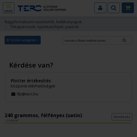
MENÜ
Nagyformátumú nyomtatók, kellékanyagok
Tintapatronok, nyomtatófejek, papírok
Termék kategóriák
Kérdése van?
Plotter értékesítés
Központi elérhetőségek
lfp@terc.hu
240 grammos, félfényes (satin)
Rendezés
- 2 találat