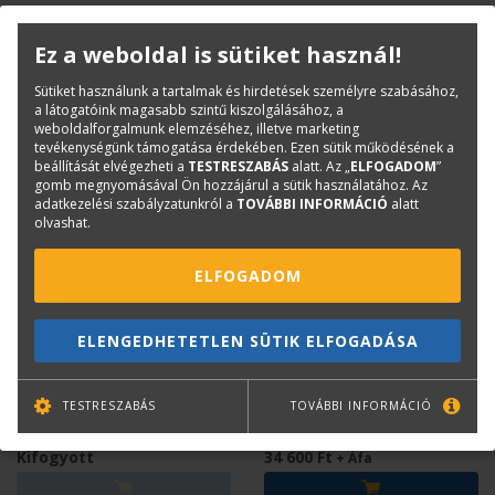
Kifogyott
Kifogyott
Ez a weboldal is sütiket használ!
Sütiket használunk a tartalmak és hirdetések személyre szabásához,
a látogatóink magasabb szintű kiszolgálásához, a
weboldalforgalmunk elemzéséhez, illetve marketing
tevékenységünk támogatása érdekében. Ezen sütik működésének a
beállítását elvégezheti a
TESTRESZABÁS
alatt. Az „
ELFOGADOM
”
gomb megnyomásával Ön hozzájárul a sütik használatához. Az
adatkezelési szabályzatunkról a
TOVÁBBI INFORMÁCIÓ
alatt
olvashat.
ELFOGADOM
HP
HP
ELENGEDHETETLEN SÜTIK ELFOGADÁSA
HP No. 11 Yellow Printhead
HP No. 72 Grey and Photo
C4813A
Black Printhead C9380A
TESTRESZABÁS
TOVÁBBI INFORMÁCIÓ
Kifogyott
34 600 Ft
+ Áfa