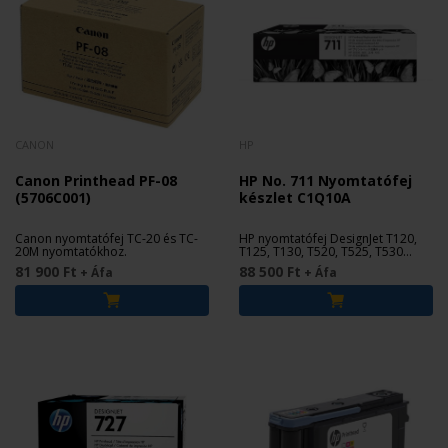
CANON
HP
Canon Printhead PF-08
HP No. 711 Nyomtatófej
(5706C001)
készlet C1Q10A
Canon nyomtatófej TC-20 és TC-
HP nyomtatófej DesignJet T120,
20M nyomtatókhoz.
T125, T130, T520, T525, T530
plotterekhez.
81 900 Ft
88 500 Ft
+ Áfa
+ Áfa