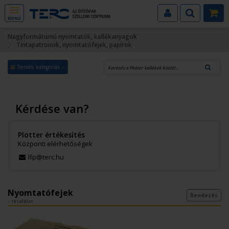
MENÜ
Nagyformátumú nyomtatók, kellékanyagok
Tintapatronok, nyomtatófejek, papírok
Termék kategóriák
Kérdése van?
Plotter értékesítés
Központi elérhetőségek
lfp@terc.hu
Nyomtatófejek
Rendezés
- 19 találat