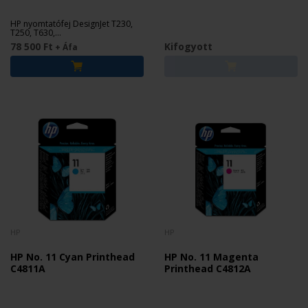
HP nyomtatófej DesignJet T230,
T250, T630,
T650, Studio plotterekhez.
78 500 Ft
Kifogyott
+ Áfa
HP
HP
HP No. 11 Cyan Printhead
HP No. 11 Magenta
C4811A
Printhead C4812A