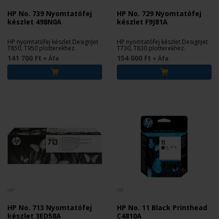
HP No. 739 Nyomtatófej
HP No. 729 Nyomtatófej
készlet 498N0A
készlet F9J81A
HP nyomtatófej készlet DesignJet
HP nyomtatófej készlet DesignJet
T850, T950 plotterekhez.
T730, T830 plotterekhez.
141 700 Ft
154 000 Ft
+ Áfa
+ Áfa
HP
HP
HP No. 713 Nyomtatófej
HP No. 11 Black Printhead
készlet 3ED58A
C4810A