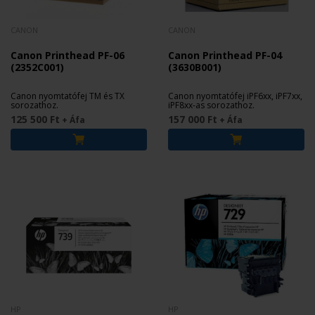
CANON
CANON
Canon Printhead PF-06
Canon Printhead PF-04
(2352C001)
(3630B001)
Canon nyomtatófej TM és TX
Canon nyomtatófej iPF6xx, iPF7xx,
sorozathoz.
iPF8xx-as sorozathoz.
125 500 Ft
157 000 Ft
+ Áfa
+ Áfa
HP
HP