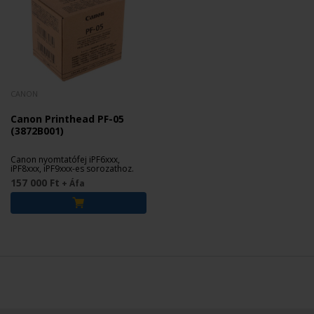
CANON
Canon Printhead PF-05
(3872B001)
Canon nyomtatófej iPF6xxx,
iPF8xxx, iPF9xxx-es sorozathoz.
157 000 Ft
+ Áfa