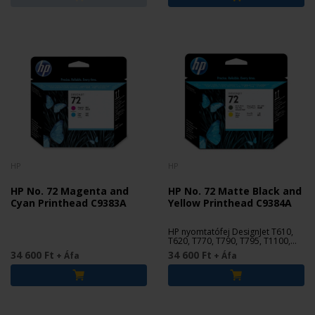
HP
HP
HP No. 72 Magenta and
HP No. 72 Matte Black and
Cyan Printhead C9383A
Yellow Printhead C9384A
HP nyomtatófej DesignJet T610,
T620, T770, T790, T795, T1100,
T1120, T1200, T1300, T2300
34 600 Ft
34 600 Ft
+ Áfa
+ Áfa
plotterekhez.