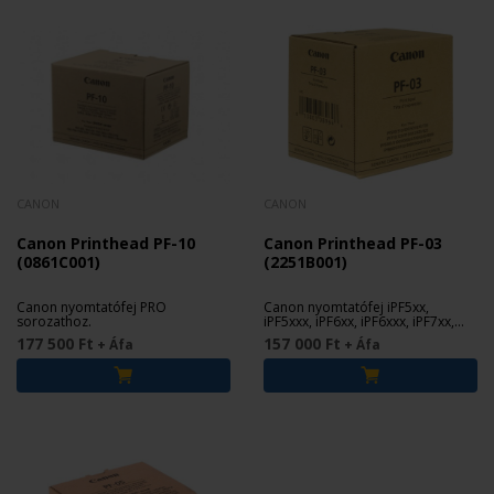
CANON
CANON
Canon Printhead PF-10
Canon Printhead PF-03
(0861C001)
(2251B001)
Canon nyomtatófej PRO
Canon nyomtatófej iPF5xx,
sorozathoz.
iPF5xxx, iPF6xx, iPF6xxx, iPF7xx,
iPF8xx, iPF8xxx, iPF9xxx
177 500 Ft
157 000 Ft
+ Áfa
+ Áfa
sorozathoz.