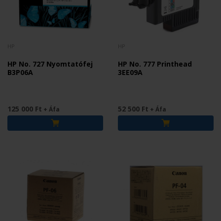
HP
HP
HP No. 727 Nyomtatófej
HP No. 777 Printhead
B3P06A
3EE09A
125 000 Ft
52 500 Ft
+ Áfa
+ Áfa