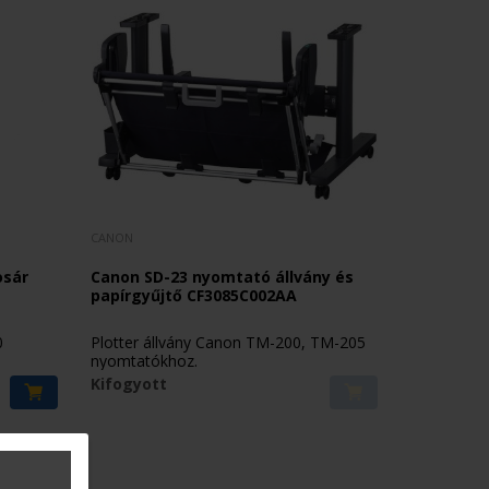
CANON
osár
Canon SD-23 nyomtató állvány és
papírgyűjtő CF3085C002AA
0
Plotter állvány Canon TM-200, TM-205
nyomtatókhoz.
Kifogyott