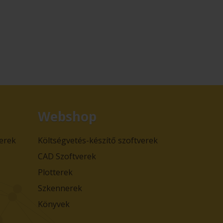
Webshop
verek
Költségvetés-készítő szoftverek
CAD Szoftverek
Plotterek
Szkennerek
Könyvek