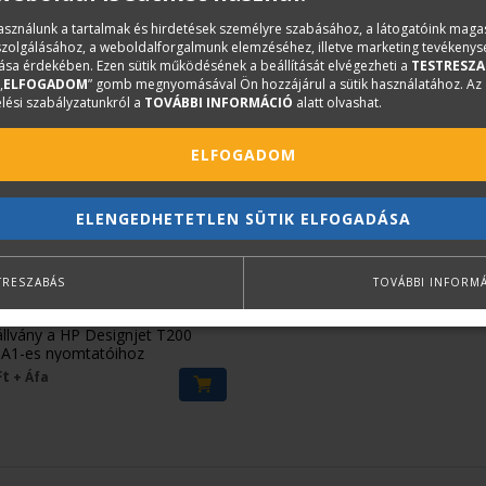
használunk a tartalmak és hirdetések személyre szabásához, a látogatóink mag
iszolgálásához, a weboldalforgalmunk elemzéséhez, illetve marketing tevékeny
sa érdekében. Ezen sütik működésének a beállítását elvégezheti a
TESTRESZA
„
ELFOGADOM
” gomb megnyomásával Ön hozzájárul a sütik használatához. Az
lési szabályzatunkról a
TOVÁBBI INFORMÁCIÓ
alatt olvashat.
ELFOGADOM
ELENGEDHETETLEN SÜTIK ELFOGADÁSA
gnjet T230/T250 állvány és
TRESZABÁS
TOVÁBBI INFORM
(3C753A)
állvány a HP Designjet T200
 A1-es nyomtatóihoz
Ft
+ Áfa