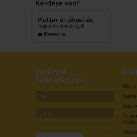
Kérdése van?
Plotter értékesítés
Központi elérhetőségek
lfp@terc.hu
Hírlevél
Kie
feliratkozás
Rólun
Kapcs
Adatk
Általá
Szabá
Cégad