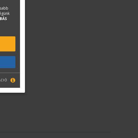
asabb
ségünk
BÁS
ÁCIÓ