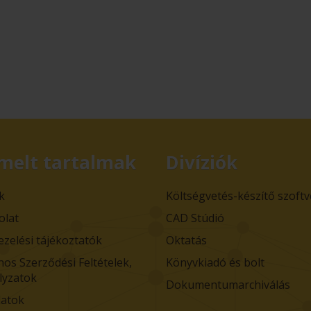
melt tartalmak
Divíziók
k
Költségvetés-készítő szoft
olat
CAD Stúdió
ezelési tájékoztatók
Oktatás
nos Szerződési Feltételek,
Könyvkiadó és bolt
lyzatok
Dokumentumarchiválás
atok