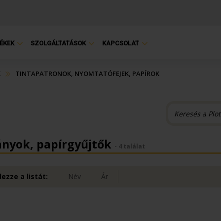
ÉKEK
SZOLGÁLTATÁSOK
KAPCSOLAT
K
TINTAPATRONOK, NYOMTATÓFEJEK, PAPÍROK
ányok, papírgyűjtők
- 4 találat
ezze a listát:
Név
Ár