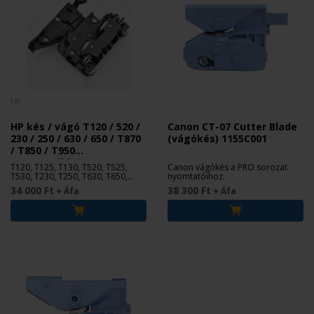
HP
HP kés / vágó T120 / 520 /
Canon CT-07 Cutter Blade
230 / 250 / 630 / 650 / T870
(vágókés) 1155C001
/ T850 / T950
nyomtatókhoz CQ890-
T120, T125, T130, T520, T525,
Canon vágókés a PRO sorozat
67108
T530, T230, T250, T630, T650,
nyomtatóihoz.
T870, T850, T950
34 000 Ft
38 300 Ft
+ Áfa
+ Áfa