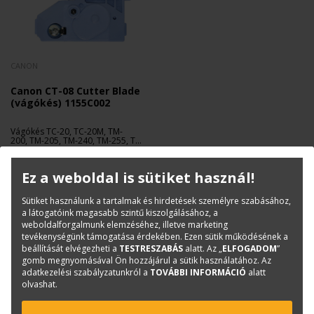
CANON
Canon CT-08 Cutter Blade
(vágókés) 1155C002
Vágókés TC-20, TC-20M, TM-
200, TM-205, TM-240, TM-255, TM-
300, TM-305, TM-340, TM-350, TM-
38 300 Ft
+ Áfa
355 nyomtatókhoz.
Ez a weboldal is sütiket használ!
Sütiket használunk a tartalmak és hirdetések személyre szabásához,
a látogatóink magasabb szintű kiszolgálásához, a
weboldalforgalmunk elemzéséhez, illetve marketing
tevékenységünk támogatása érdekében. Ezen sütik működésének a
beállítását elvégezheti a
TESTRESZABÁS
alatt. Az „
ELFOGADOM
”
gomb megnyomásával Ön hozzájárul a sütik használatához. Az
adatkezelési szabályzatunkról a
TOVÁBBI INFORMÁCIÓ
alatt
olvashat.
KAPCSOLAT
ONLINE SHOP
RENDEZVÉNYEK