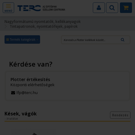
MENÜ
Nagyformátumú nyomtatók, kellékanyagok
Tintapatronok, nyomtatófejek, papírok
Termék kategóriák
Kérdése van?
Plotter értékesítés
Központi elérhetőségek
lfp@terc.hu
Kések, vágók
Rendezés
- 3 találat