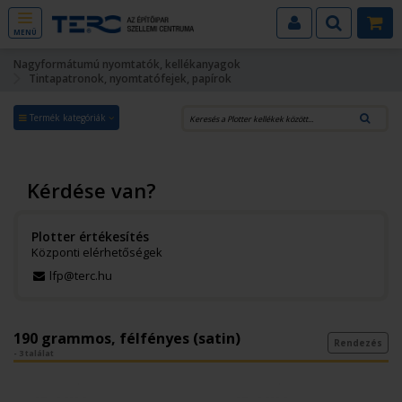
MENÜ
Nagyformátumú nyomtatók, kellékanyagok
Tintapatronok, nyomtatófejek, papírok
Termék kategóriák
Kérdése van?
Plotter értékesítés
Központi elérhetőségek
lfp@terc.hu
190 grammos, félfényes (satin)
Rendezés
- 3 találat