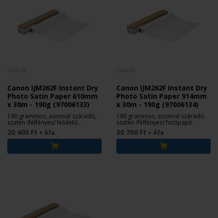
CANON
CANON
Canon IJM262F Instant Dry
Canon IJM262F Instant Dry
Photo Satin Paper 610mm
Photo Satin Paper 914mm
x 30m - 190g (97006133)
x 30m - 190g (97006134)
190 grammos, azonnal száradó,
190 grammos, azonnal száradó,
szatén /félfényes/ felületű
szatén /félfényes/ fotópapír
fotópapír
20 400 Ft
30 700 Ft
+ Áfa
+ Áfa