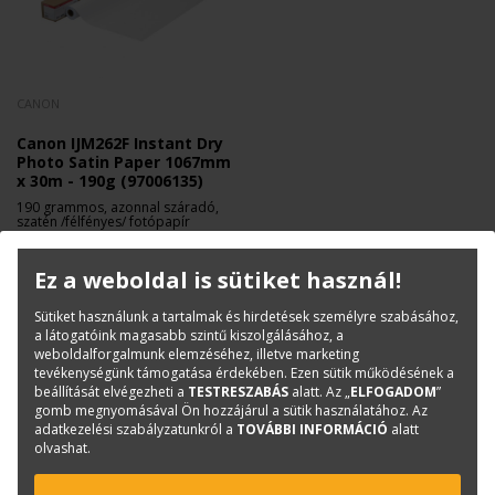
CANON
Canon IJM262F Instant Dry
Photo Satin Paper 1067mm
x 30m - 190g (97006135)
190 grammos, azonnal száradó,
szatén /félfényes/ fotópapír
36 900 Ft
+ Áfa
Ez a weboldal is sütiket használ!
Sütiket használunk a tartalmak és hirdetések személyre szabásához,
a látogatóink magasabb szintű kiszolgálásához, a
weboldalforgalmunk elemzéséhez, illetve marketing
tevékenységünk támogatása érdekében. Ezen sütik működésének a
beállítását elvégezheti a
TESTRESZABÁS
alatt. Az „
ELFOGADOM
”
gomb megnyomásával Ön hozzájárul a sütik használatához. Az
adatkezelési szabályzatunkról a
TOVÁBBI INFORMÁCIÓ
alatt
olvashat.
KAPCSOLAT
ONLINE SHOP
RENDEZVÉNYEK