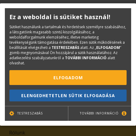
KAPCSOLAT
ONLINE SHOP
RENDEZVÉNYEK
Ez a weboldal is sütiket használ!
Sütiket használunk a tartalmak és hirdetések személyre szabásához,
Hírlevél feliratkozás
a látogatóink magasabb szintű kiszolgálásához, a
weboldalforgalmunk elemzéséhez, illetve marketing
tevékenységünk támogatása érdekében. Ezen sütik működésének a
beállítását elvégezheti a
TESTRESZABÁS
alatt. Az „
ELFOGADOM
”
gomb megnyomásával Ön hozzájárul a sütik használatához. Az
adatkezelési szabályzatunkról a
TOVÁBBI INFORMÁCIÓ
alatt
olvashat.
ELFOGADOM
TOVÁBB
ELENGEDHETETLEN SÜTIK ELFOGADÁSA
Leiratkozás
TESTRESZABÁS
TOVÁBBI INFORMÁCIÓ
Kiemelt tartalmak
Rólunk