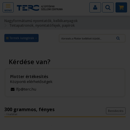
MENÜ
Nagyformátumú nyomtatók, kellékanyagok
Tintapatronok, nyomtatófejek, papírok
Termék kategóriák
Kérdése van?
Plotter értékesítés
Központi elérhetőségek
lfp@terc.hu
300 grammos, fényes
Rendezés
- 1 találat