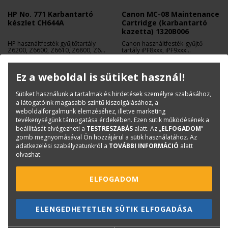
HP No. 771 Karbantartó
Canon MC-08 Maintenance
készlet CH644A
Cartridge (karbantartó
kazetta) 1320B006
HP használtfesték gyűjtőtartály
Canon használtfesték-gyűjtő
Z6200, Z6600, Z6610, Z6800, Z6810
tartály iPF8xxx, iPF9xxx
nyomtatókhoz.
sorozathoz.
34 500 Ft
Kifogyott
+ Áfa
Ez a weboldal is sütiket használ!
Sütiket használunk a tartalmak és hirdetések személyre szabásához,
a látogatóink magasabb szintű kiszolgálásához, a
weboldalforgalmunk elemzéséhez, illetve marketing
tevékenységünk támogatása érdekében. Ezen sütik működésének a
beállítását elvégezheti a
TESTRESZABÁS
alatt. Az „
ELFOGADOM
”
gomb megnyomásával Ön hozzájárul a sütik használatához. Az
adatkezelési szabályzatunkról a
TOVÁBBI INFORMÁCIÓ
alatt
olvashat.
ELFOGADOM
CANON
CANON
ELENGEDHETETLEN SÜTIK ELFOGADÁSA
Canon MC-07 Maintenance
Canon MC-16 Maintenance
Cartridge (karbantartó
Cartridge (karbantartó