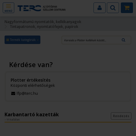
MENÜ
Nagyformátumú nyomtatók, kellékanyagok
Tintapatronok, nyomtatófejek, papírok
Termék kategóriák
Kérdése van?
Plotter értékesítés
Központi elérhetőségek
lfp@terc.hu
Karbantartó kazetták
Rendezés
- 11 találat