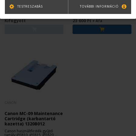
kazetta) 1320B008
kazetta) 1320B010
TESTRESZABÁS
TOVÁBBI INFORMÁCIÓ
Canon használtfesték-gyűjtő
Canon használtfesték-gyűjtő
tartály iPF700, iPF710, iPF720
tartály iPF6xxx sorozathoz.
nyomtatókhoz.
Kifogyott
23 600 Ft
+ Áfa
CANON
Canon MC-09 Maintenance
Cartridge (karbantartó
kazetta) 1320B012
Canon használtfesték-gyűjtő
tartály iPF810, iPF815, iPF820,