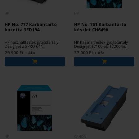
HP
HP
HP No. 777 Karbantartó
HP No. 761 Karbantartó
kazetta 3ED19A
készlet CH649A
HP használtfesték gyűjtőtartály
HP használtfesték gyűjtőtartály
Designjet Z6 PRO 64"
Designjet T7100-as, T7200-as
nyomtatókhoz.
nyomtatókhoz.
29 900 Ft
37 000 Ft
+ Áfa
+ Áfa
HP
CANON