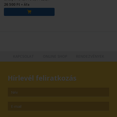
iPF825 nyomtatókhoz.
26 500 Ft
+ Áfa
KAPCSOLAT
ONLINE SHOP
RENDEZVÉNYEK
Hírlevél feliratkozás