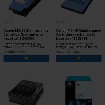
CANON
CANON
Canon MC-30 Maintenance
Canon MC-10 Maintenance
Cartridge (karbantartó
Cartridge (karbantartó
kazetta) 1156C002
kazetta) 1320B014
Canon használtfesték-gyűjtő
Canon használtfesték-gyűjtő
tartály a PRO és TX sorozathoz.
tartály iPF6xx, iPF7xx, iPF8xx-as
sorozathoz.
26 500 Ft
26 500 Ft
+ Áfa
+ Áfa