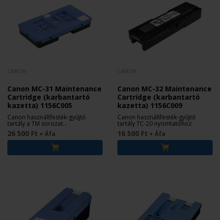
CANON
CANON
Canon MC-31 Maintenance
Canon MC-32 Maintenance
Cartridge (karbantartó
Cartridge (karbantartó
kazetta) 1156C005
kazetta) 1156C009
Canon használtfesték-gyűjtő
Canon használtfesték-gyűjtő
tartály a TM sorozat
tartály TC-20 nyomtatóhoz.
nyomtatóihoz.
26 500 Ft
16 500 Ft
+ Áfa
+ Áfa