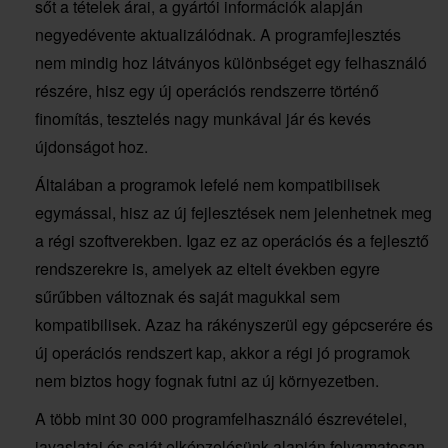
sőt a tételek árai, a gyártói információk alapján
negyedévente aktualizálódnak. A programfejlesztés
nem mindig hoz látványos különbséget egy felhasználó
részére, hisz egy új operációs rendszerre történő
finomítás, tesztelés nagy munkával jár és kevés
újdonságot hoz.
Általában a programok lefelé nem kompatibilisek
egymással, hisz az új fejlesztések nem jelenhetnek meg
a régi szoftverekben. Igaz ez az operációs és a fejlesztő
rendszerekre is, amelyek az eltelt években egyre
sűrűbben változnak és saját magukkal sem
kompatibilisek. Azaz ha rákényszerül egy gépcserére és
új operációs rendszert kap, akkor a régi jó programok
nem biztos hogy fognak futni az új környezetben.
A több mint 30 000 programfelhasználó észrevételei,
javaslatai és saját elképzelésünk alapján folyamatosan