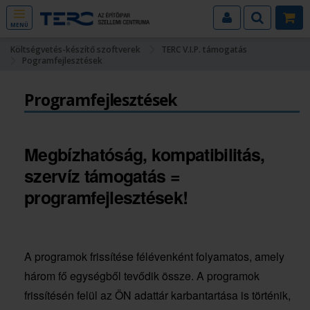
MENÜ
Költségvetés-készítő szoftverek
TERC V.I.P. támogatás
Pogramfejlesztések
Programfejlesztések
Megbízhatóság, kompatibilitás,
szervíz támogatás =
programfejlesztések!
A programok frissítése félévenként folyamatos, amely
három fő egységből tevődik össze. A programok
frissítésén felül az ÖN adattár karbantartása is történik,