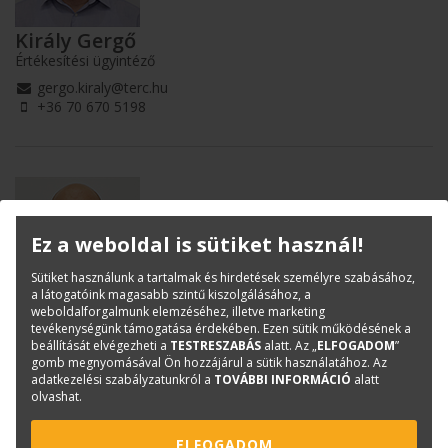
Király Gergő
Értékesítési ügyintéző
gergo.kiraly@terc.hu
+36 70 670 5198
Ez a weboldal is sütiket használ!
Sütiket használunk a tartalmak és hirdetések személyre szabásához,
a látogatóink magasabb szintű kiszolgálásához, a
Kurinyec Péter
weboldalforgalmunk elemzéséhez, illetve marketing
tevékenységünk támogatása érdekében. Ezen sütik működésének a
Értékesítési ügyintéző
beállítását elvégezheti a
TESTRESZABÁS
alatt. Az „
ELFOGADOM
”
peter.kurinyec@terc.hu
gomb megnyomásával Ön hozzájárul a sütik használatához. Az
adatkezelési szabályzatunkról a
TOVÁBBI INFORMÁCIÓ
alatt
+36 20 318 3683
olvashat.
ELFOGADOM