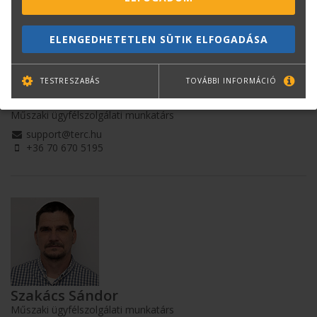
ELENGEDHETETLEN SÜTIK ELFOGADÁSA
TESTRESZABÁS
TOVÁBBI INFORMÁCIÓ
Kuti Krisztina
Műszaki ügyfélszolgálati munkatárs
support@terc.hu
+36 70 670 5195
Szakács Sándor
Műszaki ügyfélszolgálati munkatárs