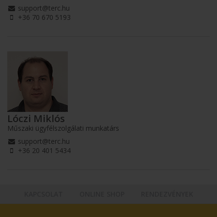
support@terc.hu
+36 70 670 5193
Lóczi Miklós
Műszaki ügyfélszolgálati munkatárs
support@terc.hu
+36 20 401 5434
KAPCSOLAT
ONLINE SHOP
RENDEZVÉNYEK