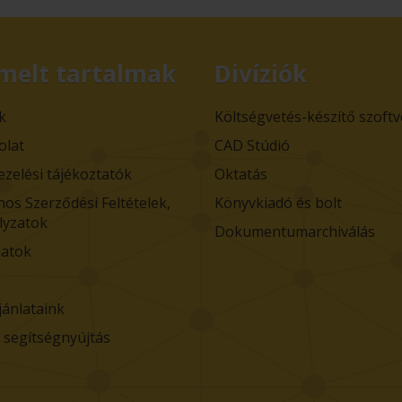
melt tartalmak
Divíziók
k
Költségvetés-készítő szoft
olat
CAD Stúdió
ezelési tájékoztatók
Oktatás
nos Szerződési Feltételek,
Könyvkiadó és bolt
lyzatok
Dokumentumarchiválás
atok
jánlataink
i segítségnyújtás