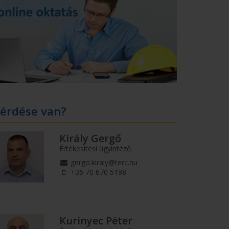
érdése van?
Király Gergő
Értékesítési ügyintéző
gergo.kiraly@terc.hu
+36 70 670 5198
Kurinyec Péter