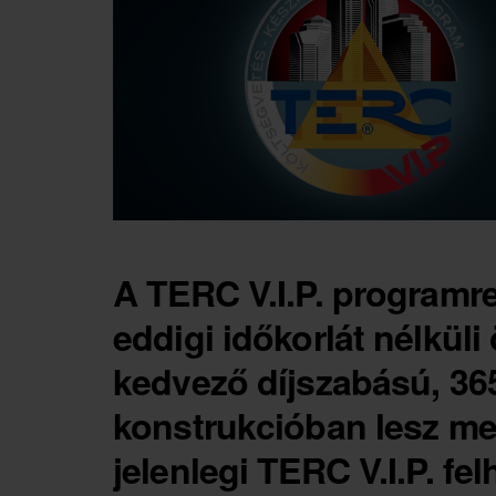
A TERC V.I.P. programre
eddigi időkorlát nélküli
kedvező díjszabású, 365
konstrukcióban lesz me
jelenlegi TERC V.I.P. fe