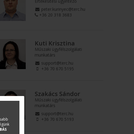
Értékesítési ügyintéző
peter.kurinyec@terc.hu
+36 20 318 3683
Kuti Krisztina
Műszaki ügyfélszolgálati
munkatárs
support@terc.hu
+36 70 670 5195
Szakács Sándor
Műszaki ügyfélszolgálati
munkatárs
support@terc.hu
+36 70 670 5193
asabb
ségünk
BÁS