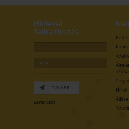
Hírlevél
Kie
feliratkozás
Rólun
Kapcs
Adatk
Általá
Szabá
Cégad
TOVÁBB
Hírek
Állása
Leiratkozás
Távol