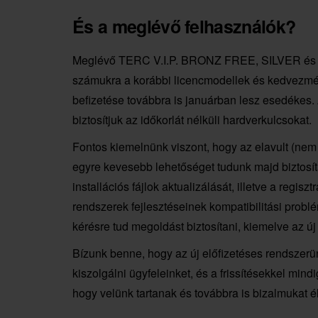
És a meglévő felhasználók?
Meglévő TERC V.I.P. BRONZ FREE, SILVER és G
számukra a korábbi licencmodellek és kedvezmén
befizetése továbbra is januárban lesz esedékes. 
biztosítjuk az időkorlát nélküli hardverkulcsokat.
Fontos kiemelnünk viszont, hogy az elavult (nem f
egyre kevesebb lehetőséget tudunk majd biztosíta
installációs fájlok aktualizálását, illetve a regi
rendszerek fejlesztéseinek kompatibilitási probl
kérésre tud megoldást biztosítani, kiemelve az új
Bízunk benne, hogy az új előfizetéses rendszer
kiszolgálni ügyfeleinket, és a frissítésekkel min
hogy velünk tartanak és továbbra is bizalmukat é