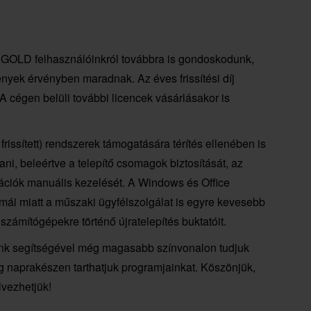
OLD felhasználóinkról továbbra is gondoskodunk,
yek érvényben maradnak. Az éves frissítési díj
A cégen belüli további licencek vásárlásakor is
rissített) rendszerek támogatására térítés ellenében is
ni, beleértve a telepítő csomagok biztosítását, az
sztrációk manuális kezelését. A Windows és Office
émái miatt a műszaki ügyfélszolgálat is egyre kevesebb
 számítógépekre történő újratelepítés buktatóit.
ünk segítségével még magasabb színvonalon tudjuk
dig naprakészen tarthatjuk programjainkat. Köszönjük,
lvezhetjük!