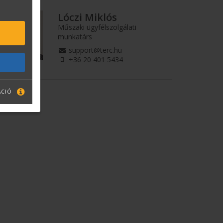
Lóczi Miklós
Műszaki ügyfélszolgálati
munkatárs
support@terc.hu
+36 20 401 5434
ÁCIÓ