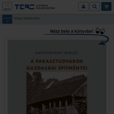
MENÜ
Könyv webáruház
ALMENÜ