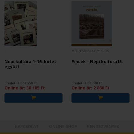
.
MEDNYÁNSZKY MIKLÓS
Népi kultúra 1-16. kötet
Pincék - Népi kultúra15.
együtt
Eredeti ár:
54 550
Ft
Eredeti ár:
3 600
Ft
Online ár:
38 185
Ft
Online ár:
2 880
Ft
KAPCSOLAT
ONLINE SHOP
RENDEZVÉNYEK