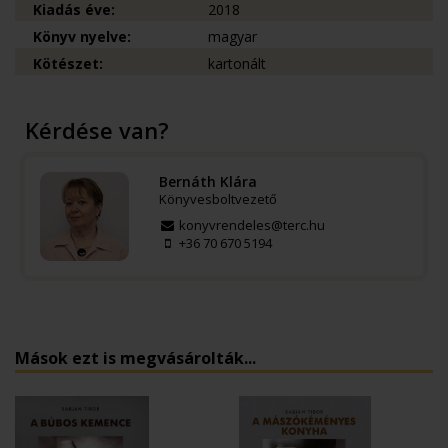
Kiadás éve:
2018
Könyv nyelve:
magyar
Kötészet:
kartonált
Kérdése van?
Bernáth Klára
Könyvesboltvezető
konyvrendeles@terc.hu
+36 70 670 5194
Mások ezt is megvásárolták...