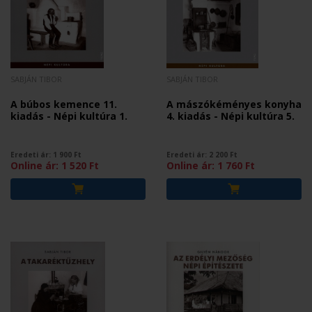
SABJÁN TIBOR
SABJÁN TIBOR
A búbos kemence 11.
A mászókéményes konyha
kiadás - Népi kultúra 1.
4. kiadás - Népi kultúra 5.
Eredeti ár:
1 900
Ft
Eredeti ár:
2 200
Ft
Online ár:
1 520
Ft
Online ár:
1 760
Ft