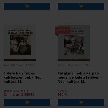
-3 210 Ft
SZŐCSNÉ GAZDA ENIKŐ
OZSVÁTH GÁBOR DÁNIEL
Erdélyi kályhák és
Patakmalmok a Kárpát-
kályhacsempék - Népi
medence keleti felében -
kultúra 11.
Népi kultúra 12.
Eredeti ár:
3 600
Ft
4 200 Ft
Online ár:
2 880
Ft
990 Ft