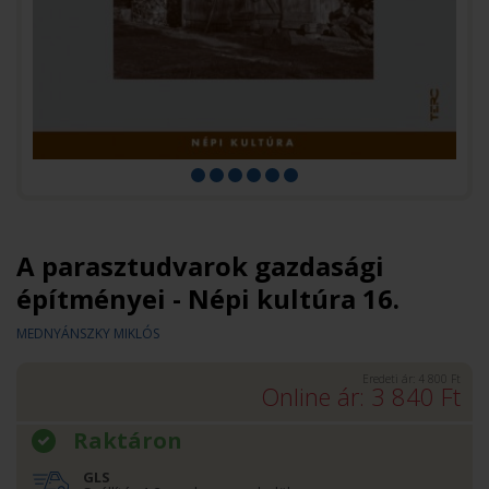
A parasztudvarok gazdasági
építményei - Népi kultúra 16.
MEDNYÁNSZKY MIKLÓS
Eredeti ár:
4 800
Ft
Online ár:
3 840
Ft
Raktáron
GLS