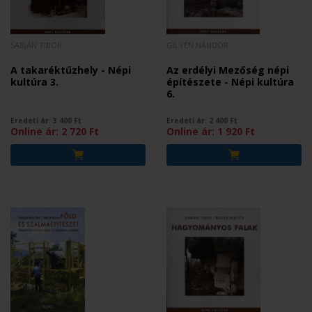
SABJÁN TIBOR
GILYÉN NÁNDOR
A takaréktűzhely - Népi
Az erdélyi Mezőség népi
kultúra 3.
építészete - Népi kultúra
6.
Eredeti ár:
3 400
Ft
Eredeti ár:
2 400
Ft
Online ár:
2 720
Ft
Online ár:
1 920
Ft