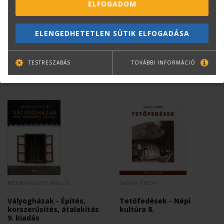
Népi cserépkályhák - Népi
Öntöttvas kályhák - Népi
ELFOGADOM
kultúra 2.
kultúra 7.
ELENGEDHETETLEN SÜTIK ELFOGADÁSA
Eredeti ár:
3 800
Ft
Eredeti ár:
3 800
Ft
Online ár:
3 040
Ft
Online ár:
3 040
Ft
TESTRESZABÁS
TOVÁBBI INFORMÁCIÓ
MEDNYÁNSZKY MIKLÓS
SABJÁN TIBOR
Vályogházak - Építés,
Tetőfedések - Népi
korszerűsítés, átalakítás
kultúra 8.
9. kiadás