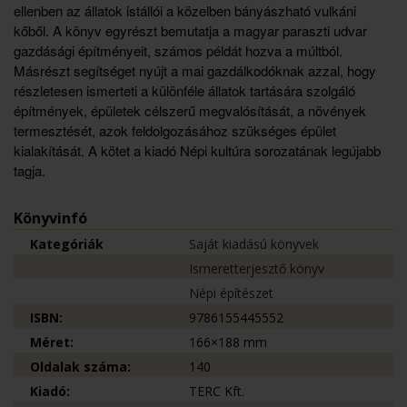
ellenben az állatok istállói a közelben bányászható vulkáni
kőből. A könyv egyrészt bemutatja a magyar paraszti udvar
gazdásági építményeit, számos példát hozva a múltból.
Másrészt segítséget nyújt a mai gazdálkodóknak azzal, hogy
részletesen ismerteti a különféle állatok tartására szolgáló
építmények, épületek célszerű megvalósítását, a növények
termesztését, azok feldolgozásához szükséges épület
kialakítását. A kötet a kiadó Népi kultúra sorozatának legújabb
tagja.
Könyvinfó
Kategóriák
Saját kiadású könyvek
Ismeretterjesztő könyv
Népi építészet
ISBN:
9786155445552
Méret:
166×188 mm
Oldalak száma:
140
Kiadó:
TERC Kft.