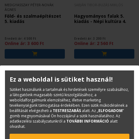
MEDGYASSZAY PÉTER-NOVÁK
SABJÁN TIBOR-BUZÁS MIKLÓS
ÁGNES
Föld- és szalmaépítészet
Hagyományos falak 5.
5. kiadás
kiadás - Népi kultúra 4.
Eredeti ár:
4 500
Ft
Eredeti ár:
3 200
Ft
Online ár:
3 600
Ft
Online ár:
2 560
Ft
Ez a weboldal is sütiket használ!
Sütiket használunk a tartalmak és hirdetések személyre szabásához,
a látogatóink magasabb szintű kiszolgálásához, a
weboldalforgalmunk elemzéséhez, illetve marketing
tevékenységünk támogatása érdekében. Ezen sütik működésének a
beállítását elvégezheti a
TESTRESZABÁS
alatt. Az „
ELFOGADOM
”
gomb megnyomásával Ön hozzájárul a sütik használatához. Az
adatkezelési szabályzatunkról a
TOVÁBBI INFORMÁCIÓ
alatt
olvashat.
SABJÁN TIBOR
SABJÁN TIBOR-LENGYELNÉ KISS
KATALIN- LENGYEL KÁROLY