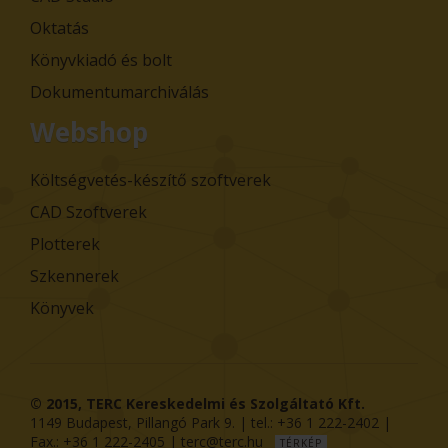
Oktatás
Könyvkiadó és bolt
Dokumentumarchiválás
Webshop
Költségvetés-készítő szoftverek
CAD Szoftverek
Plotterek
Szkennerek
Könyvek
© 2015,
TERC Kereskedelmi és Szolgáltató Kft.
1149
Budapest
,
Pillangó Park 9
. | tel.:
+36 1 222-2402
|
Fax.:
+36 1 222-2405
|
terc@terc.hu
TÉRKÉP