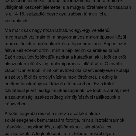
században technikai forradalmat idézett elő, mert a motorok
világának kezdetét jelentette, s a magyar történelem forrásaiban
is a 14-15. századtól egyre gyakrabban tűnnek fel a
vízimalmok.
Ma már csak nagy ritkán láthatunk egy-egy véletlenül
megmaradt vízimalmot, a hagyományos malomtípusok közül
mára eltűntek a hajómalmok és a taposómalmok. Éppen ezért
féltve kell ezeket őrizni, mint a népi technika értékes tanúit.
Ezért csak üdvözölhetjük azokat a kutatókat, akik időt és erőt
áldoznak a letűnt világ malomiparának feltárására. Ozsváth
Gábor Dániel több, mint két évtized óta szenvedélyesen kutatja
a székelyföldi és erdélyi vízimalmok történetét, s eddig is
értékes tanulmányokat közölt e témakörben. Ez a kötet
folytatását jelenti eddigi munkásságának, de több is annál, mert
a szakmaiság, szakszerűség elmélyítésével találkozunk e
könyvében.
A kötet nagyobb részét a szerző a patakmalmok
sokféleségének bemutatására fordítja, mint a lisztelőmalmok,
kásaőrlők, paprikaőrlők, olajütőmalmok, almatörők, és
pálinkafőzők. A legfontosabb, a lisztelőmalmokról olyan