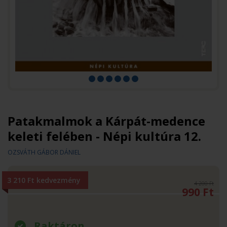
Patakmalmok a Kárpát-medence
keleti felében - Népi kultúra 12.
OZSVÁTH GÁBOR DÁNIEL
3 210 Ft kedvezmény
4 200 Ft
990
Ft
Raktáron