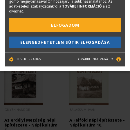
gomb megnyomásával Ön hozzájárul a sütik használatához. Az
Könyvesboltvezető
adatkezelési szabályzatunkról a
TOVÁBBI INFORMÁCIÓ
alatt
olvashat.
konyvrendeles@terc.hu
+36 70 670 5194
ELFOGADOM
ELENGEDHETETLEN SÜTIK ELFOGADÁSA
Mások ezt is megvásárolták...
TESTRESZABÁS
TOVÁBBI INFORMÁCIÓ
GILYÉN NÁNDOR
BALASSA M. IVÁN
Az erdélyi Mezőség népi
A Felföld népi építészete -
építészete - Népi kultúra
Népi kultúra 10.
6.