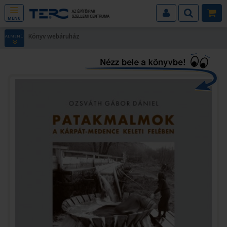
MENÜ
Könyv webáruház
ALMENÜ