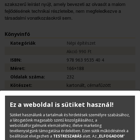
szakszerű leírást nyújt, amely bevezeti az olvasót a malom
fejlődésének technikai részleteibe, nem megfeledkezve a
társadalmi vonatkozásokról sem.
Könyvinfó
Kategóriák
Népi építészet
Akció 990 Ft
ISBN:
978 963 9535 40 4
Méret:
166×188
Oldalak száma:
232
Kötészet:
kartonált, cérnafűzött
Kiadó:
TERC Kft.
Kiadás éve:
2011
Ez a weboldal is sütiket használ!
Sütiket használunk a tartalmak és hirdetések személyre szabásához,
a látogatóink magasabb szintű kiszolgálásához, a
Kérdése van?
weboldalforgalmunk elemzéséhez, illetve marketing
tevékenységünk támogatása érdekében. Ezen sütik működésének a
beállítását elvégezheti a
TESTRESZABÁS
alatt. Az „
ELFOGADOM
”
Bernáth Klára