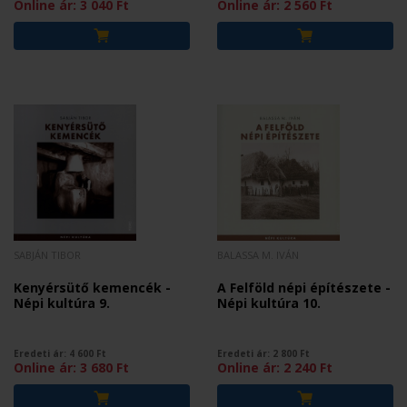
Online ár:
3 040
Ft
Online ár:
2 560
Ft
SABJÁN TIBOR
BALASSA M. IVÁN
Kenyérsütő kemencék -
A Felföld népi építészete -
Népi kultúra 9.
Népi kultúra 10.
Eredeti ár:
4 600
Ft
Eredeti ár:
2 800
Ft
Online ár:
3 680
Ft
Online ár:
2 240
Ft