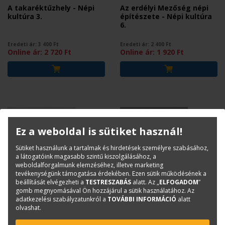
A takaréktűzhely - Népi
Az erdélyi Mezőség népi
kultúra 3.
építészete - Népi kultúra
6.
Eredeti ár:
3 400
Ft
Eredeti ár:
2 400
Ft
Online ár:
2 720
Ft
Online ár:
1 920
Ft
Ez a weboldal is sütiket használ!
Sütiket használunk a tartalmak és hirdetések személyre szabásához,
a látogatóink magasabb szintű kiszolgálásához, a
weboldalforgalmunk elemzéséhez, illetve marketing
tevékenységünk támogatása érdekében. Ezen sütik működésének a
beállítását elvégezheti a
TESTRESZABÁS
alatt. Az „
ELFOGADOM
”
gomb megnyomásával Ön hozzájárul a sütik használatához. Az
SABJÁN TIBOR-BUZÁS MIKLÓS
SABJÁN TIBOR
adatkezelési szabályzatunkról a
TOVÁBBI INFORMÁCIÓ
alatt
olvashat.
Hagyományos falak 5.
Népi cserépkályhák - Népi
kiadás - Népi kultúra 4.
kultúra 2.