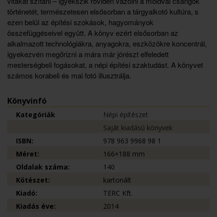
vitákat szítani – igyekszik röviden vázolni a moldvai csángók
történetét, természetesen elsősorban a tárgyalkotó kultúra, s
ezen belül az építési szokások, hagyományok
összefüggéseivel együtt. A könyv ezért elsősorban az
alkalmazott technológiákra, anyagokra, eszközökre koncentrál,
igyekezvén megőrizni a mára már jórészt elfeledett
mesterségbeli fogásokat, a népi építési szaktudást. A könyvet
számos korabeli és mai fotó illusztrálja.
Könyvinfó
Kategóriák
Népi építészet
Saját kiadású könyvek
ISBN:
978 963 9968 98 1
Méret:
166×188 mm
Oldalak száma:
140
Kötészet:
kartonált
Kiadó:
TERC Kft.
Kiadás éve:
2014