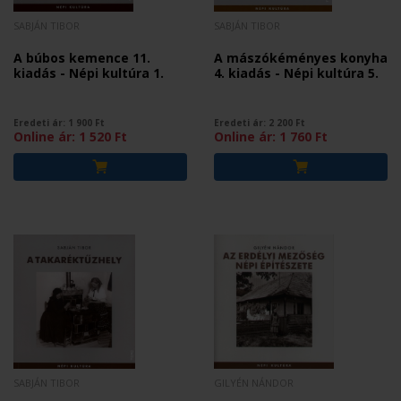
SABJÁN TIBOR
SABJÁN TIBOR
A búbos kemence 11.
A mászókéményes konyha
kiadás - Népi kultúra 1.
4. kiadás - Népi kultúra 5.
Eredeti ár:
1 900
Ft
Eredeti ár:
2 200
Ft
Online ár:
1 520
Ft
Online ár:
1 760
Ft
SABJÁN TIBOR
GILYÉN NÁNDOR