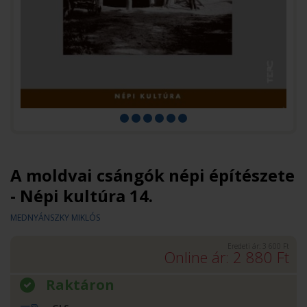
A moldvai csángók népi építészete
- Népi kultúra 14.
MEDNYÁNSZKY MIKLÓS
Eredeti ár:
3 600
Ft
Online ár:
2 880
Ft
Raktáron