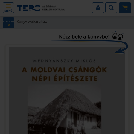
MENÜ
Könyv webáruház
ALMENÜ