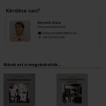
Kérdése van?
Bernáth Klára
Könyvesboltvezető
konyvrendeles@terc.hu
+36 70 670 5194
Mások ezt is megvásárolták...