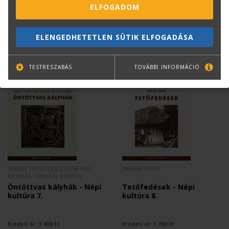
ELFOGADOM
Eredeti ár:
3 200
Ft
Eredeti ár:
3 800
Ft
Online ár:
2 560
Ft
Online ár:
3 040
Ft
ELENGEDHETETLEN SÜTIK ELFOGADÁSA
TESTRESZABÁS
TOVÁBBI INFORMÁCIÓ
SABJÁN TIBOR-LENGYELNÉ KISS
SABJÁN TIBOR
KATALIN- LENGYEL KÁROLY
Öntöttvas kályhák - Népi
Tetőfedések - Népi
kultúra 7.
kultúra 8.
Eredeti ár:
3 800
Ft
Eredeti ár:
3 200
Ft