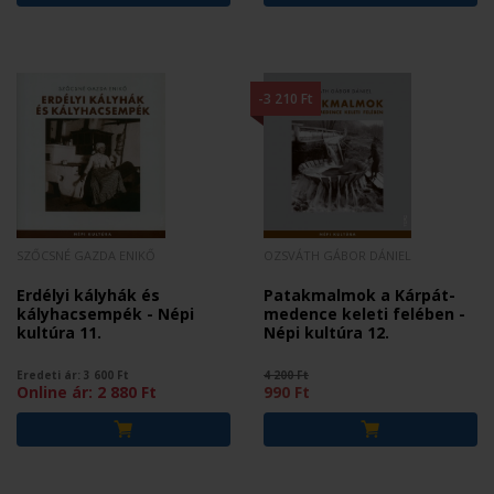
-3 210 Ft
SZŐCSNÉ GAZDA ENIKŐ
OZSVÁTH GÁBOR DÁNIEL
Erdélyi kályhák és
Patakmalmok a Kárpát-
kályhacsempék - Népi
medence keleti felében -
kultúra 11.
Népi kultúra 12.
Eredeti ár:
3 600
Ft
4 200 Ft
Online ár:
2 880
Ft
990 Ft