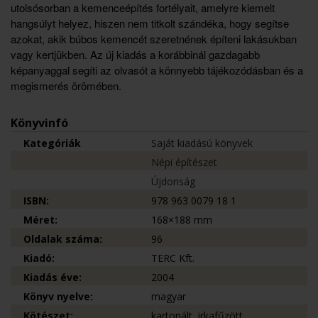
utolsósorban a kemenceépítés fortélyait, amelyre kiemelt
hangsúlyt helyez, hiszen nem titkolt szándéka, hogy segítse
azokat, akik búbos kemencét szeretnének építeni lakásukban
vagy kertjükben. Az új kiadás a korábbinál gazdagabb
képanyaggal segíti az olvasót a könnyebb tájékozódásban és a
megismerés örömében.
Könyvinfó
Kategóriák
Saját kiadású könyvek
Népi építészet
Újdonság
ISBN:
978 963 0079 18 1
Méret:
168×188 mm
Oldalak száma:
96
Kiadó:
TERC Kft.
Kiadás éve:
2004
Könyv nyelve:
magyar
Kötészet:
kartonált, irkafűzött