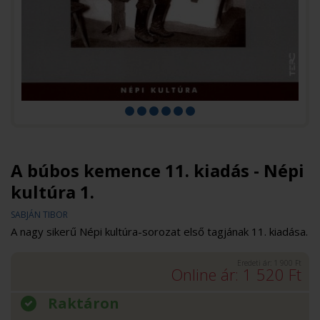
A búbos kemence 11. kiadás - Népi
kultúra 1.
SABJÁN TIBOR
A nagy sikerű Népi kultúra-sorozat első tagjának 11. kiadása.
Eredeti ár:
1 900
Ft
Online ár:
1 520
Ft
Raktáron