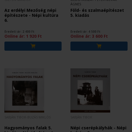
ÁGNES
Az erdélyi Mezőség népi
Föld- és szalmaépítészet
építészete - Népi kultúra
5. kiadás
6.
Eredeti ár:
2 400
Ft
Eredeti ár:
4 500
Ft
Online ár:
1 920
Ft
Online ár:
3 600
Ft
SABJÁN TIBOR-BUZÁS MIKLÓS
SABJÁN TIBOR
Hagyományos falak 5.
Népi cserépkályhák - Népi