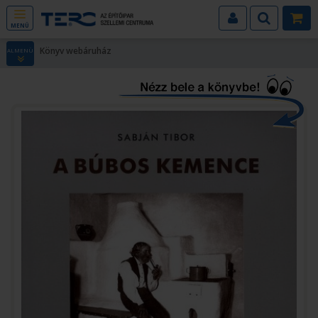
MENÜ
Könyv webáruház
ALMENÜ