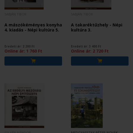
SABJÁN TIBOR
SABJÁN TIBOR
A mászókéményes konyha
A takaréktűzhely - Népi
4. kiadás - Népi kultúra 5.
kultúra 3.
Eredeti ár:
2 200
Ft
Eredeti ár:
3 400
Ft
Online ár:
1 760
Ft
Online ár:
2 720
Ft
GILYÉN NÁNDOR
MEDGYASSZAY PÉTER-NOVÁK