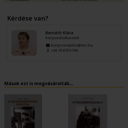
Kérdése van?
Bernáth Klára
Könyvesboltvezető
konyvrendeles@terc.hu
+36 70 670 5194
Mások ezt is megvásárolták...