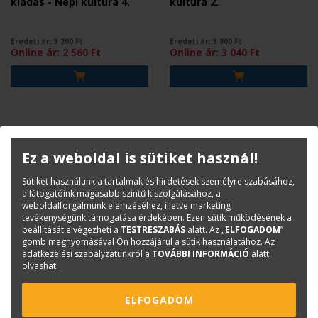
kiadás - Népi kultúra 4.
kultúra 2.
Eredeti ár:
3 200
Ft
Eredeti ár:
3 800
Ft
Online ár:
2 560
Ft
Online ár:
3 040
Ft
Ez a weboldal is sütiket használ!
Sütiket használunk a tartalmak és hirdetések személyre szabásához,
a látogatóink magasabb szintű kiszolgálásához, a
weboldalforgalmunk elemzéséhez, illetve marketing
tevékenységünk támogatása érdekében. Ezen sütik működésének a
beállítását elvégezheti a
TESTRESZABÁS
alatt. Az „
ELFOGADOM
”
gomb megnyomásával Ön hozzájárul a sütik használatához. Az
SABJÁN TIBOR-LENGYELNÉ KISS
MEDNYÁNSZKY MIKLÓS
adatkezelési szabályzatunkról a
TOVÁBBI INFORMÁCIÓ
alatt
KATALIN- LENGYEL KÁROLY
olvashat.
Öntöttvas kályhák - Népi
Vályogházak - Építés,
kultúra 7.
korszerűsítés, átalakítás
9. kiadás
ELFOGADOM