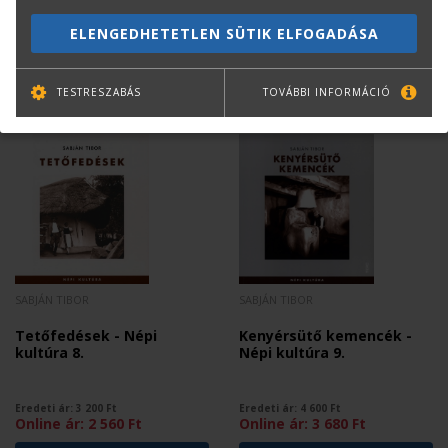
Eredeti ár:
3 800
Ft
Eredeti ár:
4 200
Ft
Online ár:
3 040
Ft
Online ár:
3 360
Ft
ELENGEDHETETLEN SÜTIK ELFOGADÁSA
TESTRESZABÁS
TOVÁBBI INFORMÁCIÓ
SABJÁN TIBOR
SABJÁN TIBOR
Tetőfedések - Népi
Kenyérsütő kemencék -
kultúra 8.
Népi kultúra 9.
Eredeti ár:
3 200
Ft
Eredeti ár:
4 600
Ft
Online ár:
2 560
Ft
Online ár:
3 680
Ft