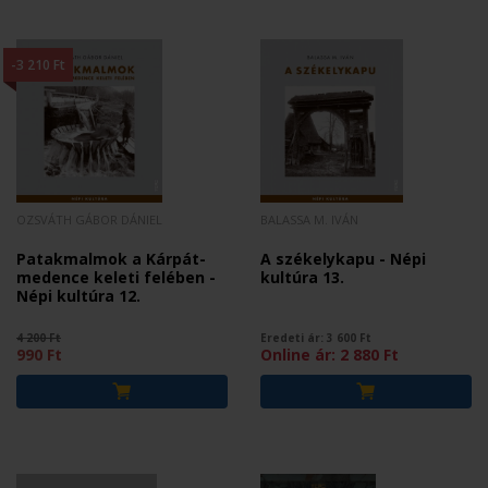
-3 210 Ft
OZSVÁTH GÁBOR DÁNIEL
BALASSA M. IVÁN
Patakmalmok a Kárpát-
A székelykapu - Népi
medence keleti felében -
kultúra 13.
Népi kultúra 12.
4 200 Ft
Eredeti ár:
3 600
Ft
990 Ft
Online ár:
2 880
Ft