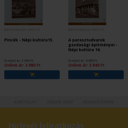
MEDNYÁNSZKY MIKLÓS
MEDNYÁNSZKY MIKLÓS
Pincék - Népi kultúra15.
A parasztudvarok
gazdasági építményei -
Népi kultúra 16.
Eredeti ár:
3 600
Ft
Eredeti ár:
4 800
Ft
Online ár:
2 880
Ft
Online ár:
3 840
Ft
KAPCSOLAT
ONLINE SHOP
RENDEZVÉNYEK
Hírlevél feliratkozás