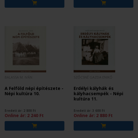
BALASSA M. IVÁN
SZŐCSNÉ GAZDA ENIKŐ
A Felföld népi építészete -
Erdélyi kályhák és
Népi kultúra 10.
kályhacsempék - Népi
kultúra 11.
Eredeti ár:
2 800
Ft
Eredeti ár:
3 600
Ft
Online ár:
2 240
Ft
Online ár:
2 880
Ft