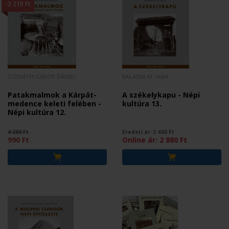
-3 210 Ft
OZSVÁTH GÁBOR DÁNIEL
BALASSA M. IVÁN
Patakmalmok a Kárpát-
A székelykapu - Népi
medence keleti felében -
kultúra 13.
Népi kultúra 12.
4 200 Ft
Eredeti ár:
3 600
Ft
990 Ft
Online ár:
2 880
Ft