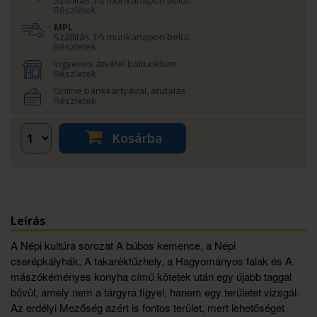
Részletek
MPL
Szállítás 3-5 munkanapon belül.
Részletek
Ingyenes átvétel boltunkban
Részletek
Online bankkártyával, átutalás
Részletek
Kosárba
Leírás
A Népi kultúra sorozat A búbos kemence, a Népi
cserépkályhák, A takaréktűzhely, a Hagyományos falak és A
mászókéményes konyha című kötetek után egy újabb taggal
bővül, amely nem a tárgyra figyel, hanem egy területet vizsgál.
Az erdélyi Mezőség azért is fontos terület, mert lehetőséget