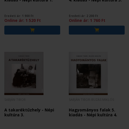
Eredeti ár:
1 900
Ft
Eredeti ár:
2 200
Ft
Online ár:
1 520
Ft
Online ár:
1 760
Ft
SABJÁN TIBOR
SABJÁN TIBOR-BUZÁS MIKLÓS
A takaréktűzhely - Népi
Hagyományos falak 5.
kultúra 3.
kiadás - Népi kultúra 4.