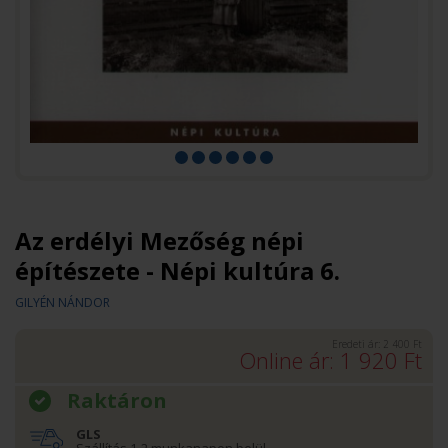
Az erdélyi Mezőség népi
építészete - Népi kultúra 6.
GILYÉN NÁNDOR
Eredeti ár:
2 400
Ft
Online ár:
1 920
Ft
Raktáron
GLS
Szállítás 1-2 munkanapon belül.