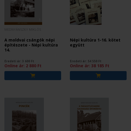
MEDNYÁNSZKY MIKLÓS
.
A moldvai csángók népi
Népi kultúra 1-16. kötet
építészete - Népi kultúra
együtt
14.
Eredeti ár:
3 600
Ft
Eredeti ár:
54 550
Ft
Online ár:
2 880
Ft
Online ár:
38 185
Ft