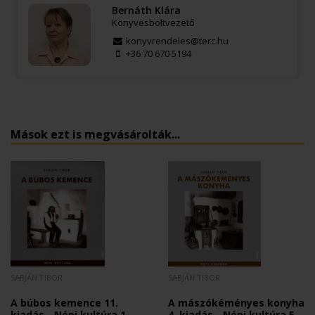
Bernáth Klára
Könyvesboltvezető
konyvrendeles@terc.hu
+36 70 670 5194
Mások ezt is megvásárolták...
SABJÁN TIBOR
SABJÁN TIBOR
A búbos kemence 11.
A mászókéményes konyha
kiadás - Népi kultúra 1.
4. kiadás - Népi kultúra 5.