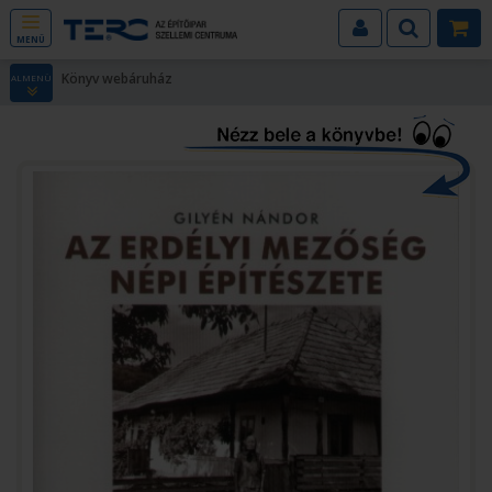
MENÜ
Könyv webáruház
ALMENÜ