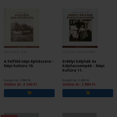
BALASSA M. IVÁN
SZŐCSNÉ GAZDA ENIKŐ
A Felföld népi építészete -
Erdélyi kályhák és
Népi kultúra 10.
kályhacsempék - Népi
kultúra 11.
Eredeti ár:
2 800
Ft
Eredeti ár:
3 600
Ft
Online ár:
2 240
Ft
Online ár:
2 880
Ft