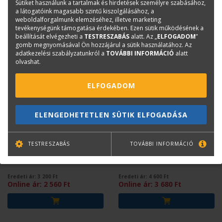
Sütiket használunk a tartalmak és hirdetések személyre szabásához,
a látogatóink magasabb szintű kiszolgálásához, a
weboldalforgalmunk elemzéséhez, illetve marketing
tevékenységünk támogatása érdekében. Ezen sütik működésének a
beállítását elvégezheti a
TESTRESZABÁS
alatt. Az „
ELFOGADOM
”
gomb megnyomásával Ön hozzájárul a sütik használatához. Az
adatkezelési szabályzatunkról a
TOVÁBBI INFORMÁCIÓ
alatt
olvashat.
ELFOGADOM
ELENGEDHETETLEN SÜTIK ELFOGADÁSA
SABJÁN TIBOR
SABJÁN TIBOR
Tetőfedések - Népi
Kenyérsütő kemencék -
TESTRESZABÁS
TOVÁBBI INFORMÁCIÓ
kultúra 8.
Népi kultúra 9.
Eredeti ár:
3 200
Ft
Eredeti ár:
4 600
Ft
Online ár:
2 560
Ft
Online ár:
3 680
Ft