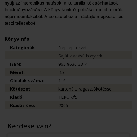
nyújt az interetnikus hatások, a kulturális kölcsönhatások
tanulmányozására. A könyv konkrét példákat mutat a terület
népi műemlékeiből. A sorozatot ez a másfajta megközelítés
teszi teljesebbé.
Könyvinfó
Kategóriák
Népi építészet
Saját kiadású könyvek
ISBN:
963 8630 33 7
Méret:
B5
Oldalak száma:
116
Kötészet:
kartonált, ragasztókötéssel
Kiadó:
TERC Kft.
Kiadás éve:
2005
Kérdése van?