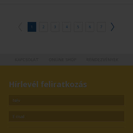
1
2
3
4
5
6
7
KAPCSOLAT
ONLINE SHOP
RENDEZVÉNYEK
Hírlevél feliratkozás