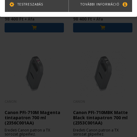
(2354C001AA)
(2355C001AA)
TESTRESZABÁS
TOVÁBBI INFORMÁCIÓ
Eredeti Canon patron a TX
Eredeti Canon patron a TX
sorozat gépeihez.
sorozat gépeihez.
98 400 Ft
98 400 Ft
+ Áfa
+ Áfa
CANON
CANON
Canon PFI-710M Magenta
Canon PFI-710MBK Matte
tintapatron 700 ml
Black tintapatron 700 ml
(2356C001AA)
(2353C001AA)
Eredeti Canon patron a TX
Eredeti Canon patron a TX
sorozat gépeihez.
sorozat gépeihez.