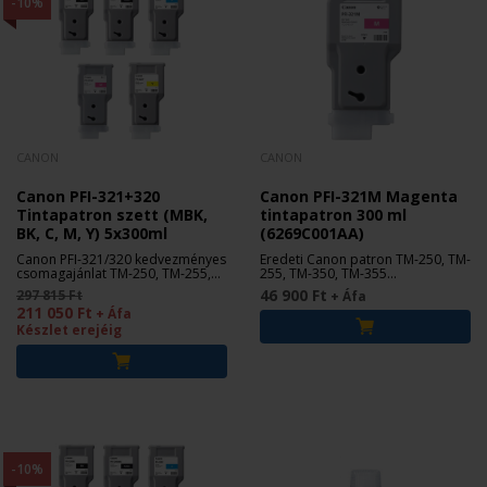
-10%
CANON
CANON
Canon PFI-321+320
Canon PFI-321M Magenta
Tintapatron szett (MBK,
tintapatron 300 ml
BK, C, M, Y) 5x300ml
(6269C001AA)
Canon PFI-321/320 kedvezményes
Eredeti Canon patron TM-250, TM-
csomagajánlat TM-250, TM-255,
255, TM-350, TM-355
TM-350 és TM-355 nyomtatókhoz.
nyomtatókhoz.
46 900 Ft
297 815 Ft
+ Áfa
211 050 Ft
+ Áfa
Készlet erejéig
-10%