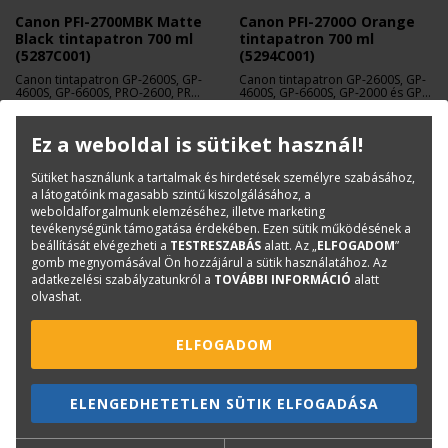
Canon PFI-2700MBK Matte
Canon PFI-2700O Orange
Black tintapatron 700 ml
tintapatron 700 ml
(5287C001)
(5294C001)
Canon tintapatron GP-2600S, GP-
Canon tintapatron GP-2600S, GP-
4600S, GP-6600S, PRO-2600, PRO-
4600S, GP-6600S, GP-2000 és GP-
4600, PRO-6600 nyomtatókhoz.
4000 nyomtatókhoz.
98 400 Ft
98 400 Ft
+ Áfa
+ Áfa
Ez a weboldal is sütiket használ!
Sütiket használunk a tartalmak és hirdetések személyre szabásához,
a látogatóink magasabb szintű kiszolgálásához, a
weboldalforgalmunk elemzéséhez, illetve marketing
tevékenységünk támogatása érdekében. Ezen sütik működésének a
beállítását elvégezheti a
TESTRESZABÁS
alatt. Az „
ELFOGADOM
”
gomb megnyomásával Ön hozzájárul a sütik használatához. Az
adatkezelési szabályzatunkról a
TOVÁBBI INFORMÁCIÓ
alatt
olvashat.
ELFOGADOM
CANON
CANON
ELENGEDHETETLEN SÜTIK ELFOGADÁSA
Canon PFI-710BK Black
Canon PFI-710C Cyan
tintapatron 700 ml
tintapatron 700 ml