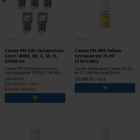
CANON
CANON
Canon PFI-320 tintapatron
Canon PFI-050 Yellow
szett (MBK, BK, C, M, Y),
tintapatron 70 ml
5X300 ml
(5701C001)
Canon PFI-320 kedvezményes
Eredeti tintapatron Canon TC-20
csomagajánlat TM-200, TM-300
és TC-20M nyomtatókhoz.
nyomtatókhoz.
22 500 Ft
297 815 Ft
+ Áfa
211 050 Ft
+ Áfa
Készlet erejéig