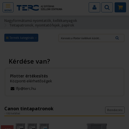
MENÜ
Nagyformátumú nyomtatók, kellékanyagok
Tintapatronok, nyomtatófejek, papírok
Termék kategóriák
Kérdése van?
Plotter értékesítés
Központi elérhetőségek
lfp@terc.hu
Canon tintapatronok
Rendezés
- 132 találat