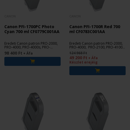
CANON
CANON
Canon PFI-1700PC Photo
Canon PFI-1700R Red 700
Cyan 700 ml CF0779C001AA
ml CF0783C001AA
Eredeti Canon patron PRO-2000,
Eredeti Canon patron PRO-2000,
PRO-4000, PRO-4000s, PRO-
PRO-4000, PRO-2100, PRO-4100,
6000s, PRO-2100, PRO-4100, PRO-
PRO-6100 nyomtatókhoz.
98 400 Ft
124 968 Ft
+ Áfa
4100S, PRO-6100, PRO-6100S
49 200 Ft
+ Áfa
nyomtatókhoz.
Készlet erejéig