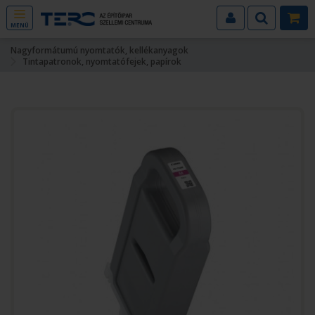
MENÜ
Nagyformátumú nyomtatók, kellékanyagok
Tintapatronok, nyomtatófejek, papírok