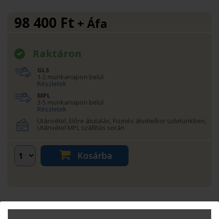
98 400
Ft
+ Áfa
Raktáron
GLS
1-2 munkanapon belül
Részletek
MPL
3-5 munkanapon belül
Részletek
Utánvétel, Előre átutalás, Fizetés átvételkor üzletünkben,
Utánvétel MPL szállítás során
Kosárba
Termékinfó