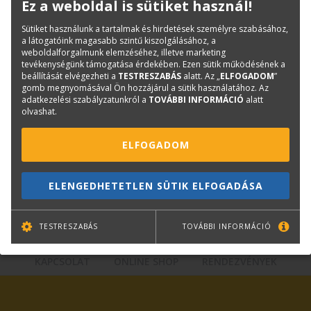
Ez a weboldal is sütiket használ!
Kategóriák
Tintapatronok
Canon tintapatronok
Sütiket használunk a tartalmak és hirdetések személyre szabásához,
a látogatóink magasabb szintű kiszolgálásához, a
Cikkszám:
CF2356C001AA
weboldalforgalmunk elemzéséhez, illetve marketing
Márka:
CANON
tevékenységünk támogatása érdekében. Ezen sütik működésének a
beállítását elvégezheti a
TESTRESZABÁS
alatt. Az „
ELFOGADOM
”
EAN:
4549292098136
gomb megnyomásával Ön hozzájárul a sütik használatához. Az
adatkezelési szabályzatunkról a
TOVÁBBI INFORMÁCIÓ
alatt
olvashat.
Kérdése van?
ELFOGADOM
Plotter értékesítés
Központi elérhetőségek
ELENGEDHETETLEN SÜTIK ELFOGADÁSA
lfp@terc.hu
TESTRESZABÁS
TOVÁBBI INFORMÁCIÓ
KAPCSOLAT
ONLINE SHOP
RENDEZVÉNYEK