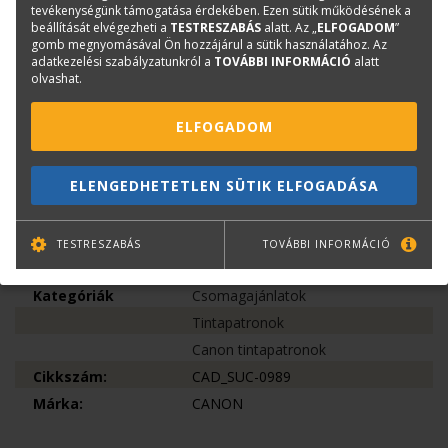
tintapaptron 300 ml (CF2889C001AA)
tevékenységünk támogatása érdekében. Ezen sütik működésének a
beállítását elvégezheti a
TESTRESZABÁS
alatt. Az „
ELFOGADOM
”
Canon PFI-320BK Photo Black tintapatron
gomb megnyomásával Ön hozzájárul a sütik használatához. Az
300 ml (CF2890C001AA)
adatkezelési szabályzatunkról a
TOVÁBBI INFORMÁCIÓ
alatt
olvashat.
Canon PFI-320C Cyan tintapatron 300 ml
(CF2891C001AA)
ELFOGADOM
Canon PFI-320M Magenta tintapatron 300
ml (CF2892C001AA)
Canon PFI-320Y Yellow tintapatron 300 ml
ELENGEDHETETLEN SÜTIK ELFOGADÁSA
(CF2893C001AA)
TESTRESZABÁS
TOVÁBBI INFORMÁCIÓ
Termékinfó
Kategóriák
Csomagajánlatok
Tintapatronok
Canon tintapatronok
Cikkszám:
CAD_SUC-0989
Márka:
CANON