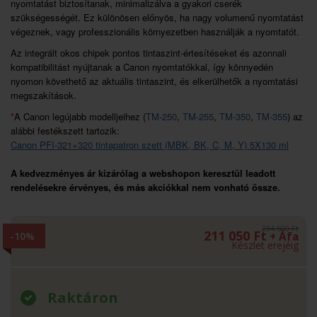
nyomtatást biztosítanak, minimalizálva a gyakori cserék
szükségességét. Ez különösen előnyös, ha nagy volumenű nyomtatást
végeznek, vagy professzionális környezetben használják a nyomtatót.
Az integrált okos chipek pontos tintaszint-értesítéseket és azonnali
kompatibilitást nyújtanak a Canon nyomtatókkal, így könnyedén
nyomon követhető az aktuális tintaszint, és elkerülhetők a nyomtatási
megszakítások.
*
A Canon legújabb modelljeihez (
TM-250
,
TM-255
,
TM-350
,
TM-355
) az
alábbi festékszett tartozik:
Canon PFI-321+320 tintapatron szett (MBK, BK, C, M, Y) 5X130 ml
A kedvezményes ár kizárólag a webshopon keresztül leadott
rendelésekre érvényes, és más akciókkal nem vonható össze.
234 500 Ft
211 050
Ft
-10%
+ Áfa
Készlet erejéig
Raktáron