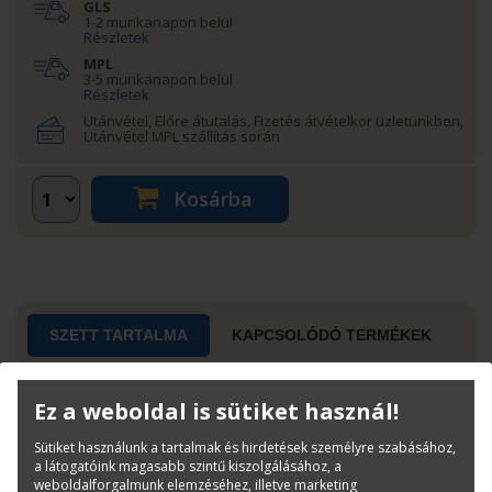
GLS
1-2 munkanapon belül
Részletek
MPL
3-5 munkanapon belül
Részletek
Utánvétel, Előre átutalás, Fizetés átvételkor üzletünkben,
Utánvétel MPL szállítás során
Kosárba
SZETT TARTALMA
KAPCSOLÓDÓ TERMÉKEK
Ez a weboldal is sütiket használ!
A szett az alábbi tintapatronokat tartalmazza:
Sütiket használunk a tartalmak és hirdetések személyre szabásához,
a látogatóink magasabb szintű kiszolgálásához, a
Canon PFI-320MBK Matte Black
weboldalforgalmunk elemzéséhez, illetve marketing