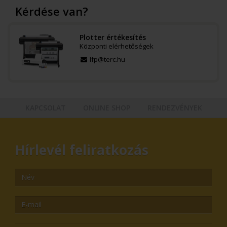
Kérdése van?
Plotter értékesítés
Központi elérhetőségek
lfp@terc.hu
KAPCSOLAT
ONLINE SHOP
RENDEZVÉNYEK
Hírlevél feliratkozás