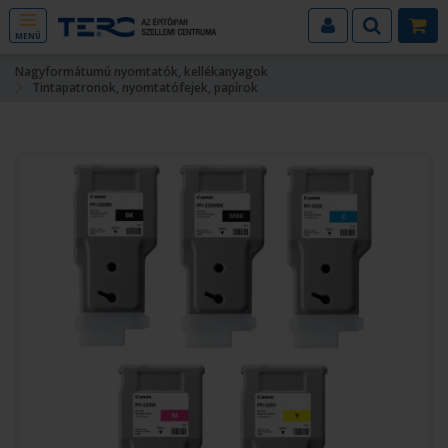
MENÜ
Nagyformátumú nyomtatók, kellékanyagok
Tintapatronok, nyomtatófejek, papírok