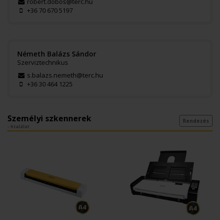
robert.dobos@terc.hu
+36 70 670 5197
Németh Balázs Sándor
Szerviztechnikus
s.balazs.nemeth@terc.hu
+36 30 464 1225
Személyi szkennerek
Rendezés
- 9 találat