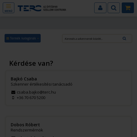
MENÜ
Termék kategóriák
Kérdése van?
Bajkó Csaba
Szkenner értékesítési tanácsadó
csaba.bajko@terc.hu
+36 70 670 5200
Dobos Róbert
Rendszermérnök