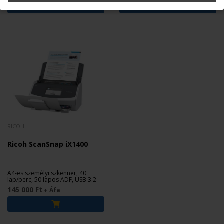
RICOH
Ricoh ScanSnap iX1400
A4-es személyi szkenner, 40
lap/perc, 50 lapos ADF, USB 3.2
145 000 Ft
+ Áfa