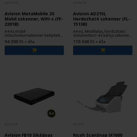
AVISION
AVISION
Avision MetaMobile 20
Avision AD215L
Mobil szkenner, WiFi-s (FF-
Hordozható szkenner (FL-
2201B)
1513B)
A4-es mobil
A4-es, kétoldalas, hordozható
dokumentumszkenner beépített
dokumentum- és kártya szkenner
Wi-Fi egységgel
(20 lap/perc)
94 300 Ft
110 040 Ft
+ Áfa
+ Áfa
AVISION
RICOH
Avision FB10 Síkágyas
Ricoh ScanSnap iX1600