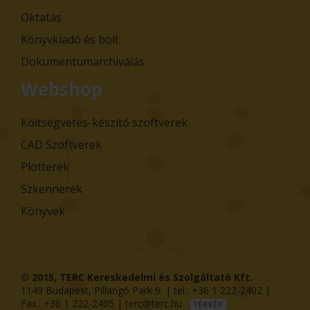
Oktatás
Könyvkiadó és bolt
Dokumentumarchiválás
Webshop
Költségvetés-készítő szoftverek
CAD Szoftverek
Plotterek
Szkennerek
Könyvek
© 2015,
TERC Kereskedelmi és Szolgáltató Kft.
1149
Budapest
,
Pillangó Park 9
. | tel.:
+36 1 222-2402
|
Fax.:
+36 1 222-2405
|
terc@terc.hu
TÉRKÉP