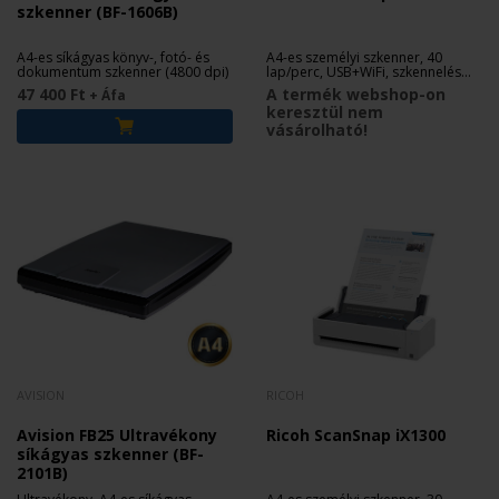
szkenner (BF-1606B)
A4-es síkágyas könyv-, fotó- és
A4-es személyi szkenner, 40
dokumentum szkenner (4800 dpi)
lap/perc, USB+WiFi, szkennelés
mobilra
47 400 Ft
A termék webshop-on
+ Áfa
keresztül nem
vásárolható!
AVISION
RICOH
Avision FB25 Ultravékony
Ricoh ScanSnap iX1300
síkágyas szkenner (BF-
2101B)