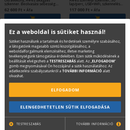
Ultravékony, A4-es síkágyas
A4-es személyi szkenner, 30
szkenner. Beolvasási sebesség:
lap/perc, USB+WiFi, szkennelés
1.5 mp / A4
mobilra
62 600 Ft
117 000 Ft
+ Áfa
+ Áfa
Ez a weboldal is sütiket használ!
Sütiket használunk a tartalmak és hirdetések személyre szabásához,
a látogatóink magasabb szintű kiszolgálásához, a
weboldalforgalmunk elemzéséhez, illetve marketing
tevékenységünk támogatása érdekében. Ezen sütik működésének a
beállítását elvégezheti a
TESTRESZABÁS
alatt. Az „
ELFOGADOM
”
gomb megnyomásával Ön hozzájárul a sütik használatához. Az
adatkezelési szabályzatunkról a
TOVÁBBI INFORMÁCIÓ
alatt
olvashat.
RICOH
RICOH
ELFOGADOM
Ricoh ScanSnap iX2500
Ricoh ScanSnap iX2400
dokumentumszkenner
dokumentumszkenner
ELENGEDHETETLEN SÜTIK ELFOGADÁSA
(PA03860-B001)
Nagy teljesítményű, A4-es,
A4-es személyi szkenner, 45
kétoldalas dokumentumszkenner
lap/perc, USB 3.2
TESTRESZABÁS
TOVÁBBI INFORMÁCIÓ
235 680 Ft
143 300 Ft
+ Áfa
+ Áfa