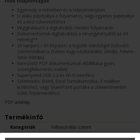
Főbb tulajdonságok
Egyensúly a méretben és a teljesítményben
U alakú papírpálya a folyamatos, vagy egyenes papírpálya
és a kézi szkenneléshez
Végigkalauzol a digitalizálás minden folyamatán
Dokumentumok digitalizálása a névjegykártyától az A3
méretig**
30 lap/perc / 60 kép/perc a legjobb minőséget biztosító
üzemmódban is (Színes vagy szürkeskálás 300dpi, Fekete-
fehér 600dpi)
Kereshető PDF dokumentumok előállítása gyors
szövegfelismerés mellett
SuperSpeed USB 3.2 és Wi-Fi interfész
Szkennelés: Word, Excel formátumokba, E-mailben
küldéshez, vagy SharePoint portálra a zökkenőmentes
üzleti folyamatokhoz
PDF adatlap
Termékinfó
Kategóriák
Felhasználás szerint
Személyi szkennerek