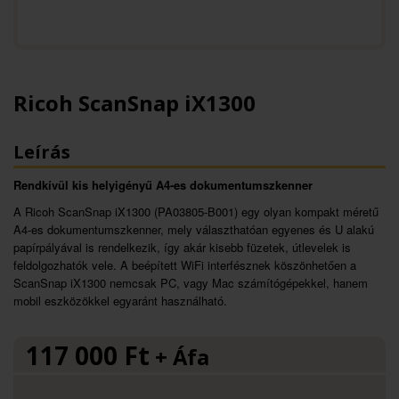
Ricoh ScanSnap iX1300
Leírás
Rendkívül kis helyigényű A4-es dokumentumszkenner
A Ricoh ScanSnap iX1300 (PA03805-B001) egy olyan kompakt méretű
A4-es dokumentumszkenner, mely választhatóan egyenes és U alakú
papírpályával is rendelkezik, így akár kisebb füzetek, útlevelek is
feldolgozhatók vele. A beépített WiFi interfésznek köszönhetően a
ScanSnap iX1300 nemcsak PC, vagy Mac számítógépekkel, hanem
mobil eszközökkel egyaránt használható.
117 000
Ft
+ Áfa