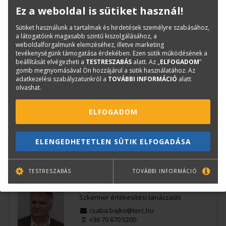
Márka szerint
Ez a weboldal is sütiket használ!
Dokumentum szkennerek
Sütiket használunk a tartalmak és hirdetések személyre szabásához,
Méret szerint
a látogatóink magasabb szintű kiszolgálásához, a
weboldalforgalmunk elemzéséhez, illetve marketing
A4 méret
tevékenységünk támogatása érdekében. Ezen sütik működésének a
Ricoh
beállítását elvégezheti a
TESTRESZABÁS
alatt. Az „
ELFOGADOM
”
gomb megnyomásával Ön hozzájárul a sütik használatához. Az
ScanSnap sorozat
adatkezelési szabályzatunkról a
TOVÁBBI INFORMÁCIÓ
alatt
olvashat.
Cikkszám:
PA03805-B001
Méret:
87 mm / 296 mm / 114 mm
ELFOGADOM
Márka:
RICOH
EAN:
4939761312533
ELENGEDHETETLEN SÜTIK ELFOGADÁSA
Kérdése van?
TESTRESZABÁS
TOVÁBBI INFORMÁCIÓ
Bajkó Csaba
Szkenner értékesítési tanácsadó
csaba.bajko@terc.hu
+36 70 670 5200