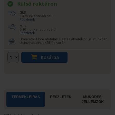
Külső raktáron
GLS
2-4 munkanapon belül
Részletek
MPL
6-10 munkanapon belül
Részletek
Utánvétel, Előre átutalás, Fizetés átvételkor üzletünkben,
Utánvétel MPL szállítás során
Kosárba
TERMÉKLEÍRÁS
RÉSZLETEK
MŰKÖDÉSI
JELLEMZŐK