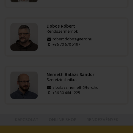
Dobos Róbert
Rendszermérnök
robert.dobos@terc.hu
+36 70 670 5197
Németh Balázs Sándor
Szerviztechnikus
s.balazs.nemeth@terc.hu
+36 30 464 1225
KAPCSOLAT
ONLINE SHOP
RENDEZVÉNYEK