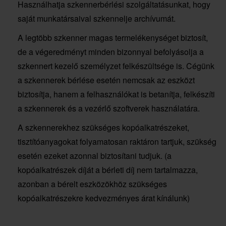
Használhatja szkennerbérlési szolgáltatásunkat, hogy
saját munkatársaival szkennelje archívumát.
A legtöbb szkenner magas termelékenységet biztosít,
de a végeredményt minden bizonnyal befolyásolja a
szkennert kezelő személyzet felkészültsége is. Cégünk
a szkennerek bérlése esetén nemcsak az eszközt
biztosítja, hanem a felhasználókat is betanítja, felkészíti
a szkennerek és a vezérlő szoftverek használatára.
A szkennerekhez szükséges kopóalkatrészeket,
tisztítóanyagokat folyamatosan raktáron tartjuk, szükség
esetén ezeket azonnal biztosítani tudjuk. (a
kopóalkatrészek díját a bérleti díj nem tartalmazza,
azonban a bérelt eszközökhöz szükséges
kopóalkatrészekre kedvezményes árat kínálunk)