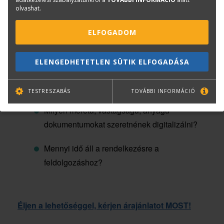
olvashat.
elérhetősége (telefon, e-mail, weboldal)
ELFOGADOM
Tényleges felhasználás tervezett helyszíne (cím,
cégnév)
ELENGEDHETETLEN SÜTIK ELFOGADÁSA
Milyen mennyiségű dokumentumokat
szeretnének digitalizálni?
TESTRESZABÁS
TOVÁBBI INFORMÁCIÓ
Milyen méretű, vastagságú, anyagú
dokumentumokat szeretnének digitalizálni?
Mennyi idő áll a rendelkezésre a
feldolgozáshoz?
Éljen a lehetőséggel, kérjen árajánlatot MOST!