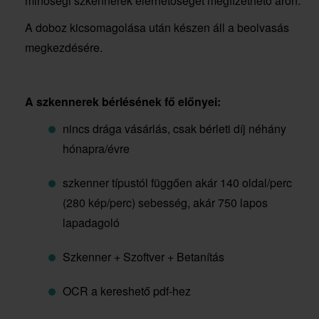
minőségi szkennerek elérhetőségét megfizethető áron.
A doboz kicsomagolása után készen áll a beolvasás
megkezdésére.
A szkennerek bérlésének fő előnyei:
nincs drága vásárlás, csak bérleti díj néhány
hónapra/évre
szkenner típustól függően akár 140 oldal/perc
(280 kép/perc) sebesség, akár 750 lapos
lapadagoló
Szkenner + Szoftver + Betanítás
OCR a kereshető pdf-hez