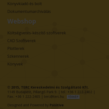
Könyvkiadó és bolt
Dokumentumarchiválás
Webshop
Költségvetés-készítő szoftverek
CAD Szoftverek
Plotterek
Szkennerek
Könyvek
© 2015,
TERC Kereskedelmi és Szolgáltató Kft.
1149
Budapest
,
Pillangó Park 9
. | tel.:
+36 1 222-2402
|
Fax.:
+36 1 222-2405
|
terc@terc.hu
TÉRKÉP
Designed and Powered by
Positive