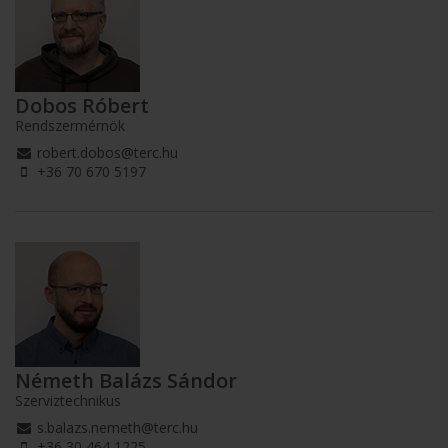
Dobos Róbert
Rendszermérnök
robert.dobos@terc.hu
+36 70 670 5197
Németh Balázs Sándor
Szerviztechnikus
s.balazs.nemeth@terc.hu
+36 30 464 1225