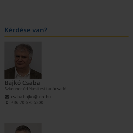
Kérdése van?
Bajkó Csaba
Szkenner értékesítési tanácsadó
csaba.bajko@terc.hu
+36 70 670 5200