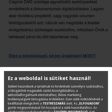
Cégünk DMS üzletága egyedülálló eszközparkkal
rendelkezik a dokumentumok digitalizálására. Legyen
akár rövidtávú projektről, vagy nagyobb volumen
feldolgozásáról szó, nálunk van megoldás a feladat
elvégzéséhez szükséges eszközökre, miközben Önök a
bérléssel pénzt és időt takarítanak meg.
Éljen a lehetőséggel, kérjen árajánlatot MOST!
Az ajánlatkérés során kérjük adja meg az alábbi
Ez a weboldal is sütiket használ!
szükséges adatokat számunkra:
Sütiket használunk a tartalmak és hirdetések személyre szabásához,
Ajánlatkérő neve, titulusa, beosztása,
a látogatóink magasabb szintű kiszolgálásához, a
weboldalforgalmunk elemzéséhez, illetve marketing
telefonszáma
tevékenységünk támogatása érdekében. Ezen sütik működésének a
beállítását elvégezheti a
TESTRESZABÁS
alatt. Az „
ELFOGADOM
”
gomb megnyomásával Ön hozzájárul a sütik használatához. Az
Ajánlatkérő cég neve, címe, adószáma,
adatkezelési szabályzatunkról a
TOVÁBBI INFORMÁCIÓ
alatt