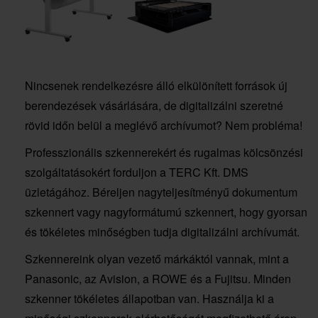
Nincsenek rendelkezésre álló elkülönített források új
berendezések vásárlására, de digitalizálni szeretné
rövid időn belül a meglévő archívumot? Nem probléma!
Professzionális szkennerekért és rugalmas kölcsönzési
szolgáltatásokért forduljon a TERC Kft. DMS
üzletágához. Béreljen nagyteljesítményű dokumentum
szkennert vagy nagyformátumú szkennert, hogy gyorsan
és tökéletes minőségben tudja digitalizálni archívumát.
Szkennereink olyan vezető márkáktól vannak, mint a
Panasonic, az Avision, a ROWE és a Fujitsu. Minden
szkenner tökéletes állapotban van. Használja ki a