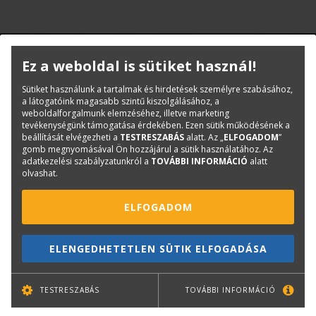
Ingyenes egynapos oktatás
Ez a weboldal is sütiket használ!
az alapok gyors elsajátításához!
Sütiket használunk a tartalmak és hirdetések személyre szabásához,
a látogatóink magasabb szintű kiszolgálásához, a
Új program vásárlását követően az egynapos alaptanfolyamon
weboldalforgalmunk elemzéséhez, illetve marketing
való részvételt egy fő részére ingyenesen biztosítjuk. A kétnapos
tevékenységünk támogatása érdekében. Ezen sütik működésének a
SILVER365 vagy a négynapos GOLD365 szintű tanfolyam árából
beállítását elvégezheti a
TESTRESZABÁS
alatt. Az „
ELFOGADOM
”
kedvezményt adunk. A programrendszer használatának gyors
gomb megnyomásával Ön hozzájárul a sütik használatához. Az
elsajátításához számos további segítséget is kínálunk
adatkezelési szabályzatunkról a
TOVÁBBI INFORMÁCIÓ
alatt
ügyfeleinknek (felhasználói kézikönyv, bemutatóvideók,
olvashat.
személyes konzultáció, telefonos ügyfélszolgálat, távoli asztalos
elérés, ingyenes nyíltnapok, stb.).
ELFOGADOM
Tovább az oktatás részleteire
ELENGEDHETETLEN SÜTIK ELFOGADÁSA
TESTRESZABÁS
TOVÁBBI INFORMÁCIÓ