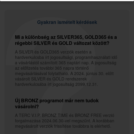
Gyakran ismételt kérdések
Mi a különbség az SILVER365, GOLD365 és a
régebbi SILVER és GOLD változat között?
A SILVER és GOLD365 verziók esetén a
hardverkulcsba írt jogosultsági, programhasználati idő
a vásárlástól számított 365 naptári nap. A jogosultság
az előfizetés további 365 napra történő
megvásárlásával folytatható. A 2024. június 30. előtt
vásárolt SILVER és GOLD rendszerek
hardverkulcsába írt jogosultság 2099.12.31.
Új BRONZ programot már nem tudok
vásárolni?
A TERC V.I.P. BRONZ TIME és BRONZ FREE verzió
forgalmazása 2024.06.30-vel megszűnt. A korábban
megvásárolt verziók frissítése továbbra is elérhető.