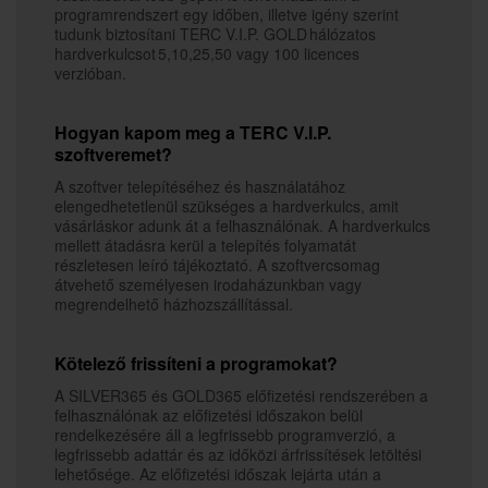
programrendszert egy időben, illetve igény szerint
tudunk biztosítani TERC V.I.P. GOLD hálózatos
hardverkulcsot 5,10,25,50 vagy 100 licences
verzióban.
Hogyan kapom meg a TERC V.I.P.
szoftveremet?
A szoftver telepítéséhez és használatához
elengedhetetlenül szükséges a hardverkulcs, amit
vásárláskor adunk át a felhasználónak. A hardverkulcs
mellett átadásra kerül a telepítés folyamatát
részletesen leíró tájékoztató. A szoftvercsomag
átvehető személyesen irodaházunkban vagy
megrendelhető házhozszállítással.
Kötelező frissíteni a programokat?
A SILVER365 és GOLD365 előfizetési rendszerében a
felhasználónak az előfizetési időszakon belül
rendelkezésére áll a legfrissebb programverzió, a
legfrissebb adattár és az időközi árfrissítések letöltési
lehetősége. Az előfizetési időszak lejárta után a