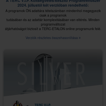
A TERC V.I.P. Költségvetés-készítő Programrendszer
2024. júliustól két verzióban rendelhető:
A programok ÖN adattára tételszámban mindenhol megegyezik
csak a programok
tudásában és az adattár komplexitásában van eltérés. Minden
programváltozat
átjárhatóságot biztosít a TERC-ETALON online programunk felé.
Verziók részletes összehasonlítása