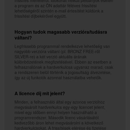
frissítés menetéről. Időkorlát nélküli példányok esetén
a program és az ÖN adattár féléves frissítési
lehetőségéről szintén e-mail értesítést küldünk a
frissítési díjbekérővel együtt.
Hogyan tudok magasabb verzióra/tudásra
váltani?
Legfrissebb programmal rendelkezve lehetőség van
nagyobb verzióra váltani (pl. BRONZ FREE-ről
SILVER-re) a két verzió aktuális árának
különbözetének megfizetésével. Ebben az esetben a
felhasználónak a hardverkulcsa ugyanaz marad, csak
a rendszeren belül történik a jogosultság átvezetése,
így az új funkciók azonnal használatba vehetők.
A licence díj mit jelent?
Minden, a felhasználó által egy azonos verzióhoz
megvásárolt hardverkulcs egy-egy licencet jelent,
mivel egy időben ennyi helyen használható a
programrendszer. Második licenc vásárlásától
kedvezőbb áron lehet megvásárolni a következő
hardverkulcsokat. A frissítések elérése és fizetése