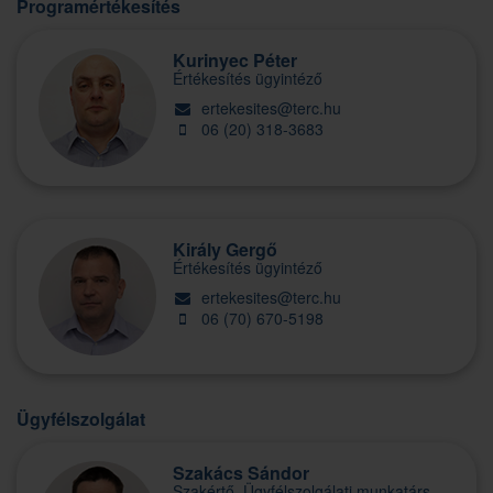
Programértékesítés
Kurinyec Péter
Értékesítés ügyintéző
ertekesites@terc.hu
06 (20) 318-3683
Király Gergő
Értékesítés ügyintéző
ertekesites@terc.hu
06 (70) 670-5198
Ügyfélszolgálat
Szakács Sándor
Szakértő, Ügyfélszolgálati munkatárs