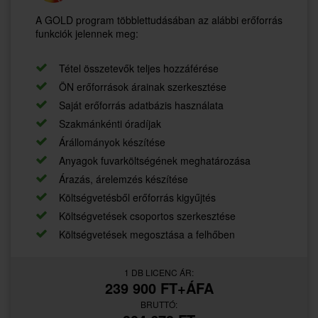
A GOLD program többlettudásában az alábbi erőforrás
funkciók jelennek meg:
Tétel összetevők teljes hozzáférése
ÖN erőforrások árainak szerkesztése
Saját erőforrás adatbázis használata
Szakmánkénti óradíjak
Árállományok készítése
Anyagok fuvarköltségének meghatározása
Árazás, árelemzés készítése
Költségvetésből erőforrás kigyűjtés
Költségvetések csoportos szerkesztése
Költségvetések megosztása a felhőben
1 DB LICENC ÁR:
239 900 FT+ÁFA
BRUTTÓ: