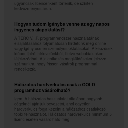
ugyancsak licencenként történik, de szintén
kedvezményes áron.
Hogyan tudom igénybe venne az egy napos
ingyenes alapoktatást?
A TERC V.I.P. programrendszer használatának
elsajátításához folyamatosan hirdetünk meg online
vagy igény esetén személyes oktatásokat. A képzések
időpontjairól hírlevelünkből, illetve weboldalunkon
tájékozódhat. A jelentkezés megküldésekor jelezze
számunkra, hogy frissen vásárolt programmal
rendelkezik.
Hálózatos hardverkulcs csak a GOLD
programhoz vásárolható?
Igen. A hálózatos használatot általában nagyobb
cégeknél ajánljuk bevezetni, ahol egyetlen
hardverkulcs fogja kezelni a hálózathoz csatlakozó
többi felhasználót. Hálózatos hardverkulcs minimum 5
licenc esetén vásárolható meg.