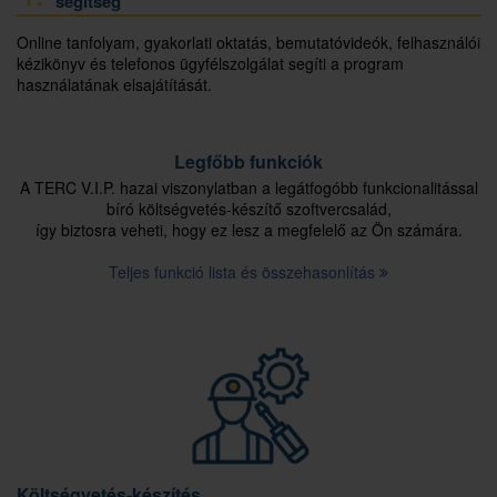
segítség
Online tanfolyam, gyakorlati oktatás, bemutatóvideók, felhasználói
kézikönyv és telefonos ügyfélszolgálat segíti a program
használatának elsajátítását.
Legfőbb funkciók
A TERC V.I.P. hazai viszonylatban a legátfogóbb funkcionalitással
bíró költségvetés-készítő szoftvercsalád,
így biztosra veheti, hogy ez lesz a megfelelő az Ön számára.
Teljes funkció lista és összehasonlítás
Költségvetés-készítés