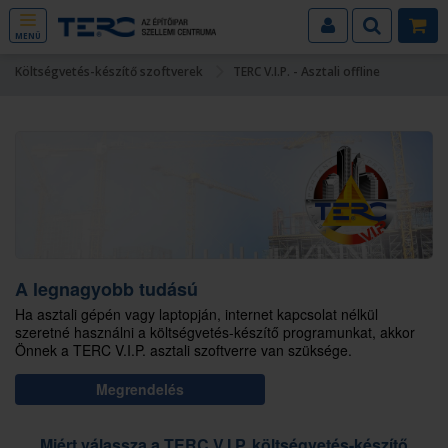
MENÜ
Költségvetés-készítő szoftverek
TERC V.I.P. - Asztali offline
A legnagyobb tudású
Ha asztali gépén vagy laptopján, internet kapcsolat nélkül
szeretné használni a költségvetés-készítő programunkat, akkor
Önnek a TERC V.I.P. asztali szoftverre van szüksége.
Megrendelés
Miért válassza a TERC V.I.P. költségvetés-készítő