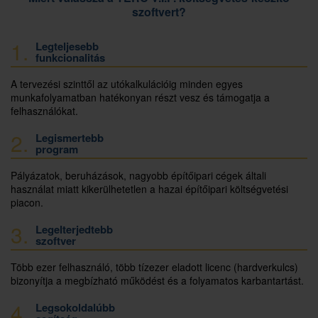
szoftvert?
1.
Legteljesebb
funkcionalitás
A tervezési szinttől az utókalkulációig minden egyes
munkafolyamatban hatékonyan részt vesz és támogatja a
felhasználókat.
2.
Legismertebb
program
Pályázatok, beruházások, nagyobb építőipari cégek általi
használat miatt kikerülhetetlen a hazai építőipari költségvetési
piacon.
3.
Legelterjedtebb
szoftver
Több ezer felhasználó, több tízezer eladott licenc (hardverkulcs)
bizonyítja a megbízható működést és a folyamatos karbantartást.
4.
Legsokoldalúbb