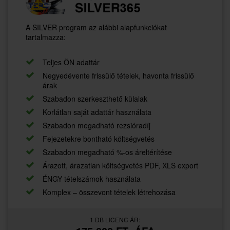
A SILVER program az alábbi alapfunkciókat
tartalmazza:
Teljes ÖN adattár
Negyedévente frissülő tételek, havonta frissülő
árak
Szabadon szerkeszthető külalak
Korlátlan saját adattár használata
Szabadon megadható rezsióradíj
Fejezetekre bontható költségvetés
Szabadon megadható %-os áreltérítése
Árazott, árazatlan költségvetés PDF, XLS export
ÉNGY tételszámok használata
Komplex – összevont tételek létrehozása
1 DB LICENC ÁR: