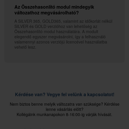
Az Összehasonlító modul mindegyik
változathoz megvásárolható?
A SILVER 365, GOLD365, valamint az időkorlát nélkül
SILVER és GOLD verzióhoz van lehetőség az
Összehasonlító modul használatára. A modult
elegendő egyszer megvásárolni, így a felhasználó
valamennyi azonos verziójú licencével használatba
vehető lesz.
Kérdése van? Vegye fel velünk a kapcsolatot!
Nem biztos benne melyik változatra van szüksége? Kérdése
lenne vásárlás előtt?
Kollégáink munkanapokon 8-16:00-ig várják hívását.