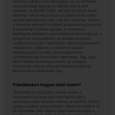
rendszer indítása nem lehetséges, így az előfizetés
hosszabbítását ajánljuk az időszak lejárta előtt
elindítani. A BRONZ FREE, SILVER és GOLD verzió
időkorlát nélküli verziói azzal az adattárral és tudás-
szinttel használhatók, ami meg lett vásárolva. Viszont
a félévente elérhető frissítések megvásárlását ezeknél
a verzióknál is erősen ajánljuk: A mindenkori
legfrissebb adattárral csak frissítéssel lehet dolgozni, a
programok kompatibilitása az aktuális operációs
rendszerrel is csak a legfrissebb változattal biztosított
teljeskörűen, valamint a műszaki és support
segítségnyújtás is csak a friss programmal
rendelkezőknek biztosítható ingyenesen. Egy, vagy
több frissítés elmaradása esetén az utólagos
felzárkózás csak az elmaradt frissítések díjainak
befizetésével vásárolható meg.
Frissítésekért hogyan lehet fizetni?
SILVER365 és GOLD365 verziók esetén a
frissítésekről az éves előfizetés lejárta előtt a
rendszeren belül értesítés érkezik, a frissítési díjakról
pedig e-mailben automatikusan díjbekérőt küldünk. A
díj befizetése után néhány napon belül értesítjük a