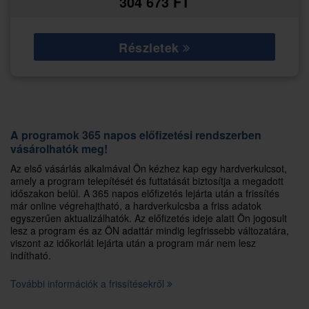
304 673 FT
Részletek
A programok 365 napos előfizetési rendszerben
vásárolhatók meg!
Az első vásárlás alkalmával Ön kézhez kap egy hardverkulcsot,
amely a program telepítését és futtatását biztosítja a megadott
időszakon belül. A 365 napos előfizetés lejárta után a frissítés
már online végrehajtható, a hardverkulcsba a friss adatok
egyszerűen aktualizálhatók. Az előfizetés ideje alatt Ön jogosult
lesz a program és az ÖN adattár mindig legfrissebb változatára,
viszont az időkorlát lejárta után a program már nem lesz
indítható.
További információk a frissítésekről