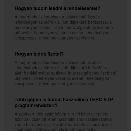
Hogyan tudom leadni a rendelésemet?
A megrendelés leadásakor választható fizetési
lehetőségek az előre kiállított díjbekérő befizetése, a
bankkártyás fizetés, illetve futárszolgálatnak fizethető
utánvétel. Személyes vásárlás esetén lehetőség van
készpénzes, illetve bankkártyás fizetésre is.
Hogyan tudok fizetni?
A megrendelés leadásakor választható fizetési
lehetőségek az előre kiállított díjbekérő befizetése –
akár bankkártyával is, illetve futárszolgálatnak fizethető
utánvétel. Személyes vásárlás esetén lehetőség van
készpénzes, illetve bankkártyás fizetésre is.
Több gépen is tudom használni a TERC V.I.P.
programrendszert?
A szoftvert több számítógépre is fel lehet telepíteni,
azonban csak ott lehet használni ahol csatlakoztatva
van a hardverkulcs. További hardverkulcs példányok
vásárlásával több gépen is lehet használni a