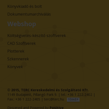
Könyvkiadó és bolt
Dokumentumarchiválás
Webshop
Költségvetés-készítő szoftverek
CAD Szoftverek
Plotterek
Szkennerek
Könyvek
© 2015,
TERC Kereskedelmi és Szolgáltató Kft.
1149
Budapest
,
Pillangó Park 9
. | tel.:
+36 1 222-2402
|
Fax.:
+36 1 222-2405
|
terc@terc.hu
TÉRKÉP
Designed and Powered by
Positive