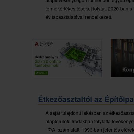
alaptevékenységén túlmenően egyéb építői
termékértékesítéseket folytat. 2020-ban a
év tapasztalatával rendelkezett.
Étkezőasztaltól az Építőipa
A saját tulajdonú lakásban az étkezőasztal
alapterületű irodákban folytatta tevékenység
17/A. szám alatt. 1996-ban jelentős előrelé