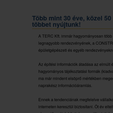
Több mint 30 éve, közel 50
többet nyújtunk!
A TERC Kft. immár hagyományosan több mi
legnagyobb rendezvényének, a CONSTRUMA
épületgépészeti és egyéb rendezvényekn
Az építési információk átadása az elmúlt é
hagyományos tájékoztatási formák (kiadvány
ma már mindent elsöprő mértékben megerősö
naprakész információáramlás.
Ennek a tendenciának megfelelve vállalkoz
interneten keresztül biztosítani. Öt év elt