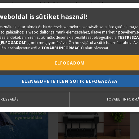
Domonkos utcai irodaház IV. emeletére történt átköltözés.
 weboldal is sütiket használ!
dapest-Zugló Önkormányzatától a korábban óvoda-
használunk a tartalmak és hirdetések személyre szabásához, a látogatóink mag
nálatlanul álló, műszakilag elavult, XIV. kerület,
Pillangó
iszolgálásához, a weboldalforgalmunk elemzéséhez, illetve marketing tevékeny
sa érdekében. Ezen sütik működésének a beállítását elvégezheti a
TESTRESZA
ekventált helyén lévő, 1.300 m2 hasznos alapterületű,
„
ELFOGADOM
” gomb megnyomásával Ön hozzájárul a sütik használatához. Az
eljes felújítása után
Magyarországon elsőként 1998-
lési szabályzatunkról a
TOVÁBBI INFORMÁCIÓ
alatt olvashat.
 Építőipari Szellemi Központot
. Egyre szélesedő
ELFOGADOM
etág, felnőtt oktatás, CAD stúdió, digitalizáló és nyomtató
omdaipari szolgáltatások) áll azóta is partnerei
ELENGEDHETETLEN SÜTIK ELFOGADÁSA
TRESZABÁS
TOVÁBBI INFORM