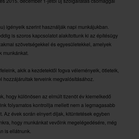
, és 2015. december 1-jétől új szolgáltatás csomaggal
u) igényeik szerint használják napi munkájukban.
ig is szoros kapcsolatot alakítottunk ki az építésügy
 szakmai szövetségekkel és egyesületekkel, amelyek
ik munkánkat.
leink, akik a kezdetektől fogva véleményeik, ötleteik,
el hozzájárultak terveink megvalósításához.
k, hogy különösen az elmúlt tizenöt év kiemelkedő
reink folyamatos kontrollja mellett nem a legmagasabb
Az évek során elnyert díjak, kitüntetések egyben
ásunkra, hogy munkánkat vevőink megelégedésére, még
 is ellátnunk.