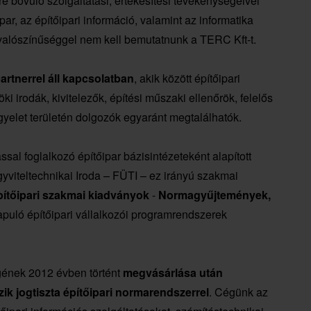
e bővülő szolgáltatási, értékesítési tevékenységeivel
ipar, az építőipari információ, valamint az informatika
alószínűséggel nem kell bemutatnunk a TERC Kft-t.
rtnerrel áll kapcsolatban
, akik között építőipari
 irodák, kivitelezők, építési műszaki ellenőrök, felelős
gyelet területén dolgozók egyaránt megtalálhatók.
sal foglalkozó építőipar bázisintézeteként alapított
viteltechnikai Iroda – FÜTI – ez irányú szakmai
pítőipari szakmai kiadványok
-
Normagyűjtemények,
apuló építőipari vállalkozói programrendszerek
gének 2012 évben történt
megvásárlása után
ik jogtiszta építőipari normarendszerrel
. Cégünk az