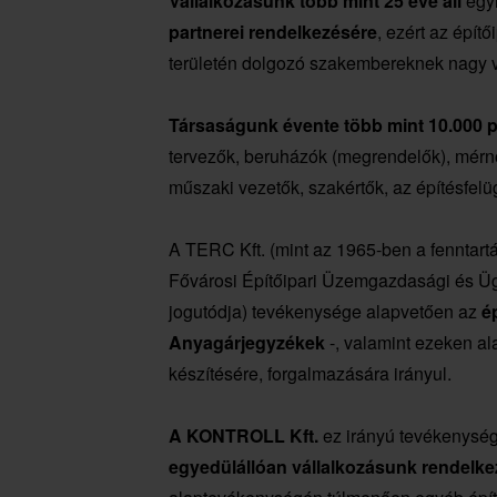
Vállalkozásunk több mint 25 éve áll
egyr
partnerei rendelkezésére
, ezért az építő
területén dolgozó szakembereknek nagy v
Társaságunk évente több mint 10.000 pa
tervezők, beruházók (megrendelők), mérnöki
műszaki vezetők, szakértők, az építésfelü
A TERC Kft. (mint az 1965-ben a fenntartás
Fővárosi Építőipari Üzemgazdasági és Ügy
jogutódja) tevékenysége alapvetően az
é
Anyagárjegyzékek
-, valamint ezeken al
készítésére, forgalmazására irányul.
A KONTROLL Kft.
ez irányú tevékenysé
egyedülállóan vállalkozásunk rendelkez