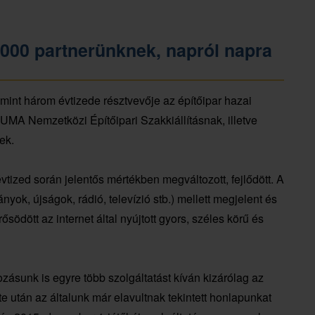
 000 partnerünknek, napról napra
nt három évtizede résztvevője az építőipar hazai
 Nemzetközi Építőipari Szakkiállításnak, illetve
ek.
vtized során jelentős mértékben megváltozott, fejlődött. A
ok, újságok, rádió, televízió stb.) mellett megjelent és
dött az internet által nyújtott gyors, széles körű és
ásunk is egyre több szolgáltatást kíván kizárólag az
elte után az általunk már elavultnak tekintett honlapunkat