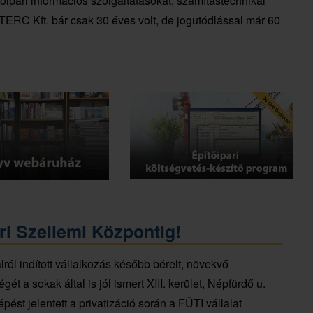
pari információs szolgáltatásokat, számítástechnikai
 TERC Kft. bár csak 30 éves volt, de jogutódlással már 60
ri Szellemi Központig!
ról indított vállalkozás később bérelt, növekvő
ét a sokak által is jól ismert XIII. kerület, Népfürdő u.
pést jelentett a privatizáció során a FÜTI vállalat