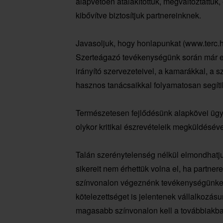
alapvetően átalakítottuk, megváltoztattuk
kibővítve biztosítjuk partnereinknek.
Javasoljuk, hogy honlapunkat (www.terc.h
Szerteágazó tevékenységünk során már edd
irányító szervezeteivel, a kamarákkal, a
hasznos tanácsaikkal folyamatosan segít
Természetesen fejlődésünk alapkövei ügyfe
olykor kritikai észrevételeik megküldésév
Talán szerénytelenség nélkül elmondhatju
sikereit nem érhettük volna el, ha partne
színvonalon végeznénk tevékenységünket. 
kötelezettséget is jelentenek vállalkoz
magasabb színvonalon kell a továbbiakban