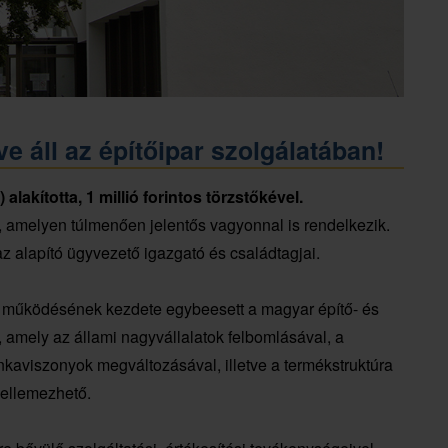
e áll az építőipar szolgálatában!
lakította, 1 millió forintos törzstőkével.
int, amelyen túlmenően jelentős vagyonnal is rendelkezik.
az alapító ügyvezető igazgató és családtagjai.
 működésének kezdete egybeesett a magyar építő- és
, amely az állami nagyvállalatok felbomlásával, a
kaviszonyok megváltozásával, illetve a termékstruktúra
jellemezhető.