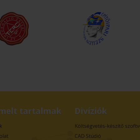
melt tartalmak
Divíziók
k
Költségvetés-készítő szoft
olat
CAD Stúdió