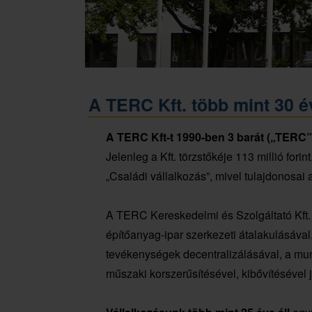
A TERC Kft. több mint 30 év
A TERC Kft-t 1990-ben 3 barát („TERC”) a
Jelenleg a Kft. törzstőkéje 113 millió for
„Családi vállalkozás”, mivel tulajdonosai 
A TERC Kereskedelmi és Szolgáltató Kft.
építőanyag-ipar szerkezeti átalakulásával
tevékenységek decentralizálásával, a mun
műszaki korszerűsítésével, kibővítésével 