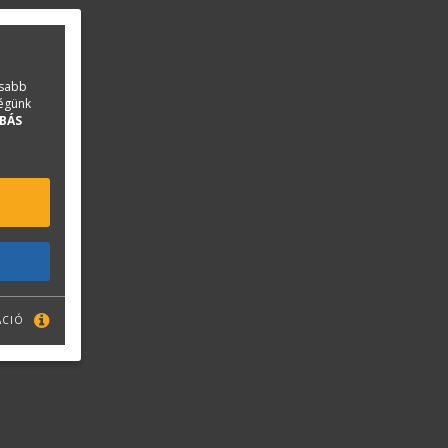
asabb
ségünk
BÁS
ÁCIÓ