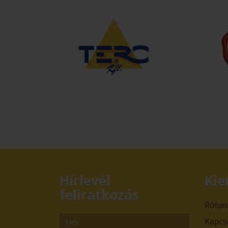
Hírlevél
Kie
feliratkozás
Rólun
Kapcs