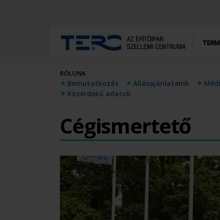
TERM
RÓLUNK
Bemutatkozás
Állásajánlataink
Méd
Közérdekű adatok
Cégismertető