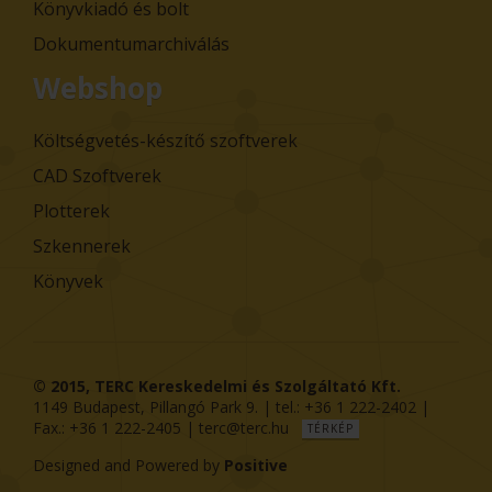
Könyvkiadó és bolt
Dokumentumarchiválás
Webshop
Költségvetés-készítő szoftverek
CAD Szoftverek
Plotterek
Szkennerek
Könyvek
© 2015,
TERC Kereskedelmi és Szolgáltató Kft.
1149
Budapest
,
Pillangó Park 9
. | tel.:
+36 1 222-2402
|
Fax.:
+36 1 222-2405
|
terc@terc.hu
TÉRKÉP
Designed and Powered by
Positive