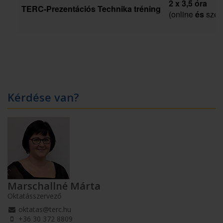
2 x 3,5 óra
TERC-Prezentációs Technika tréning
(online
és
szem
Kérdése van?
Marschallné Márta
Oktatásszervező
oktatas@terc.hu
+36 30 372 8809