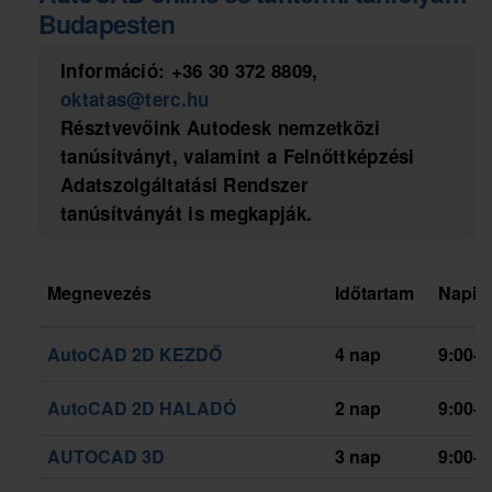
Budapesten
Információ:
+36 30 372 8809
,
oktatas@terc.hu
Résztvevőink
Autodesk nemzetközi
tanúsítványt
, valamint a
Felnőttképzési
Adatszolgáltatási Rendszer
tanúsítványát
is megkapják.
Megnevezés
Időtartam
Napi 
AutoCAD 2D KEZDŐ
4 nap
9:00-1
AutoCAD 2D HALADÓ
2 nap
9:00-1
AUTOCAD 3D
3 nap
9:00-1