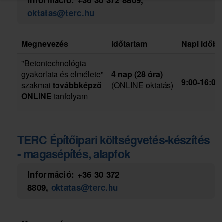
oktatas@terc.hu
Megnevezés
Időtartam
Napi időb
"Betontechnológia
gyakorlata és elmélete"
4 nap (28 óra)
9:00-16:00
szakmai
továbbképző
(ONLINE oktatás)
ONLINE
tanfolyam
TERC Építőipari költségvetés-készítés
- magasépítés, alapfok
Információ:
+36 30 372
8809
,
oktatas@terc.hu