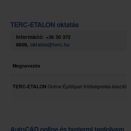
TERC-ETALON oktatás
Információ:
+36 30 372
8809
,
oktatas@terc.hu
Megnevezés
TERC-ETALON
Online Építőipari Költségvetés-készítő 
AutoCAD
online és tantermi tanfolyam