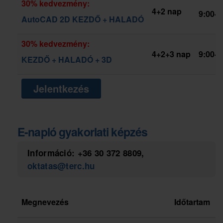
30% kedvezmény:
4+2 nap
9:00-1
AutoCAD 2D KEZDŐ + HALADÓ
30% kedvezmény:
4+2+3 nap
9:00-1
KEZDŐ + HALADÓ + 3D
Jelentkezés
E-napló gyakorlati képzés
Információ:
+36 30 372 8809
,
oktatas@terc.hu
Megnevezés
Időtartam