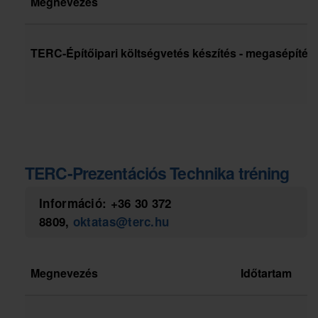
Megnevezés
TERC-Építőipari költségvetés készítés - megasépítés,
TERC-Prezentációs Technika tréning
Információ:
+36 30 372
8809
,
oktatas@terc.hu
Megnevezés
Időtartam