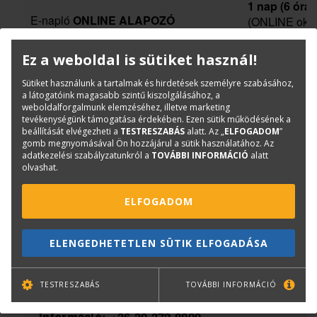
1 nap (6 óra)
E-napló
ONLINE ALAPOZÓ
(ONLINE okta
Ez a weboldal is sütiket használ!
1 nap (6 óra)
E-napló
ONLINE HALADÓ
(ONLINE okta
Sütiket használunk a tartalmak és hirdetések személyre szabásához,
a látogatóink magasabb szintű kiszolgálásához, a
weboldalforgalmunk elemzéséhez, illetve marketing
tevékenységünk támogatása érdekében. Ezen sütik működésének a
2*1 nap (2*6 
beállítását elvégezheti a
TESTRESZABÁS
alatt. Az „
ELFOGADOM
”
E-napló
ONLINE ALAPOZÓ + HALADÓ
gomb megnyomásával Ön hozzájárul a sütik használatához. Az
(ONLINE okta
adatkezelési szabályzatunkról a
TOVÁBBI INFORMÁCIÓ
alatt
olvashat.
ELFOGADOM
E-napló
TANTERMI KÉPZÉS:
A TANTERMI OKTATÁS
ELENGEDHETETLEN SÜTIK ELFOGADÁSA
Betontechnológia gyakorlata és
elmélete online tanfolyam
TESTRESZABÁS
TOVÁBBI INFORMÁCIÓ
Információ:
+36 30 372 8809
,